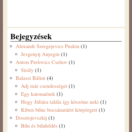
Bejegyzések
Alexandr Szergejevics Puskin
(1)
Jevgenyij Anyegin
(1)
Anton Pavlovics Csehov
(1)
Sirály
(1)
Balassi Bálint
(4)
Adj már csendességet
(1)
Egy katonaének
(1)
Hogy Júliára talála így köszöne neki
(1)
Kiben bűne bocsánatáért könyörgett
(1)
Dosztojevszkij
(1)
Bűn és bűnhődés
(1)