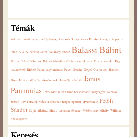
Témák
Adj már csendességet
A köpönyeg
Alexandr Szergejevics Puskin
Anyegin
A puszta
Balassi Bálint
télen
A XIX. század költői
Az arany ember
Balzac
Búcsú Váradtól
Bűn és bűnhődés
Csehov
cselekmény
Dosztojevszkij
Egy
katonaének
Előszó
Fanni hagyományai
Faust
Goethe
Gogol
Goriot apó
Hamlet
Janus
Hogy Júliára talála így köszöne neki
Ivan Iljics halála
Pannonius
Jókai Mór
Kiben bűne bocsánatáért könyörgett
Kármán
Petőfi
József
Lev Tolsztoj
Mikor a táborban megbetegedett
olvasónapló
Sándor
Saját lelkéhez
Sirály
tartalom
történet
Vörösmarty Mihály
William
Shakespeare
Keresés