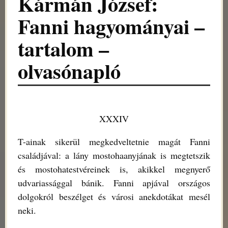
Kármán József:
Fanni hagyományai –
tartalom –
olvasónapló
XXXIV
T-ainak sikerül megkedveltetnie magát Fanni
családjával: a lány mostohaanyjának is megtetszik
és mostohatestvéreinek is, akikkel megnyerő
udvariassággal bánik. Fanni apjával országos
dolgokról beszélget és városi anekdotákat mesél
neki.