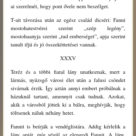
ai szerelmét, hogy pont ővele nem beszélget.
T-ait távozása után az egész család dicséri: Fanni
mostohatestvérei szerint „szép legény”,
mostohaanyja szerint „tud emberséget”, apja szerint
tanult ifjú és jó összeköttetései vannak.
XXXV
Teréz és a többi fiatal lány unatkoznak, mert a
lármás, nyüzsgő városi élet után a falusi csöndet
sivárnak érzik. Így aztán annyi embert próbálnak a
házuknál tartani, amennyit csak tudnak. Azokat,
akik a városból jöttek ki a bálra, meghívják, hogy
töltsenek náluk néhány hetet.
Fannit is beírják a vendéglistára. Addig kérlelik a
lány apját, míg végül az elengedi Fannit. A lány,