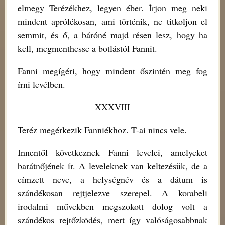
elmegy Terézékhez, legyen éber. Írjon meg neki
mindent aprólékosan, ami történik, ne titkoljon el
semmit, és ő, a báróné majd résen lesz, hogy ha
kell, megmenthesse a botlástól Fannit.
Fanni megígéri, hogy mindent őszintén meg fog
írni levélben.
XXXVIII
Teréz megérkezik Fanniékhoz. T-ai nincs vele.
Innentől következnek Fanni levelei, amelyeket
barátnőjének ír. A leveleknek van keltezésük, de a
címzett neve, a helységnév és a dátum is
szándékosan rejtjelezve szerepel. A korabeli
irodalmi művekben megszokott dolog volt a
szándékos rejtőzködés, mert így valóságosabbnak