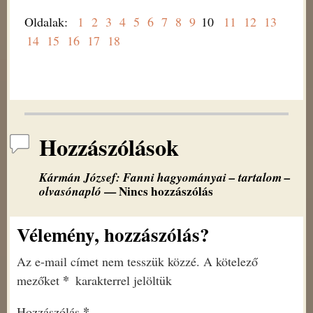
Oldalak:
1
2
3
4
5
6
7
8
9
10
11
12
13
14
15
16
17
18
Hozzászólások
Kármán József: Fanni hagyományai – tartalom –
olvasónapló
— Nincs hozzászólás
Vélemény, hozzászólás?
Az e-mail címet nem tesszük közzé.
A kötelező
*
mezőket
karakterrel jelöltük
*
Hozzászólás