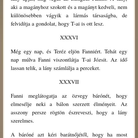
aki a magányhoz szokott és a magányt kedveli, nem
különösebben vágyik a lármás társaságba, de
felvidítja a gondolat, hogy T-ai is ott lesz.
XXXVI
Még egy nap, és Teréz eljön Fanniért. Tehát egy
nap múlva Fanni viszontlátja T-ai Józsit. Az idő
lassan telik, a lány számlálja a perceket.
XXXVII
Fanni meglátogatja az özvegy bárónét, hogy
elmesélje neki a bálon szerzett élményeit. Az
asszony persze rögtön észreveszi, hogy a lány
szerelmes.
A báróné azt kéri barátnőjétől, hogy ha most