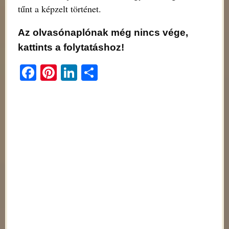
tűnt a képzelt történet.
Az olvasónaplónak még nincs vége,
kattints a folytatáshoz!
Fa
Pi
Li
O
ce
nt
nk
ss
bo
er
ed
za
ok
es
In
m
t
eg