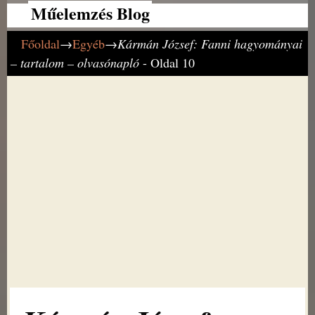
Műelemzés Blog
Főoldal
→
Egyéb
→
Kármán József: Fanni hagyományai
– tartalom – olvasónapló
- Oldal 10