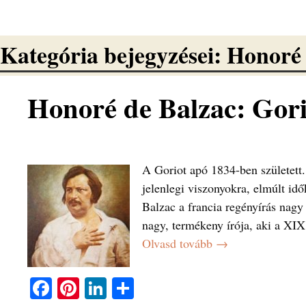
Kategória bejegyzései:
Honoré 
Honoré de Balzac: Gori
A Goriot apó 1834-ben született.
jelenlegi viszonyokra, elmúlt id
Balzac a francia regényírás nagy
nagy, termékeny írója, aki a XIX
Olvasd tovább →
Fa
Pi
Li
O