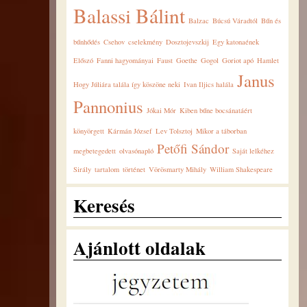
Balassi Bálint
Balzac
Búcsú Váradtól
Bűn és
bűnhődés
Csehov
cselekmény
Dosztojevszkij
Egy katonaének
Előszó
Fanni hagyományai
Faust
Goethe
Gogol
Goriot apó
Hamlet
Janus
Hogy Júliára talála így köszöne neki
Ivan Iljics halála
Pannonius
Jókai Mór
Kiben bűne bocsánatáért
könyörgett
Kármán József
Lev Tolsztoj
Mikor a táborban
Petőfi Sándor
megbetegedett
olvasónapló
Saját lelkéhez
Sirály
tartalom
történet
Vörösmarty Mihály
William Shakespeare
Keresés
Ajánlott oldalak