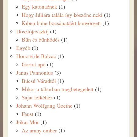
Egy katonaének
(1)
Hogy Júliára talála így köszöne neki
(1)
Kiben bűne bocsánatáért könyörgett
(1)
Dosztojevszkij
(1)
Bűn és bűnhődés
(1)
Egyéb
(1)
Honoré de Balzac
(1)
Goriot apó
(1)
Janus Pannonius
(3)
Búcsú Váradtól
(1)
Mikor a táborban megbetegedett
(1)
Saját lelkéhez
(1)
Johann Wolfgang Goethe
(1)
Faust
(1)
Jókai Mór
(1)
Az arany ember
(1)