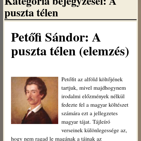
Kategória bejegyzései:
A
puszta télen
Petőfi Sándor: A
puszta télen (elemzés)
Petőfit az alföld költőjének
tartjuk, mivel majdhogynem
irodalmi előzmények nélkül
fedezte fel a magyar költészet
számára ezt a jellegzetes
magyar tájat. Tájleíró
verseinek különlegessége az,
hogy nem ragad le magának a tájnak az