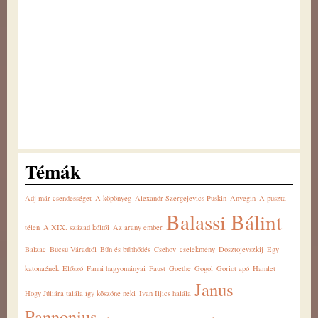
Témák
Adj már csendességet
A köpönyeg
Alexandr Szergejevics Puskin
Anyegin
A puszta
Balassi Bálint
télen
A XIX. század költői
Az arany ember
Balzac
Búcsú Váradtól
Bűn és bűnhődés
Csehov
cselekmény
Dosztojevszkij
Egy
katonaének
Előszó
Fanni hagyományai
Faust
Goethe
Gogol
Goriot apó
Hamlet
Janus
Hogy Júliára talála így köszöne neki
Ivan Iljics halála
Pannonius