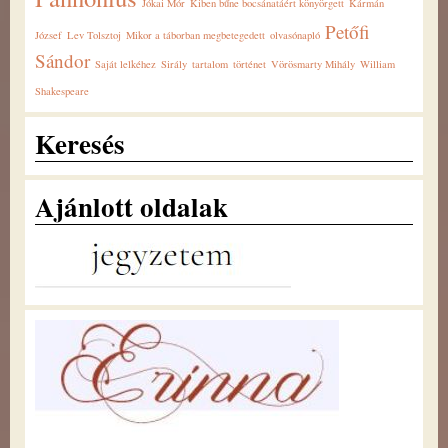
Jókai Mór
Kiben bűne bocsánatáért könyörgett
Kármán
Petőfi
József
Lev Tolsztoj
Mikor a táborban megbetegedett
olvasónapló
Sándor
Saját lelkéhez
Sirály
tartalom
történet
Vörösmarty Mihály
William
Shakespeare
Keresés
Ajánlott oldalak