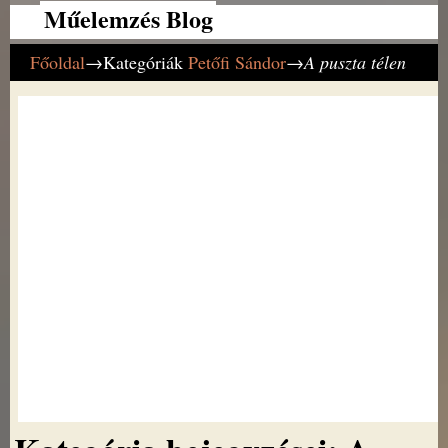
Műelemzés Blog
Főoldal
→Kategóriák
Petőfi Sándor
→
A puszta télen