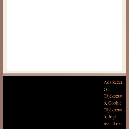
Adatkezel
ési
Tájékoztat
ó
,
Cookie
Tájékoztat
ó
,
Jogi
nyilatkoza