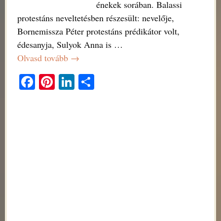
énekek sorában. Balassi
protestáns neveltetésben részesült: nevelője,
Bornemissza Péter protestáns prédikátor volt,
édesanyja, Sulyok Anna is
…
Olvasd tovább →
Fa
Pi
Li
O
ce
nt
nk
ss
bo
er
ed
za
ok
es
In
m
t
eg