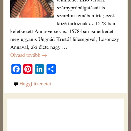
szárnypróbálgatásait is
szerelmi témában írta; ezek
közé tartoznak az 1578-ban
keletkezett Anna-versek is. 1578-ban ismerkedett
meg ugyanis Ungnád Kristóf feleségével, Losonczy
Annával, aki élete nagy
…
Olvasd tovább →
Fa
Pi
Li
O
ce
nt
nk
ss
Hagyj üzenetet
bo
er
ed
za
ok
es
In
m
t
eg