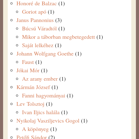
Honoré de Balzac
(1)
Goriot apó
(1)
Janus Pannonius
(3)
Búcsú Váradtól
(1)
Mikor a táborban megbetegedett
(1)
Saját lelkéhez
(1)
Johann Wolfgang Goethe
(1)
Faust
(1)
Jókai Mór
(1)
Az arany ember
(1)
Kármán József
(1)
Fanni hagyományai
(1)
Lev Tolsztoj
(1)
Ivan Iljics halála
(1)
Nyikolaj Vasziljevics Gogol
(1)
A köpönyeg
(1)
Petőfi Sándor
(2)