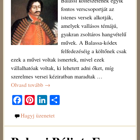
Balassi költészetének egyik
fontos verscsoportját az
istenes versek alkotják,
amelyek vallásos témájú,
gyakran zsoltáros hangvételű
művek. A Balassa-kódex
felfedezéséig a költőnek csak
ezek a művei voltak ismertek, mivel ezek
vállalhatóak voltak, ki lehetett adni őket, míg
szerelmes versei kéziratban maradtak
…
Olvasd tovább →
Fa
Pi
Li
O
ce
nt
nk
ss
Hagyj üzenetet
bo
er
ed
za
ok
es
In
m
t
eg