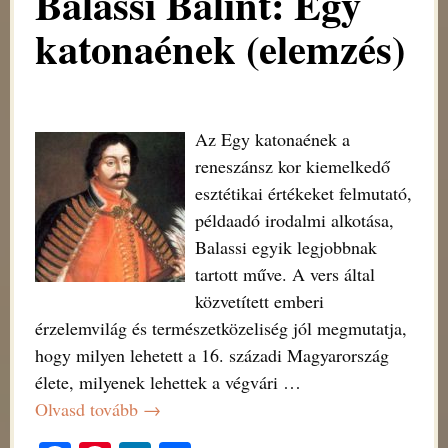
Balassi Bálint: Egy
katonaének (elemzés)
Az Egy katonaének a
reneszánsz kor kiemelkedő
esztétikai értékeket felmutató,
példaadó irodalmi alkotása,
Balassi egyik legjobbnak
tartott műve. A vers által
közvetített emberi
érzelemvilág és természetközeliség jól megmutatja,
hogy milyen lehetett a 16. századi Magyarország
élete, milyenek lehettek a végvári
…
Olvasd tovább →