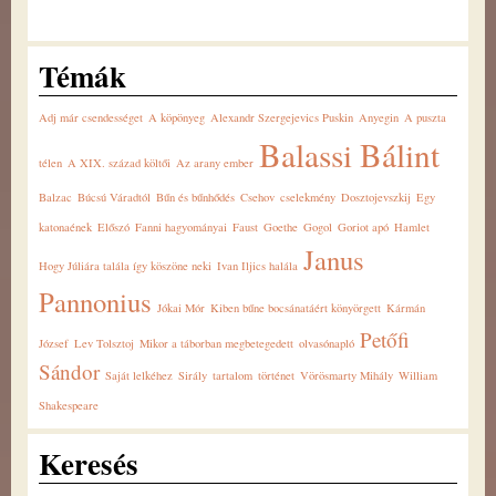
Témák
Adj már csendességet
A köpönyeg
Alexandr Szergejevics Puskin
Anyegin
A puszta
Balassi Bálint
télen
A XIX. század költői
Az arany ember
Balzac
Búcsú Váradtól
Bűn és bűnhődés
Csehov
cselekmény
Dosztojevszkij
Egy
katonaének
Előszó
Fanni hagyományai
Faust
Goethe
Gogol
Goriot apó
Hamlet
Janus
Hogy Júliára talála így köszöne neki
Ivan Iljics halála
Pannonius
Jókai Mór
Kiben bűne bocsánatáért könyörgett
Kármán
Petőfi
József
Lev Tolsztoj
Mikor a táborban megbetegedett
olvasónapló
Sándor
Saját lelkéhez
Sirály
tartalom
történet
Vörösmarty Mihály
William
Shakespeare
Keresés