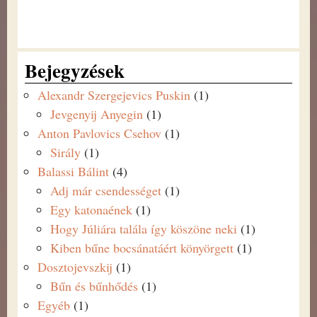
Bejegyzések
Alexandr Szergejevics Puskin
(1)
Jevgenyij Anyegin
(1)
Anton Pavlovics Csehov
(1)
Sirály
(1)
Balassi Bálint
(4)
Adj már csendességet
(1)
Egy katonaének
(1)
Hogy Júliára talála így köszöne neki
(1)
Kiben bűne bocsánatáért könyörgett
(1)
Dosztojevszkij
(1)
Bűn és bűnhődés
(1)
Egyéb
(1)