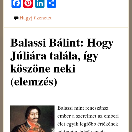
Fa
Pi
Li
O
ce
nt
nk
ss
Hagyj üzenetet
bo
er
ed
za
ok
es
In
m
Balassi Bálint: Hogy
t
eg
Júliára talála, így
köszöne neki
(elemzés)
Balassi mint reneszánsz
ember a szerelmet az emberi
élet egyik legfőbb értékének
tekintette. Első verseit,