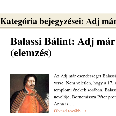
Kategória bejegyzései:
Adj már
Balassi Bálint: Adj már
(elemzés)
Az Adj már csendességet Balassi
verse. Nem véletlen, hogy a 17. 
templomi énekek sorában. Balassi
nevelője, Bornemissza Péter prot
Anna is
…
Olvasd tovább →