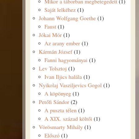
Mikor a táborban megbetegedett
(1)
Saját lelkéhez
(1)
Johann Wolfgang Goethe
(1)
Faust
(1)
Jókai Mór
(1)
Az arany ember
(1)
Kármán József
(1)
Fanni hagyományai
(1)
Lev Tolsztoj
(1)
Ivan Iljics halála
(1)
Nyikolaj Vasziljevics Gogol
(1)
A köpönyeg
(1)
Petőfi Sándor
(2)
A puszta télen
(1)
A XIX. század költői
(1)
Vörösmarty Mihály
(1)
Előszó
(1)