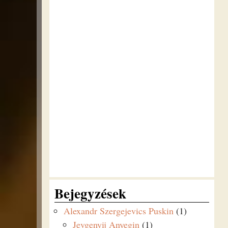
Bejegyzések
Alexandr Szergejevics Puskin
(1)
Jevgenyij Anyegin
(1)