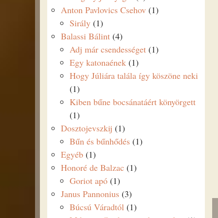
Anton Pavlovics Csehov
(1)
Sirály
(1)
Balassi Bálint
(4)
Adj már csendességet
(1)
Egy katonaének
(1)
Hogy Júliára talála így köszöne neki
(1)
Kiben bűne bocsánatáért könyörgett
(1)
Dosztojevszkij
(1)
Bűn és bűnhődés
(1)
Egyéb
(1)
Honoré de Balzac
(1)
Goriot apó
(1)
Janus Pannonius
(3)
Búcsú Váradtól
(1)