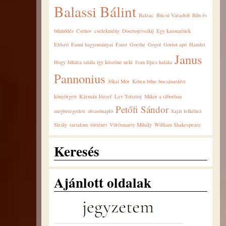
Balassi Bálint
Balzac
Búcsú Váradtól
Bűn és
bűnhődés
Csehov
cselekmény
Dosztojevszkij
Egy katonaének
Előszó
Fanni hagyományai
Faust
Goethe
Gogol
Goriot apó
Hamlet
Janus
Hogy Júliára talála így köszöne neki
Ivan Iljics halála
Pannonius
Jókai Mór
Kiben bűne bocsánatáért
könyörgett
Kármán József
Lev Tolsztoj
Mikor a táborban
Petőfi Sándor
megbetegedett
olvasónapló
Saját lelkéhez
Sirály
tartalom
történet
Vörösmarty Mihály
William Shakespeare
Keresés
Ajánlott oldalak