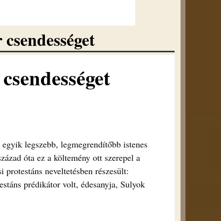
 csendességet
 csendességet
 egyik legszebb, legmegrendítőbb istenes
század óta ez a költemény ott szerepel a
 protestáns neveltetésben részesült:
estáns prédikátor volt, édesanyja, Sulyok