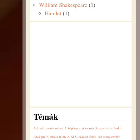
William Shakespeare
(1)
Hamlet
(1)
Témák
Adj már csendességet
A köpönyeg
Alexandr Szergejevics Puskin
Anyegin
A puszta télen
A XIX. század költői
Az arany ember