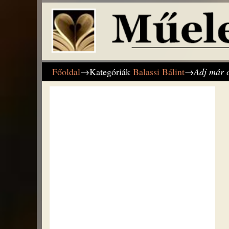
Főoldal
→Kategóriák
Balassi Bálint
→
Adj már 