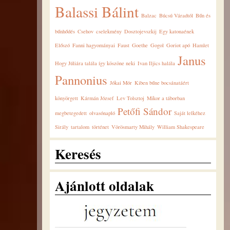
Balassi Bálint
Balzac
Búcsú Váradtól
Bűn és
bűnhődés
Csehov
cselekmény
Dosztojevszkij
Egy katonaének
Előszó
Fanni hagyományai
Faust
Goethe
Gogol
Goriot apó
Hamlet
Janus
Hogy Júliára talála így köszöne neki
Ivan Iljics halála
Pannonius
Jókai Mór
Kiben bűne bocsánatáért
könyörgett
Kármán József
Lev Tolsztoj
Mikor a táborban
Petőfi Sándor
megbetegedett
olvasónapló
Saját lelkéhez
Sirály
tartalom
történet
Vörösmarty Mihály
William Shakespeare
Keresés
Ajánlott oldalak