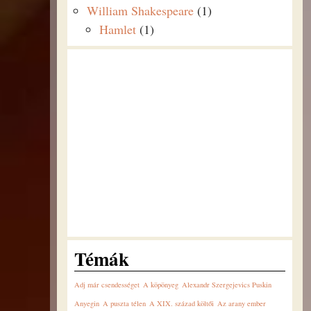
William Shakespeare
(1)
Hamlet
(1)
Témák
Adj már csendességet
A köpönyeg
Alexandr Szergejevics Puskin
Anyegin
A puszta télen
A XIX. század költői
Az arany ember