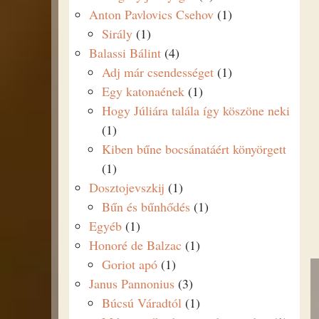
Anton Pavlovics Csehov
(1)
Sirály
(1)
Balassi Bálint
(4)
Adj már csendességet
(1)
Egy katonaének
(1)
Hogy Júliára talála így köszöne neki
(1)
Kiben bűne bocsánatáért könyörgett
(1)
Dosztojevszkij
(1)
Bűn és bűnhődés
(1)
Egyéb
(1)
Honoré de Balzac
(1)
Goriot apó
(1)
Janus Pannonius
(3)
Búcsú Váradtól
(1)