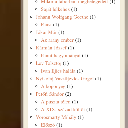
Mikor a táborban megbetegedett
(1)
Saját lelkéhez
(1)
Johann Wolfgang Goethe
(1)
Faust
(1)
Jókai Mór
(1)
Az arany ember
(1)
Kármán József
(1)
Fanni hagyományai
(1)
Lev Tolsztoj
(1)
Ivan Iljics halála
(1)
Nyikolaj Vasziljevics Gogol
(1)
A köpönyeg
(1)
Petőfi Sándor
(2)
A puszta télen
(1)
A XIX. század költői
(1)
Vörösmarty Mihály
(1)
Előszó
(1)