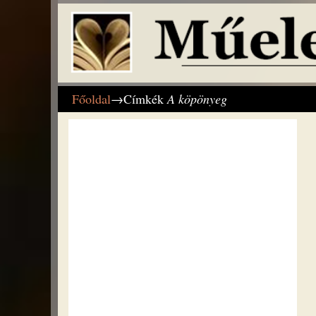
Főoldal
→Címkék
A köpönyeg