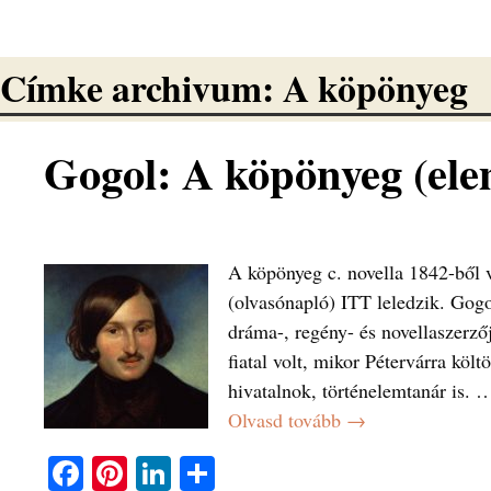
Címke archivum:
A köpönyeg
Gogol: A köpönyeg (ele
A köpönyeg c. novella 1842-ből v
(olvasónapló) ITT leledzik. Gogo
dráma-, regény- és novellaszerző
fiatal volt, mikor Pétervárra költ
hivatalnok, történelemtanár is.
Olvasd tovább →
Fa
Pi
Li
O