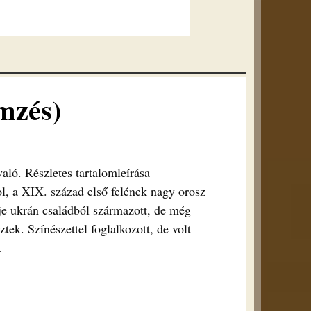
mzés)
aló. Részletes tartalomleírása
l, a XIX. század első felének nagy orosz
je ukrán családból származott, de még
öztek. Színészettel foglalkozott, de volt
…