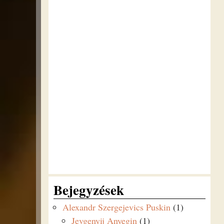
Bejegyzések
Alexandr Szergejevics Puskin
(1)
Jevgenyij Anyegin
(1)