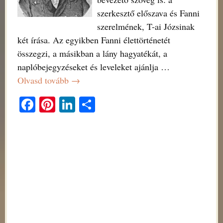
szerkesztő előszava és Fanni
szerelmének, T-ai Józsinak
két írása. Az egyikben Fanni élettörténetét
összegzi, a másikban a lány hagyatékát, a
naplóbejegyzéseket és leveleket ajánlja
…
Olvasd tovább →
Fa
Pi
Li
O
ce
nt
nk
ss
bo
er
ed
za
ok
es
In
m
t
eg