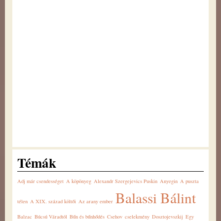
Témák
Adj már csendességet
A köpönyeg
Alexandr Szergejevics Puskin
Anyegin
A puszta
Balassi Bálint
télen
A XIX. század költői
Az arany ember
Balzac
Búcsú Váradtól
Bűn és bűnhődés
Csehov
cselekmény
Dosztojevszkij
Egy