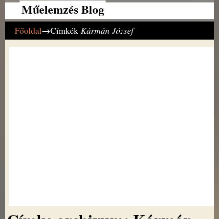
Műelemzés Blog
Főoldal
→Címkék
Kármán József