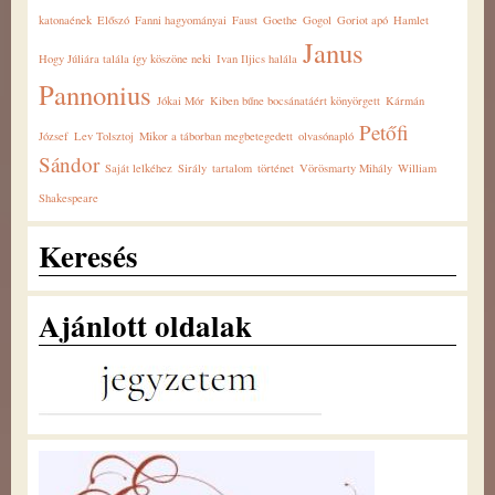
katonaének
Előszó
Fanni hagyományai
Faust
Goethe
Gogol
Goriot apó
Hamlet
Janus
Hogy Júliára talála így köszöne neki
Ivan Iljics halála
Pannonius
Jókai Mór
Kiben bűne bocsánatáért könyörgett
Kármán
Petőfi
József
Lev Tolsztoj
Mikor a táborban megbetegedett
olvasónapló
Sándor
Saját lelkéhez
Sirály
tartalom
történet
Vörösmarty Mihály
William
Shakespeare
Keresés
Ajánlott oldalak