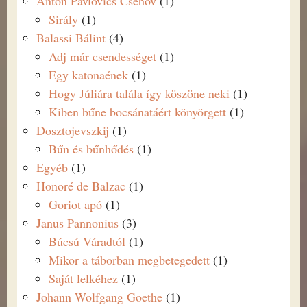
Anton Pavlovics Csehov
(1)
Sirály
(1)
Balassi Bálint
(4)
Adj már csendességet
(1)
Egy katonaének
(1)
Hogy Júliára talála így köszöne neki
(1)
Kiben bűne bocsánatáért könyörgett
(1)
Dosztojevszkij
(1)
Bűn és bűnhődés
(1)
Egyéb
(1)
Honoré de Balzac
(1)
Goriot apó
(1)
Janus Pannonius
(3)
Búcsú Váradtól
(1)
Mikor a táborban megbetegedett
(1)
Saját lelkéhez
(1)
Johann Wolfgang Goethe
(1)