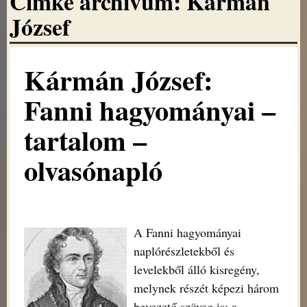
Címke archivum:
Kármán
József
Kármán József:
Fanni hagyományai –
tartalom –
olvasónapló
A Fanni hagyományai
naplórészletekből és
levelekből álló kisregény,
melynek részét képezi három
bevezető szöveg is: a