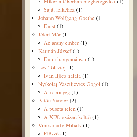
Mikor a táborban megbetegedett
(1)
Saját lelkéhez
(1)
Johann Wolfgang Goethe
(1)
Faust
(1)
Jókai Mór
(1)
Az arany ember
(1)
Kármán József
(1)
Fanni hagyományai
(1)
Lev Tolsztoj
(1)
Ivan Iljics halála
(1)
Nyikolaj Vasziljevics Gogol
(1)
A köpönyeg
(1)
Petőfi Sándor
(2)
A puszta télen
(1)
A XIX. század költői
(1)
Vörösmarty Mihály
(1)
Előszó
(1)