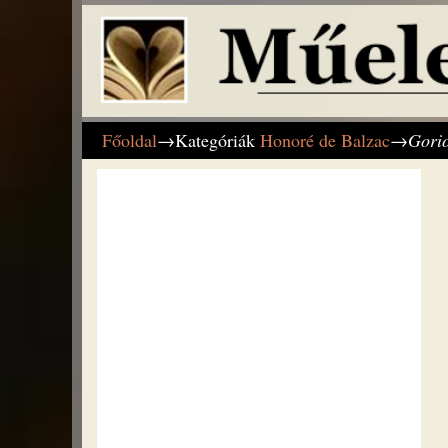
Főoldal
→Kategóriák
Honoré de Balzac
→
Gorio