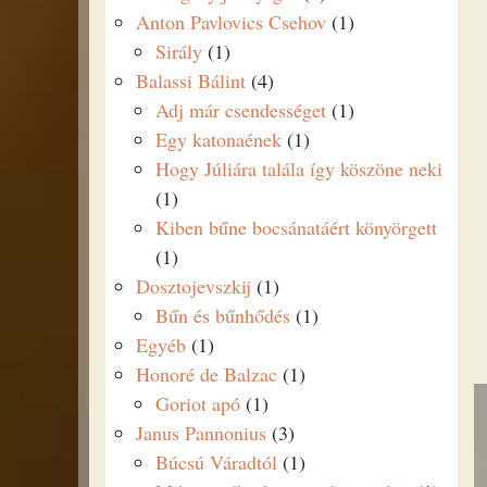
Anton Pavlovics Csehov
(1)
Sirály
(1)
Balassi Bálint
(4)
Adj már csendességet
(1)
Egy katonaének
(1)
Hogy Júliára talála így köszöne neki
(1)
Kiben bűne bocsánatáért könyörgett
(1)
Dosztojevszkij
(1)
Bűn és bűnhődés
(1)
Egyéb
(1)
Honoré de Balzac
(1)
Goriot apó
(1)
Janus Pannonius
(3)
Búcsú Váradtól
(1)