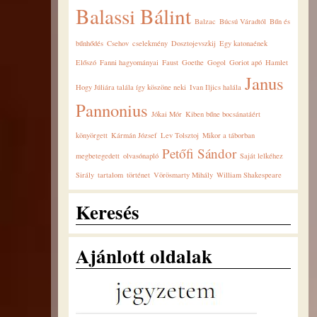
Balassi Bálint
Balzac
Búcsú Váradtól
Bűn és
bűnhődés
Csehov
cselekmény
Dosztojevszkij
Egy katonaének
Előszó
Fanni hagyományai
Faust
Goethe
Gogol
Goriot apó
Hamlet
Janus
Hogy Júliára talála így köszöne neki
Ivan Iljics halála
Pannonius
Jókai Mór
Kiben bűne bocsánatáért
könyörgett
Kármán József
Lev Tolsztoj
Mikor a táborban
Petőfi Sándor
megbetegedett
olvasónapló
Saját lelkéhez
Sirály
tartalom
történet
Vörösmarty Mihály
William Shakespeare
Keresés
Ajánlott oldalak