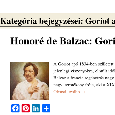
Kategória bejegyzései:
Goriot 
Honoré de Balzac: Gori
A Goriot apó 1834-ben született.
jelenlegi viszonyokra, elmúlt id
Balzac a francia regényírás nagy
nagy, termékeny írója, aki a XIX
Olvasd tovább →
Fa
Pi
Li
O