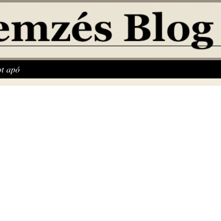
t apó