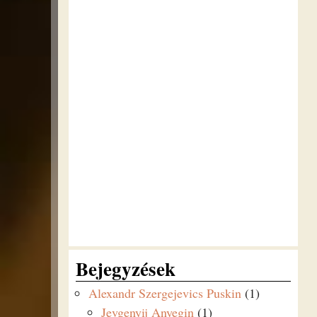
Bejegyzések
Alexandr Szergejevics Puskin
(1)
Jevgenyij Anyegin
(1)