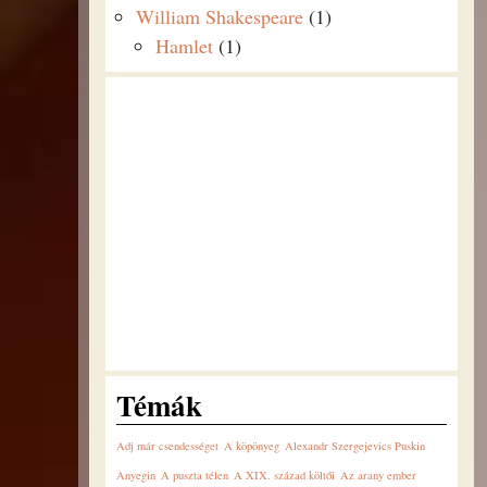
William Shakespeare
(1)
Hamlet
(1)
Témák
Adj már csendességet
A köpönyeg
Alexandr Szergejevics Puskin
Anyegin
A puszta télen
A XIX. század költői
Az arany ember