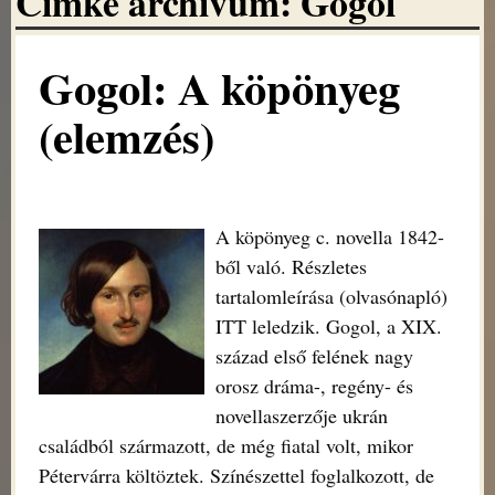
Címke archivum:
Gogol
Gogol: A köpönyeg
(elemzés)
A köpönyeg c. novella 1842-
ből való. Részletes
tartalomleírása (olvasónapló)
ITT leledzik. Gogol, a XIX.
század első felének nagy
orosz dráma-, regény- és
novellaszerzője ukrán
családból származott, de még fiatal volt, mikor
Pétervárra költöztek. Színészettel foglalkozott, de