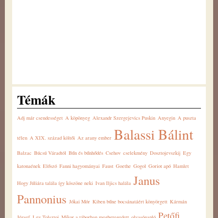
Témák
Adj már csendességet
A köpönyeg
Alexandr Szergejevics Puskin
Anyegin
A puszta
Balassi Bálint
télen
A XIX. század költői
Az arany ember
Balzac
Búcsú Váradtól
Bűn és bűnhődés
Csehov
cselekmény
Dosztojevszkij
Egy
katonaének
Előszó
Fanni hagyományai
Faust
Goethe
Gogol
Goriot apó
Hamlet
Janus
Hogy Júliára talála így köszöne neki
Ivan Iljics halála
Pannonius
Jókai Mór
Kiben bűne bocsánatáért könyörgett
Kármán
Petőfi
József
Lev Tolsztoj
Mikor a táborban megbetegedett
olvasónapló