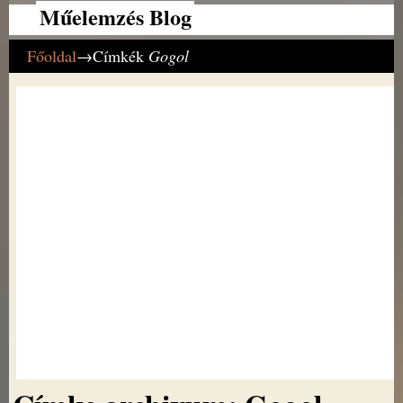
Műelemzés Blog
Főoldal
→Címkék
Gogol