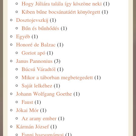
Hogy Júliára talála így köszöne neki
(1)
Kiben bűne bocsánatáért könyörgett
(1)
Dosztojevszkij
(1)
Bűn és bűnhődés
(1)
Egyéb
(1)
Honoré de Balzac
(1)
Goriot apó
(1)
Janus Pannonius
(3)
Búcsú Váradtól
(1)
Mikor a táborban megbetegedett
(1)
Saját lelkéhez
(1)
Johann Wolfgang Goethe
(1)
Faust
(1)
Jókai Mór
(1)
Az arany ember
(1)
Kármán József
(1)
Fanni hagyományai
(1)