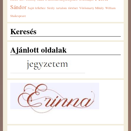
Sándor
Saját lelkéhez
Sirály
tartalom
történet
Vörösmarty Mihály
William
Shakespeare
Keresés
Ajánlott oldalak