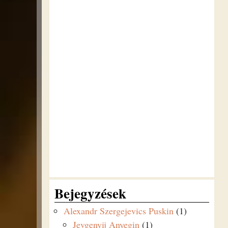
Bejegyzések
Alexandr Szergejevics Puskin
(1)
Jevgenyij Anyegin
(1)