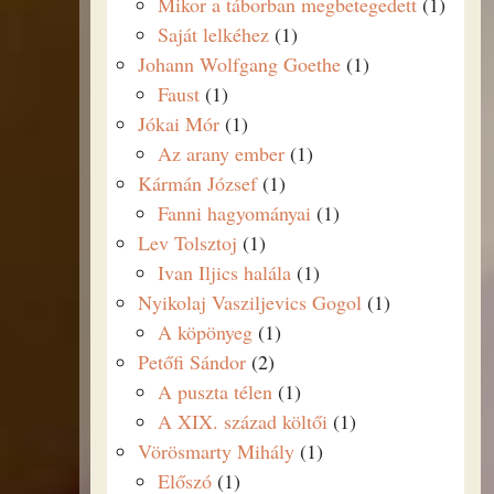
Mikor a táborban megbetegedett
(1)
Saját lelkéhez
(1)
Johann Wolfgang Goethe
(1)
Faust
(1)
Jókai Mór
(1)
Az arany ember
(1)
Kármán József
(1)
Fanni hagyományai
(1)
Lev Tolsztoj
(1)
Ivan Iljics halála
(1)
Nyikolaj Vasziljevics Gogol
(1)
A köpönyeg
(1)
Petőfi Sándor
(2)
A puszta télen
(1)
A XIX. század költői
(1)
Vörösmarty Mihály
(1)
Előszó
(1)