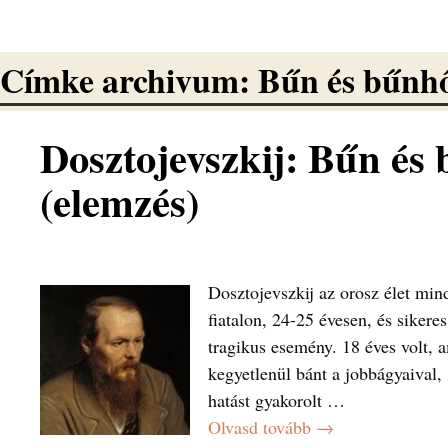
Címke archivum:
Bűn és bűnh
Dosztojevszkij: Bűn és
(elemzés)
Dosztojevszkij az orosz élet mind
fiatalon, 24-25 évesen, és sikere
tragikus esemény. 18 éves volt, a
kegyetlenül bánt a jobbágyaival,
hatást gyakorolt
…
Olvasd tovább →