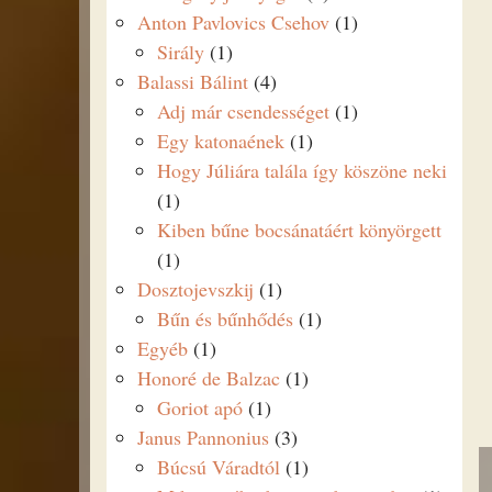
Anton Pavlovics Csehov
(1)
Sirály
(1)
Balassi Bálint
(4)
Adj már csendességet
(1)
Egy katonaének
(1)
Hogy Júliára talála így köszöne neki
(1)
Kiben bűne bocsánatáért könyörgett
(1)
Dosztojevszkij
(1)
Bűn és bűnhődés
(1)
Egyéb
(1)
Honoré de Balzac
(1)
Goriot apó
(1)
Janus Pannonius
(3)
Búcsú Váradtól
(1)