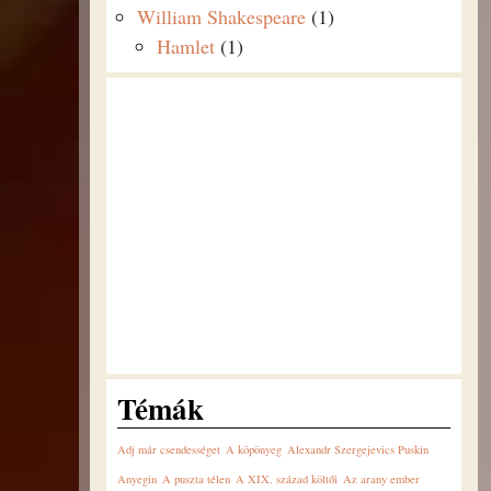
William Shakespeare
(1)
Hamlet
(1)
Témák
Adj már csendességet
A köpönyeg
Alexandr Szergejevics Puskin
Anyegin
A puszta télen
A XIX. század költői
Az arany ember