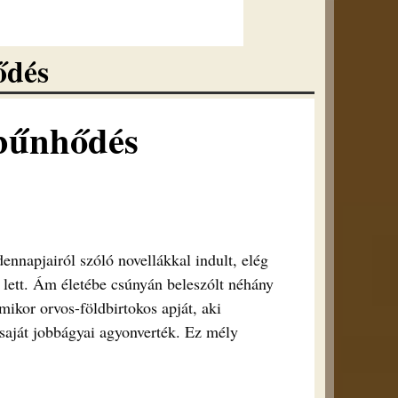
ődés
 bűnhődés
ennapjairól szóló novellákkal indult, elég
s lett. Ám életébe csúnyán beleszólt néhány
mikor orvos-földbirtokos apját, aki
 saját jobbágyai agyonverték. Ez mély