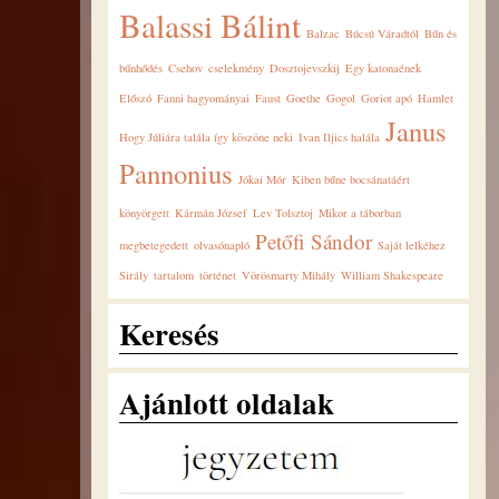
Balassi Bálint
Balzac
Búcsú Váradtól
Bűn és
bűnhődés
Csehov
cselekmény
Dosztojevszkij
Egy katonaének
Előszó
Fanni hagyományai
Faust
Goethe
Gogol
Goriot apó
Hamlet
Janus
Hogy Júliára talála így köszöne neki
Ivan Iljics halála
Pannonius
Jókai Mór
Kiben bűne bocsánatáért
könyörgett
Kármán József
Lev Tolsztoj
Mikor a táborban
Petőfi Sándor
megbetegedett
olvasónapló
Saját lelkéhez
Sirály
tartalom
történet
Vörösmarty Mihály
William Shakespeare
Keresés
Ajánlott oldalak