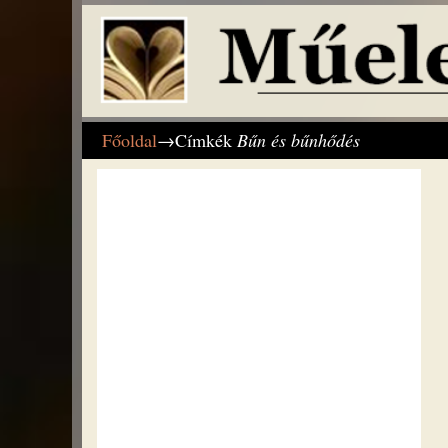
Főoldal
→Címkék
Bűn és bűnhődés