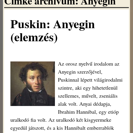
Címke archivum:
Anyegin
Puskin: Anyegin
(elemzés)
Az orosz nyelvű irodalom az
Anyegin szerzőjével,
Puskinnal lépett világirodalmi
szintre, aki egy hihetetlenül
szellemes, művelt, zseniális
alak volt. Anyai dédapja,
Ibrahim Hannibal, egy etióp
uralkodó fia volt. Az uralkodó két kisgyermeke
egyedül játszott, és a kis Hannibalt emberrablók