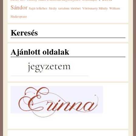
Sándor
Saját lelkéhez
Sirály
tartalom
történet
Vörösmarty Mihály
William
Shakespeare
Keresés
Ajánlott oldalak