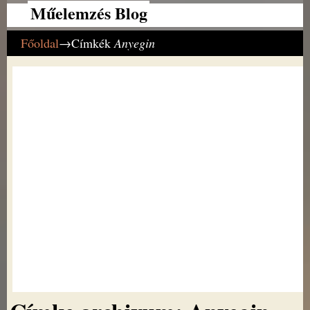
Műelemzés Blog
Főoldal
→Címkék
Anyegin