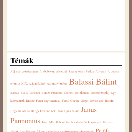
Témák
Adj már csendességet
A köpönyeg
Alexandr Szergejevics Puskin
Anyegin
A puszta
Balassi Bálint
télen
A XIX. század költői
Az arany ember
Balzac
Búcsú Váradtól
Bűn és bűnhődés
Csehov
cselekmény
Dosztojevszkij
Egy
katonaének
Előszó
Fanni hagyományai
Faust
Goethe
Gogol
Goriot apó
Hamlet
Janus
Hogy Júliára talála így köszöne neki
Ivan Iljics halála
Pannonius
Jókai Mór
Kiben bűne bocsánatáért könyörgett
Kármán
Petőfi
József
Lev Tolsztoj
Mikor a táborban megbetegedett
olvasónapló