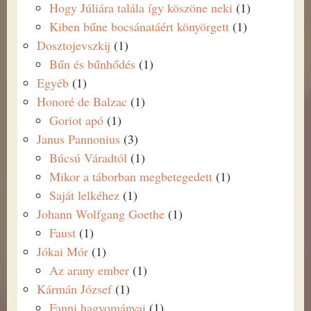
Hogy Júliára talála így köszöne neki
(1)
Kiben bűne bocsánatáért könyörgett
(1)
Dosztojevszkij
(1)
Bűn és bűnhődés
(1)
Egyéb
(1)
Honoré de Balzac
(1)
Goriot apó
(1)
Janus Pannonius
(3)
Búcsú Váradtól
(1)
Mikor a táborban megbetegedett
(1)
Saját lelkéhez
(1)
Johann Wolfgang Goethe
(1)
Faust
(1)
Jókai Mór
(1)
Az arany ember
(1)
Kármán József
(1)
Fanni hagyományai
(1)