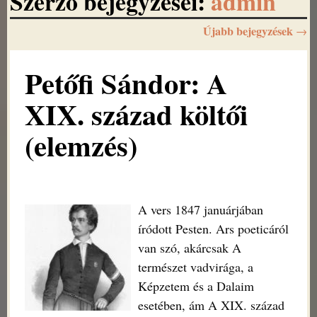
Szerző bejegyzései:
admin
Újabb bejegyzések
→
Bejegyzés navigáció
Petőfi Sándor: A
XIX. század költői
(elemzés)
A vers 1847 januárjában
íródott Pesten. Ars poeticáról
van szó, akárcsak A
természet vadvirága, a
Képzetem és a Dalaim
esetében, ám A XIX. század