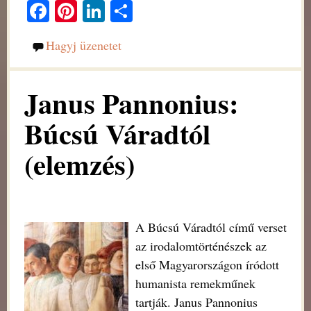
Fa
Pi
Li
O
ce
nt
nk
ss
Hagyj üzenetet
bo
er
ed
za
ok
es
In
m
Janus Pannonius:
t
eg
Búcsú Váradtól
(elemzés)
A Búcsú Váradtól című verset
az irodalomtörténészek az
első Magyarországon íródott
humanista remekműnek
tartják. Janus Pannonius