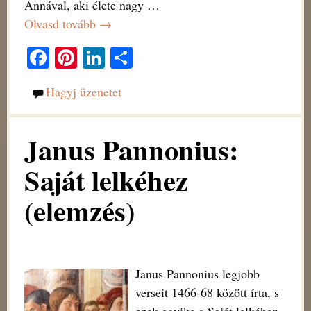
Annával, aki élete nagy
…
Olvasd tovább →
Fa
Pi
Li
O
ce
nt
nk
ss
Hagyj üzenetet
bo
er
ed
za
ok
es
In
m
Janus Pannonius:
t
eg
Saját lelkéhez
(elemzés)
Janus Pannonius legjobb
verseit 1466-68 között írta, s
ezek egyike a Saját lelkéhez