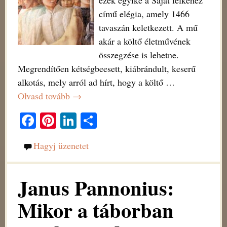
című elégia, amely 1466
tavaszán keletkezett. A mű
akár a költő életművének
összegzése is lehetne.
Megrendítően kétségbeesett, kiábrándult, keserű
alkotás, mely arról ad hírt, hogy a költő
…
Olvasd tovább →
Fa
Pi
Li
O
ce
nt
nk
ss
Hagyj üzenetet
bo
er
ed
za
ok
es
In
m
Janus Pannonius:
t
eg
Mikor a táborban