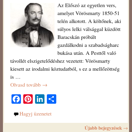
Az Előszó az egyetlen vers,
amelyet Vörösmarty 1850-51
telén alkotott. A költőnek, aki
súlyos lelki válsággal küzdött
Baracskán próbált
gazdálkodni a szabadságharc
bukása után. A Pesttől való
távollét elszigetelődéshez vezetett: Vörösmarty
kiesett az irodalmi köztudatból, s ez a mellőzöttség
is
…
Olvasd tovább →
Fa
Pi
Li
O
ce
nt
nk
ss
Hagyj üzenetet
bo
er
ed
za
ok
es
In
m
Újabb bejegyzések
→