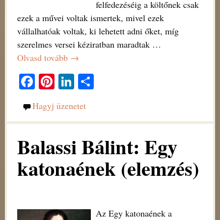
felfedezéséig a költőnek csak
ezek a művei voltak ismertek, mivel ezek
vállalhatóak voltak, ki lehetett adni őket, míg
szerelmes versei kéziratban maradtak
…
Olvasd tovább →
Fa
Pi
Li
O
ce
nt
nk
ss
Hagyj üzenetet
bo
er
ed
za
ok
es
In
m
Balassi Bálint: Egy
t
eg
katonaének (elemzés)
Az Egy katonaének a