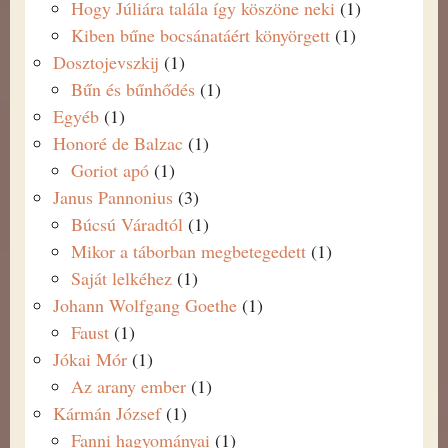
Hogy Júliára talála így köszöne neki
(1)
Kiben bűne bocsánatáért könyörgett
(1)
Dosztojevszkij
(1)
Bűn és bűnhődés
(1)
Egyéb
(1)
Honoré de Balzac
(1)
Goriot apó
(1)
Janus Pannonius
(3)
Búcsú Váradtól
(1)
Mikor a táborban megbetegedett
(1)
Saját lelkéhez
(1)
Johann Wolfgang Goethe
(1)
Faust
(1)
Jókai Mór
(1)
Az arany ember
(1)
Kármán József
(1)
Fanni hagyományai
(1)