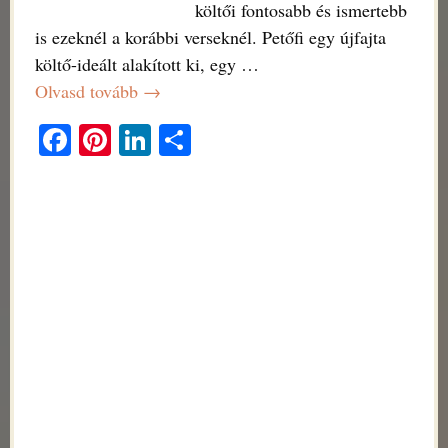
költői fontosabb és ismertebb
is ezeknél a korábbi verseknél. Petőfi egy újfajta
költő-ideált alakított ki, egy
…
Olvasd tovább →
Fa
Pi
Li
O
ce
nt
nk
ss
bo
er
ed
za
ok
es
In
m
t
eg