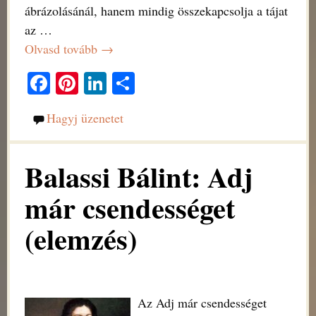
ábrázolásánál, hanem mindig összekapcsolja a tájat
az
…
Olvasd tovább →
Fa
Pi
Li
O
ce
nt
nk
ss
Hagyj üzenetet
bo
er
ed
za
ok
es
In
m
Balassi Bálint: Adj
t
eg
már csendességet
(elemzés)
Az Adj már csendességet