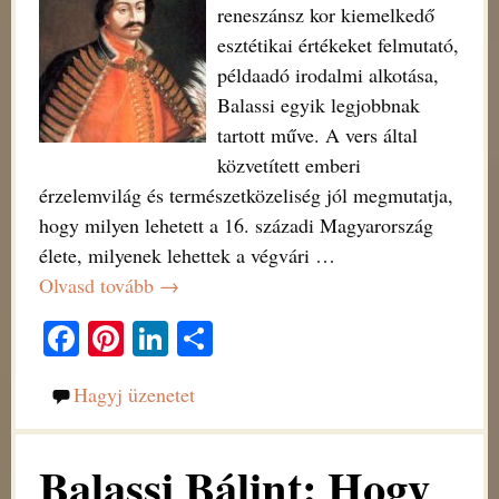
reneszánsz kor kiemelkedő
esztétikai értékeket felmutató,
példaadó irodalmi alkotása,
Balassi egyik legjobbnak
tartott műve. A vers által
közvetített emberi
érzelemvilág és természetközeliség jól megmutatja,
hogy milyen lehetett a 16. századi Magyarország
élete, milyenek lehettek a végvári
…
Olvasd tovább →
Fa
Pi
Li
O
ce
nt
nk
ss
Hagyj üzenetet
bo
er
ed
za
ok
es
In
m
Balassi Bálint: Hogy
t
eg