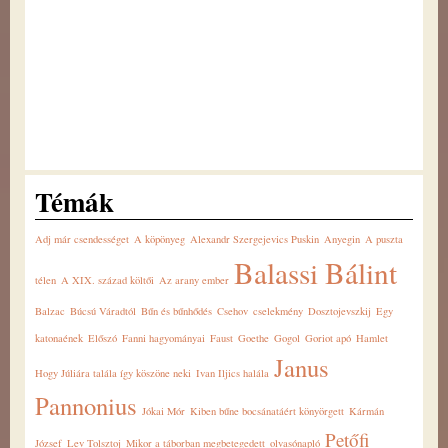
Témák
Adj már csendességet
A köpönyeg
Alexandr Szergejevics Puskin
Anyegin
A puszta
Balassi Bálint
télen
A XIX. század költői
Az arany ember
Balzac
Búcsú Váradtól
Bűn és bűnhődés
Csehov
cselekmény
Dosztojevszkij
Egy
katonaének
Előszó
Fanni hagyományai
Faust
Goethe
Gogol
Goriot apó
Hamlet
Janus
Hogy Júliára talála így köszöne neki
Ivan Iljics halála
Pannonius
Jókai Mór
Kiben bűne bocsánatáért könyörgett
Kármán
Petőfi
József
Lev Tolsztoj
Mikor a táborban megbetegedett
olvasónapló