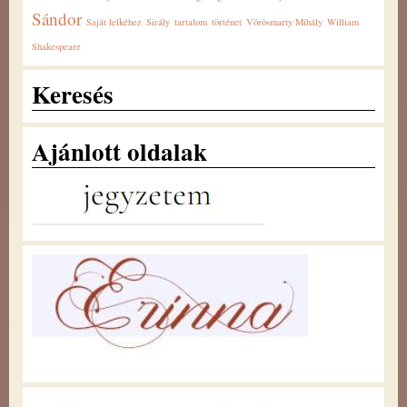
Sándor
Saját lelkéhez
Sirály
tartalom
történet
Vörösmarty Mihály
William
Shakespeare
Keresés
Ajánlott oldalak