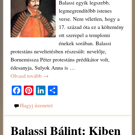
Balassi egyik legszebb,
legmegrendítőbb istenes
verse. Nem véletlen, hogy a
17. század óta ez a költemény
ott szerepel a templomi
énekek sorában. Balassi
protestáns neveltetésben részesült: nevelője,
Bornemissza Péter protestáns prédikátor volt,
édesanyja, Sulyok Anna is
…
Olvasd tovább →
Fa
Pi
Li
O
ce
nt
nk
ss
Hagyj üzenetet
bo
er
ed
za
ok
es
In
m
Balassi Bálint: Kiben
t
eg