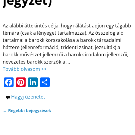
k
Az alábbi áttekintés célja, hogy rálátást adjon egy tágabb
témára (csak a lényeget tartalmazza). Az összefoglaló
tartalma: a barokk korszakolása a barokk társadalmi
háttere (ellenreformáció, tridenti zsinat, jezsuiták) a
barokk művészet jellemzői a barokk irodalom jellemzői,
nevezetes barokk szerzők a
…
Tovább olvasom >>
F
Pi
Li
O
a
nt
n
ss
Hagyj üzenetet
c
er
k
z
e
e
e
a
←
Régebbi bejegyzések
Bejegyzés navigáció
b
st
dI
m
o
n
e