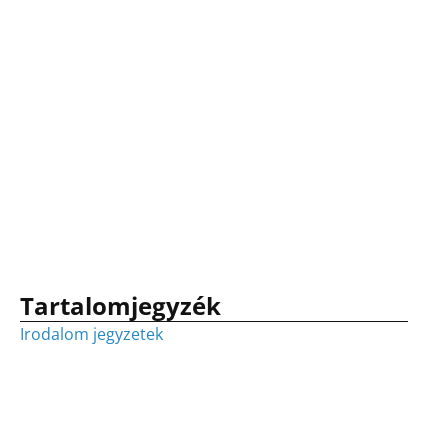
o
g
k
Tartalomjegyzék
Irodalom jegyzetek