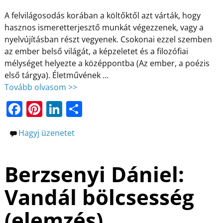
A felvilágosodás korában a költőktől azt várták, hogy
hasznos ismeretterjesztő munkát végezzenek, vagy a
nyelvújításban részt vegyenek. Csokonai ezzel szemben
az ember belső világát, a képzeletet és a filozófiai
mélységet helyezte a középpontba (Az ember, a poézis
első tárgya). Életművének
…
Tovább olvasom >>
F
Pi
Li
O
a
nt
n
ss
Hagyj üzenetet
c
er
k
z
e
e
e
a
Berzsenyi Dániel:
b
st
dI
m
o
n
e
Vandál bölcsesség
o
g
(elemzés)
k