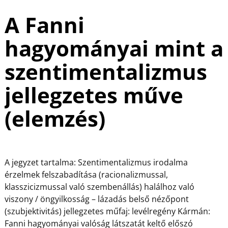
e
e
e
a
A Fanni
b
st
dI
m
o
n
e
hagyományai mint a
o
g
szentimentalizmus
k
jellegzetes műve
(elemzés)
A jegyzet tartalma: Szentimentalizmus irodalma
érzelmek felszabadítása (racionalizmussal,
klasszicizmussal való szembenállás) halálhoz való
viszony / öngyilkosság – lázadás belső nézőpont
(szubjektivitás) jellegzetes műfaj: levélregény Kármán:
Fanni hagyományai valóság látszatát keltő előszó