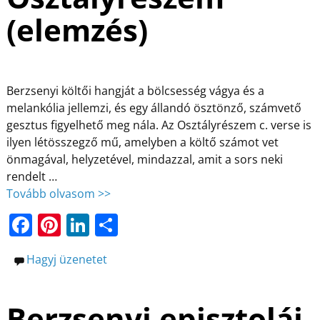
o
g
(elemzés)
k
Berzsenyi költői hangját a bölcsesség vágya és a
melankólia jellemzi, és egy állandó ösztönző, számvető
gesztus figyelhető meg nála. Az Osztályrészem c. verse is
ilyen létösszegző mű, amelyben a költő számot vet
önmagával, helyzetével, mindazzal, amit a sors neki
rendelt
…
Tovább olvasom >>
F
Pi
Li
O
a
nt
n
ss
Hagyj üzenetet
c
er
k
z
e
e
e
a
Berzsenyi episztolái
b
st
dI
m