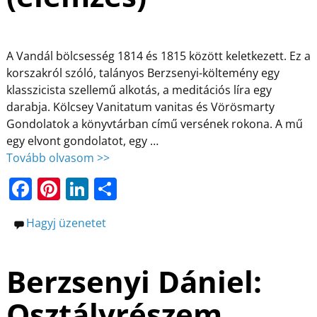
A Vandál bölcsesség 1814 és 1815 között keletkezett. Ez a
korszakról szóló, talányos Berzsenyi-költemény egy
klasszicista szellemű alkotás, a meditációs líra egy
darabja. Kölcsey Vanitatum vanitas és Vörösmarty
Gondolatok a könyvtárban című versének rokona. A mű
egy elvont gondolatot, egy
…
Tovább olvasom >>
F
Pi
Li
O
a
nt
n
ss
Hagyj üzenetet
c
er
k
z
e
e
e
a
Berzsenyi Dániel:
b
st
dI
m
o
n
e
Osztályrészem