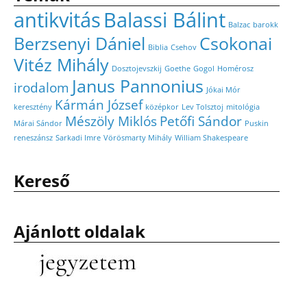
antikvitás
Balassi Bálint
Balzac
barokk
Berzsenyi Dániel
Csokonai
Biblia
Csehov
Vitéz Mihály
Dosztojevszkij
Goethe
Gogol
Homérosz
Janus Pannonius
irodalom
Jókai Mór
Kármán József
keresztény
középkor
Lev Tolsztoj
mitológia
Mészöly Miklós
Petőfi Sándor
Márai Sándor
Puskin
reneszánsz
Sarkadi Imre
Vörösmarty Mihály
William Shakespeare
Kereső
Ajánlott oldalak