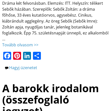
Dráma két felvonásban. Elemzés: ITT. Helyszín: télikert
Sebők házában. Szereplők: Sebők Zoltán: a dráma
főhőse, 33 éves kutatóorvos, agysebész. Cinikus,
kiábrándult agglegény. Az öreg Sebők (Sebők Imre):
Zoltán apja, nyugdíjas tanár, jelenleg botanikával
foglalkozik. Épp 75. születésnapját ünnepli, ez alkalomból
…
Tovább olvasom >>
F
Pi
Li
O
a
nt
n
ss
Hagyj üzenetet
c
er
k
z
e
e
e
a
A barokk irodalom
b
st
dI
m
o
n
e
(összefoglaló
o
g
jegyzet)