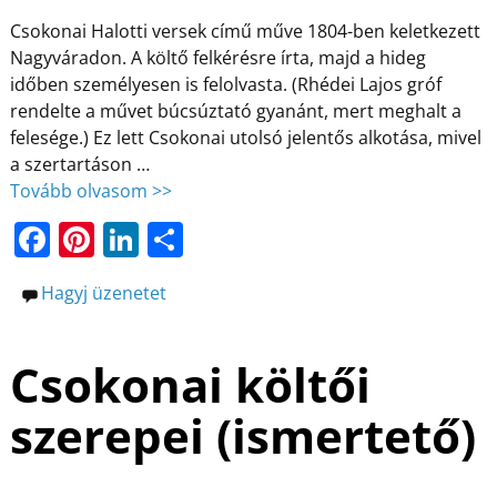
Csokonai Halotti versek című műve 1804-ben keletkezett
Nagyváradon. A költő felkérésre írta, majd a hideg
időben személyesen is felolvasta. (Rhédei Lajos gróf
rendelte a művet búcsúztató gyanánt, mert meghalt a
felesége.) Ez lett Csokonai utolsó jelentős alkotása, mivel
a szertartáson
…
Tovább olvasom >>
F
Pi
Li
O
a
nt
n
ss
Hagyj üzenetet
c
er
k
z
e
e
e
a
Csokonai költői
b
st
dI
m
o
n
e
szerepei (ismertető)
o
g
k