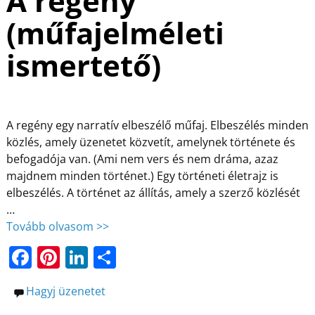
A regény
o
n
e
(műfajelméleti
o
g
ismertető)
k
A regény egy narratív elbeszélő műfaj. Elbeszélés minden
közlés, amely üzenetet közvetít, amelynek története és
befogadója van. (Ami nem vers és nem dráma, azaz
majdnem minden történet.) Egy történeti életrajz is
elbeszélés. A történet az állítás, amely a szerző közlését
…
Tovább olvasom >>
F
Pi
Li
O
a
nt
n
ss
Hagyj üzenetet
c
er
k
z