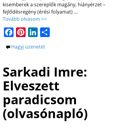
kisemberek a szereplők magány, hiányérzet –
fejlődésregény (érési folyamat)
…
Tovább olvasom >>
F
Pi
Li
O
a
nt
n
ss
Hagyj üzenetet
c
er
k
z
e
e
e
a
Sarkadi Imre:
b
st
dI
m
o
n
e
Elveszett
o
g
paradicsom
k
(olvasónapló)