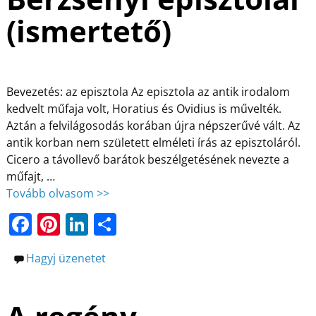
o
n
e
(ismertető)
o
g
k
Bevezetés: az episztola Az episztola az antik irodalom
kedvelt műfaja volt, Horatius és Ovidius is művelték.
Aztán a felvilágosodás korában újra népszerűvé vált. Az
antik korban nem született elméleti írás az episztoláról.
Cicero a távollevő barátok beszélgetésének nevezte a
műfajt,
…
Tovább olvasom >>
F
Pi
Li
O
a
nt
n
ss
Hagyj üzenetet
c
er
k
z
e
e
e
a
b
st
dI
m