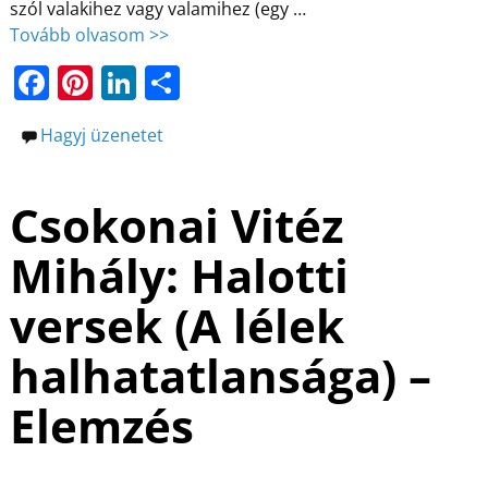
szól valakihez vagy valamihez (egy
…
Tovább olvasom >>
F
Pi
Li
O
a
nt
n
ss
Hagyj üzenetet
c
er
k
z
e
e
e
a
Csokonai Vitéz
b
st
dI
m
o
n
e
Mihály: Halotti
o
g
versek (A lélek
k
halhatatlansága) –
Elemzés