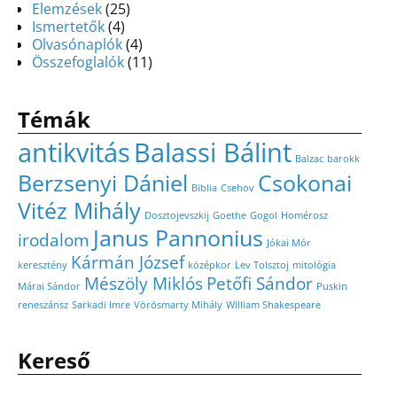
Elemzések
(25)
Ismertetők
(4)
Olvasónaplók
(4)
Összefoglalók
(11)
Témák
antikvitás
Balassi Bálint
Balzac
barokk
Berzsenyi Dániel
Csokonai
Biblia
Csehov
Vitéz Mihály
Dosztojevszkij
Goethe
Gogol
Homérosz
Janus Pannonius
irodalom
Jókai Mór
Kármán József
keresztény
középkor
Lev Tolsztoj
mitológia
Mészöly Miklós
Petőfi Sándor
Márai Sándor
Puskin
reneszánsz
Sarkadi Imre
Vörösmarty Mihály
William Shakespeare
Kereső