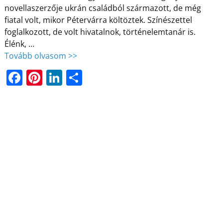
novellaszerzője ukrán családból származott, de még
fiatal volt, mikor Pétervárra költöztek. Színészettel
foglalkozott, de volt hivatalnok, történelemtanár is.
Élénk,
…
Tovább olvasom >>
F
Pi
Li
O
a
nt
n
ss
c
er
k
z
e
e
e
a
b
st
dI
m
o
n
e
o
g
k