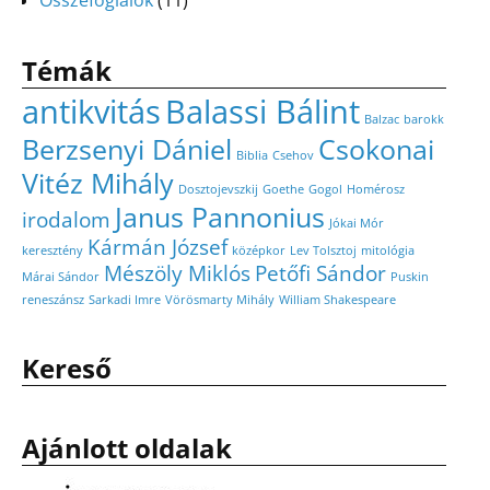
Összefoglalók
(11)
Témák
antikvitás
Balassi Bálint
Balzac
barokk
Berzsenyi Dániel
Csokonai
Biblia
Csehov
Vitéz Mihály
Dosztojevszkij
Goethe
Gogol
Homérosz
Janus Pannonius
irodalom
Jókai Mór
Kármán József
keresztény
középkor
Lev Tolsztoj
mitológia
Mészöly Miklós
Petőfi Sándor
Márai Sándor
Puskin
reneszánsz
Sarkadi Imre
Vörösmarty Mihály
William Shakespeare
Kereső
Ajánlott oldalak