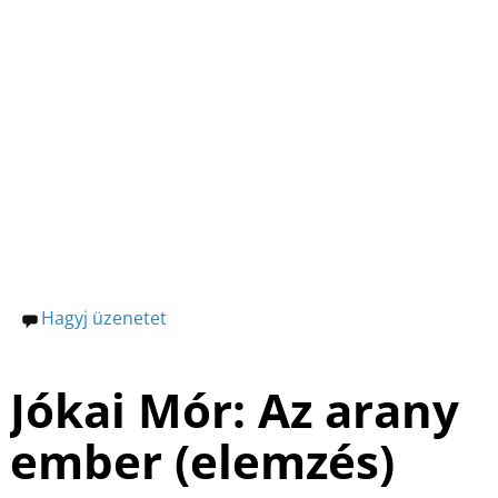
c
er
k
z
e
e
e
a
b
st
dI
m
o
n
e
o
g
k
Hagyj üzenetet
Jókai Mór: Az arany
ember (elemzés)