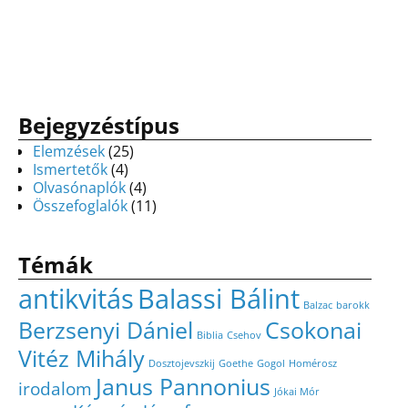
Bejegyzéstípus
Elemzések
(25)
Ismertetők
(4)
Olvasónaplók
(4)
Összefoglalók
(11)
Témák
antikvitás
Balassi Bálint
Balzac
barokk
Berzsenyi Dániel
Csokonai
Biblia
Csehov
Vitéz Mihály
Dosztojevszkij
Goethe
Gogol
Homérosz
Janus Pannonius
irodalom
Jókai Mór