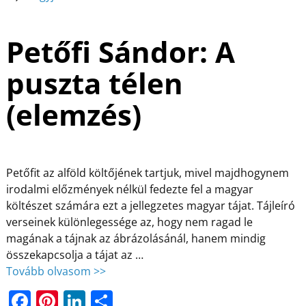
Petőfi Sándor: A
puszta télen
(elemzés)
Petőfit az alföld költőjének tartjuk, mivel majdhogynem
irodalmi előzmények nélkül fedezte fel a magyar
költészet számára ezt a jellegzetes magyar tájat. Tájleíró
verseinek különlegessége az, hogy nem ragad le
magának a tájnak az ábrázolásánál, hanem mindig
összekapcsolja a tájat az
…
Tovább olvasom >>
F
Pi
Li
O