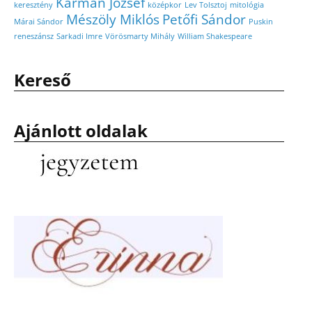
Kármán József
keresztény
középkor
Lev Tolsztoj
mitológia
Mészöly Miklós
Petőfi Sándor
Márai Sándor
Puskin
reneszánsz
Sarkadi Imre
Vörösmarty Mihály
William Shakespeare
Kereső
Ajánlott oldalak