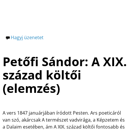
k
Hagyj üzenetet
Petőfi Sándor: A XIX.
század költői
(elemzés)
A vers 1847 januárjában íródott Pesten. Ars poeticáról
van szó, akárcsak A természet vadvirága, a Képzetem és
a Dalaim esetében, ám A XIX. század költői fontosabb és