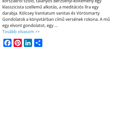
korszakról szóló, talányos Berzsenyi-költemény egy
klasszicista szellemű alkotás, a meditációs líra egy
darabja. Kölcsey Vanitatum vanitas és Vörösmarty
Gondolatok a könyvtárban című versének rokona. A mű
egy elvont gondolatot, egy
…
Tovább olvasom >>
F
Pi
Li
O
a
nt
n
ss
c
er
k
z
e
e
e
a
b
st
dI
m
o
n
e
o
g
k