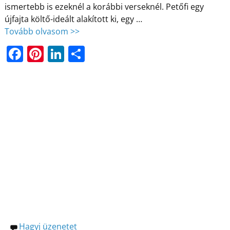
ismertebb is ezeknél a korábbi verseknél. Petőfi egy
újfajta költő-ideált alakított ki, egy
…
Tovább olvasom >>
F
Pi
Li
O
a
nt
n
ss
c
er
k
z
e
e
e
a
b
st
dI
m
o
n
e
o
g
k
Hagyj üzenetet