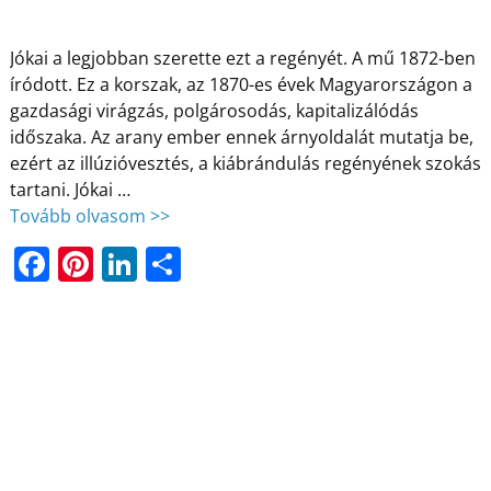
Jókai a legjobban szerette ezt a regényét. A mű 1872-ben
íródott. Ez a korszak, az 1870-es évek Magyarországon a
gazdasági virágzás, polgárosodás, kapitalizálódás
időszaka. Az arany ember ennek árnyoldalát mutatja be,
ezért az illúzióvesztés, a kiábrándulás regényének szokás
tartani. Jókai
…
Tovább olvasom >>
F
Pi
Li
O
a
nt
n
ss
c
er
k
z
e
e
e
a
b
st
dI
m
o
n
e
o
g