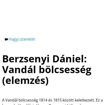
o
g
k
Hagyj üzenetet
Berzsenyi Dániel:
Vandál bölcsesség
(elemzés)
A Vandál bölcsesség 1814 és 1815 között keletkezett. Ez a