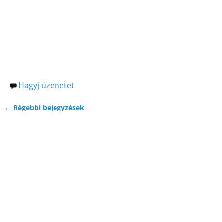
o
g
k
Hagyj üzenetet
←
Régebbi bejegyzések
Bejegyzés navigáció