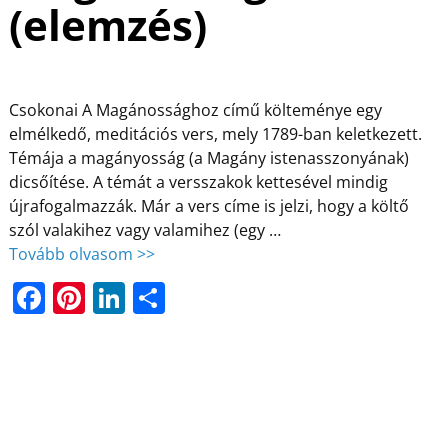
(elemzés)
Csokonai A Magánossághoz című költeménye egy
elmélkedő, meditációs vers, mely 1789-ban keletkezett.
Témája a magányosság (a Magány istenasszonyának)
dicsőítése. A témát a versszakok kettesével mindig
újrafogalmazzák. Már a vers címe is jelzi, hogy a költő
szól valakihez vagy valamihez (egy
…
Tovább olvasom >>
F
Pi
Li
O
a
nt
n
ss
c
er
k
z
e
e
e
a
b
st
dI
m