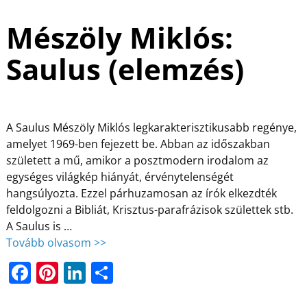
Mészöly Miklós:
Saulus (elemzés)
A Saulus Mészöly Miklós legkarakterisztikusabb regénye,
amelyet 1969-ben fejezett be. Abban az időszakban
született a mű, amikor a posztmodern irodalom az
egységes világkép hiányát, érvénytelenségét
hangsúlyozta. Ezzel párhuzamosan az írók elkezdték
feldolgozni a Bibliát, Krisztus-parafrázisok születtek stb.
A Saulus is
…
Tovább olvasom >>
F
Pi
Li
O
a
nt
n
ss