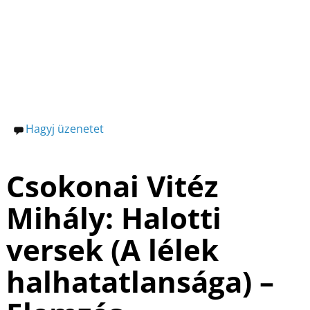
o
n
e
o
g
k
Hagyj üzenetet
Csokonai Vitéz
Mihály: Halotti
versek (A lélek
halhatatlansága) –