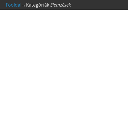
Főoldal
→Kategóriák
Elemzések