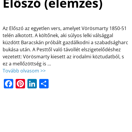
Előszó (elemzés)
Az Előszó az egyetlen vers, amelyet Vörösmarty 1850-51
telén alkotott. A költőnek, aki súlyos lelki válsággal
küzdött Baracskán próbált gazdálkodni a szabadságharc
bukása után. A Pesttől való távollét elszigetelődéshez
vezetett: Vörösmarty kiesett az irodalmi köztudatból, s
ez a mellőzöttség is
…
Tovább olvasom >>
F
Pi
Li
O
a
nt
n
ss
c
er
k
z
e
e
e
a
b
st
dI
m
o
n
e