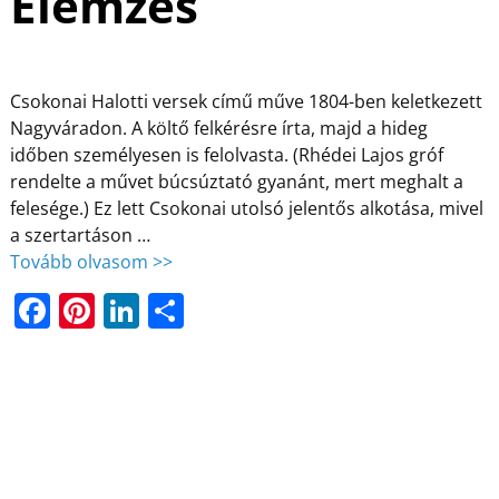
Elemzés
Csokonai Halotti versek című műve 1804-ben keletkezett
Nagyváradon. A költő felkérésre írta, majd a hideg
időben személyesen is felolvasta. (Rhédei Lajos gróf
rendelte a művet búcsúztató gyanánt, mert meghalt a
felesége.) Ez lett Csokonai utolsó jelentős alkotása, mivel
a szertartáson
…
Tovább olvasom >>
F
Pi
Li
O
a
nt
n
ss
c
er
k
z
e
e
e
a
b
st
dI
m
o
n
e