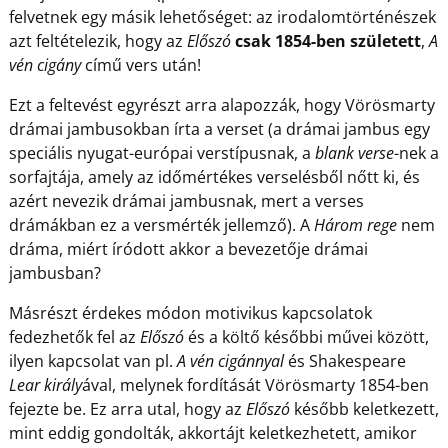
felvetnek egy másik lehetőséget: az irodalomtörténészek
azt feltételezik, hogy az
Előszó
csak 1854-ben született
,
A
vén cigány
című vers után!
Ezt a feltevést egyrészt arra alapozzák, hogy Vörösmarty
drámai jambusokban írta a verset (a drámai jambus egy
speciális nyugat-európai verstípusnak, a
blank verse
-nek a
sorfajtája, amely az időmértékes verselésből nőtt ki, és
azért nevezik drámai jambusnak, mert a verses
drámákban ez a versmérték jellemző). A
Három rege
nem
dráma, miért íródott akkor a bevezetője drámai
jambusban?
Másrészt érdekes módon motivikus kapcsolatok
fedezhetők fel az
Előszó
és a költő későbbi művei között,
ilyen kapcsolat van pl.
A vén cigánnyal
és Shakespeare
Lear király
ával, melynek fordítását Vörösmarty 1854-ben
fejezte be. Ez arra utal, hogy az
Előszó
később keletkezett,
mint eddig gondolták, akkortájt keletkezhetett, amikor