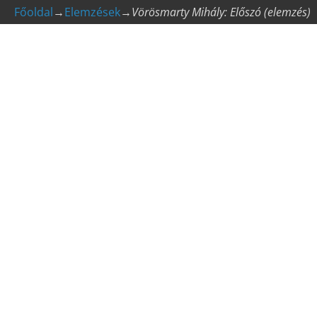
Főoldal
→
Elemzések
→
Vörösmarty Mihály: Előszó (elemzés)