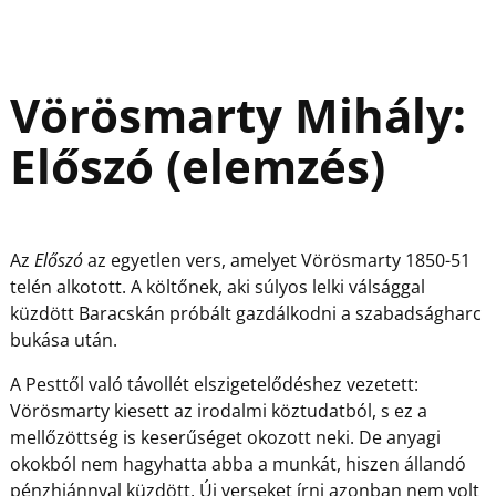
Vörösmarty Mihály:
Előszó (elemzés)
Az
Előszó
az egyetlen vers, amelyet Vörösmarty 1850-51
telén alkotott. A költőnek, aki súlyos lelki válsággal
küzdött Baracskán próbált gazdálkodni a szabadságharc
bukása után.
A Pesttől való távollét elszigetelődéshez vezetett:
Vörösmarty kiesett az irodalmi köztudatból, s ez a
mellőzöttség is keserűséget okozott neki. De anyagi
okokból nem hagyhatta abba a munkát, hiszen állandó
pénzhiánnyal küzdött. Új verseket írni azonban nem volt