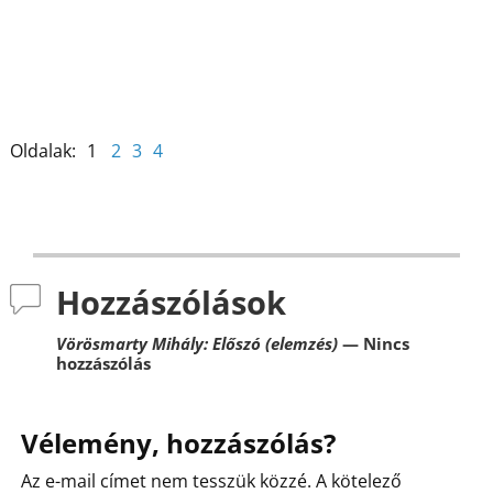
k
Oldalak:
1
2
3
4
Hozzászólások
Vörösmarty Mihály: Előszó (elemzés)
— Nincs
hozzászólás
Vélemény, hozzászólás?
Az e-mail címet nem tesszük közzé.
A kötelező