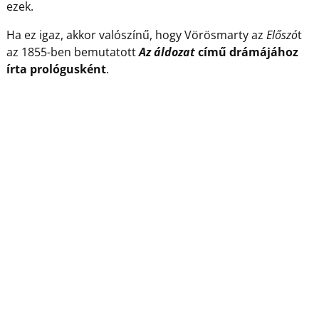
ezek.
Ha ez igaz, akkor valószínű, hogy Vörösmarty az
Előszó
t
az 1855-ben bemutatott
Az áldozat
című drámájához
írta prológusként
.