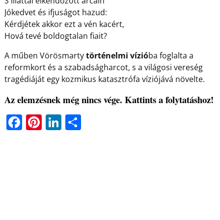
S illattal elkendőzött arcain
Jókedvet és ifjuságot hazud:
Kérdjétek akkor ezt a vén kacért,
Hová tevé boldogtalan fiait?
A műben Vörösmarty
történelmi vízió
ba foglalta a
reformkort és a szabadságharcot, s a világosi vereség
tragédiáját egy kozmikus katasztrófa víziójává növelte.
Az elemzésnek még nincs vége. Kattints a folytatáshoz!
F
Pi
Li
O
a
nt
n
ss
c
er
k
z
e
e
e
a
b
st
dI
m
o
n
e
o
g