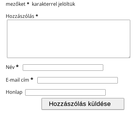
mezőket
*
karakterrel jelöltük
Hozzászólás
*
*
Név
*
E-mail cím
Honlap