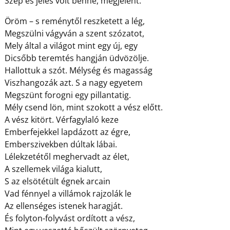
Szép és jeles volt benne, megjelent.
Öröm – s reménytől reszketett a lég,
Megszülni vágyván a szent szózatot,
Mely által a világot mint egy új, egy
Dicsőbb teremtés hangján üdvözölje.
Hallottuk a szót. Mélység és magasság
Viszhangozák azt. S a nagy egyetem
Megszünt forogni egy pillantatig.
Mély csend lön, mint szokott a vész előtt.
A vész kitört. Vérfagylaló keze
Emberfejekkel lapdázott az égre,
Emberszivekben dúltak lábai.
Lélekzetétől meghervadt az élet,
A szellemek világa kialutt,
S az elsötétült égnek arcain
Vad fénnyel a villámok rajzolák le
Az ellenséges istenek haragját.
És folyton-folyvást ordított a vész,