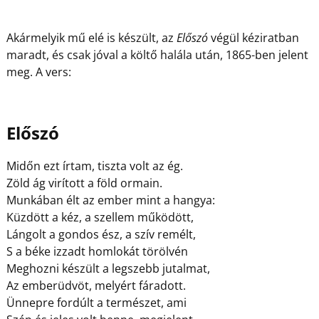
Akármelyik mű elé is készült, az
Előszó
végül kéziratban
maradt, és csak jóval a költő halála után, 1865-ben jelent
meg. A vers:
Előszó
Midőn ezt írtam, tiszta volt az ég.
Zöld ág virított a föld ormain.
Munkában élt az ember mint a hangya:
Küzdött a kéz, a szellem működött,
Lángolt a gondos ész, a szív remélt,
S a béke izzadt homlokát törölvén
Meghozni készült a legszebb jutalmat,
Az emberüdvöt, melyért fáradott.
Ünnepre fordúlt a természet, ami