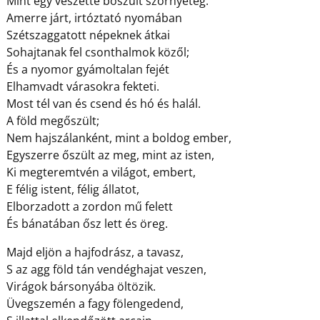
Mint egy veszetté bőszült szörnyeteg.
Amerre járt, irtóztató nyomában
Szétszaggatott népeknek átkai
Sohajtanak fel csonthalmok közől;
És a nyomor gyámoltalan fejét
Elhamvadt várasokra fekteti.
Most tél van és csend és hó és halál.
A föld megőszült;
Nem hajszálanként, mint a boldog ember,
Egyszerre őszült az meg, mint az isten,
Ki megteremtvén a világot, embert,
E félig istent, félig állatot,
Elborzadott a zordon mű felett
És bánatában ősz lett és öreg.
Majd eljön a hajfodrász, a tavasz,
S az agg föld tán vendéghajat veszen,
Virágok bársonyába öltözik.
Üvegszemén a fagy fölengedend,