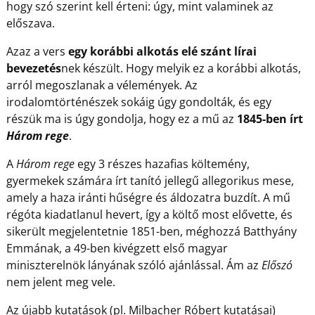
hogy szó szerint kell érteni: úgy, mint valaminek az
előszava.
Azaz a vers
egy korábbi alkotás elé szánt lírai
bevezetés
nek készült. Hogy melyik ez a korábbi alkotás,
arról megoszlanak a vélemények. Az
irodalomtörténészek sokáig úgy gondolták, és egy
részük ma is úgy gondolja, hogy ez a mű az
1845-ben írt
Három rege
.
A
Három rege
egy 3 részes hazafias költemény,
gyermekek számára írt tanító jellegű allegorikus mese,
amely a haza iránti hűségre és áldozatra buzdít. A mű
régóta kiadatlanul hevert, így a költő most elővette, és
sikerült megjelentetnie 1851-ben, méghozzá Batthyány
Emmának, a 49-ben kivégzett első magyar
miniszterelnök lányának szóló ajánlással. Ám az
Előszó
nem jelent meg vele.
Az újabb kutatások (pl. Milbacher Róbert kutatásai)