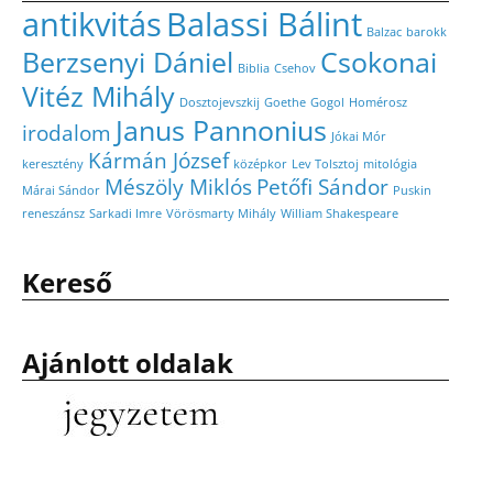
antikvitás
Balassi Bálint
Balzac
barokk
Berzsenyi Dániel
Csokonai
Biblia
Csehov
Vitéz Mihály
Dosztojevszkij
Goethe
Gogol
Homérosz
Janus Pannonius
irodalom
Jókai Mór
Kármán József
keresztény
középkor
Lev Tolsztoj
mitológia
Mészöly Miklós
Petőfi Sándor
Márai Sándor
Puskin
reneszánsz
Sarkadi Imre
Vörösmarty Mihály
William Shakespeare
Kereső
Ajánlott oldalak