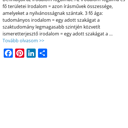
fő területei Irodalom = azon írásművek összessége,
amelyeket a nyilvánosságnak szántak. 3 fő ága:
tudományos irodalom = egy adott szakágat a
szaktudomány legmagasabb szintjén közvetít
ismeretterjesztő irodalom = egy adott szakágat a
…
Tovább olvasom >>
F
Pi
Li
O
a
nt
n
ss
c
er
k
z
e
e
e
a
b
st
dI
m
o
n
e
o
g
k