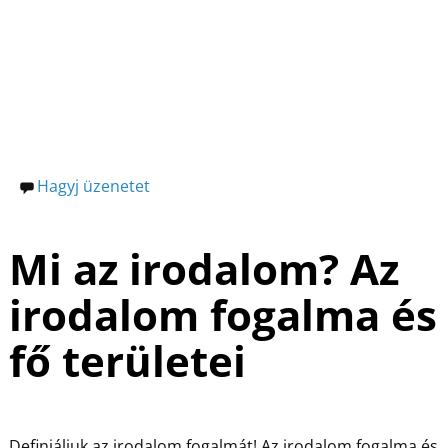
o
n
e
o
g
k
Hagyj üzenetet
Mi az irodalom? Az
irodalom fogalma és
fő területei
Definiáljuk az irodalom fogalmát! Az irodalom fogalma és