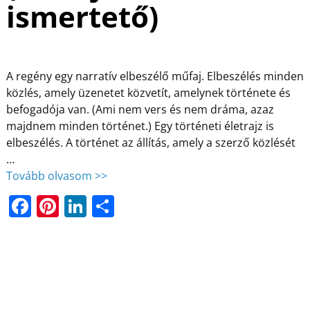
ismertető)
A regény egy narratív elbeszélő műfaj. Elbeszélés minden
közlés, amely üzenetet közvetít, amelynek története és
befogadója van. (Ami nem vers és nem dráma, azaz
majdnem minden történet.) Egy történeti életrajz is
elbeszélés. A történet az állítás, amely a szerző közlését
…
Tovább olvasom >>
F
Pi
Li
O
a
nt
n
ss
c
er
k
z
e
e
e
a
b
st
dI
m