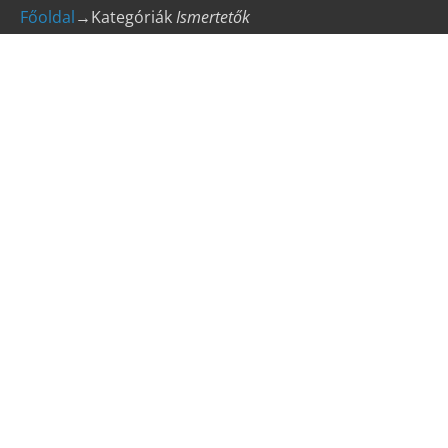
Főoldal
→Kategóriák
Ismertetők