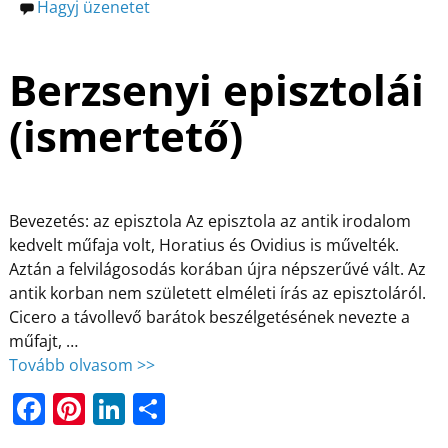
Hagyj üzenetet
Berzsenyi episztolái
(ismertető)
Bevezetés: az episztola Az episztola az antik irodalom
kedvelt műfaja volt, Horatius és Ovidius is művelték.
Aztán a felvilágosodás korában újra népszerűvé vált. Az
antik korban nem született elméleti írás az episztoláról.
Cicero a távollevő barátok beszélgetésének nevezte a
műfajt,
…
Tovább olvasom >>
F
Pi
Li
O
a
nt
n
ss