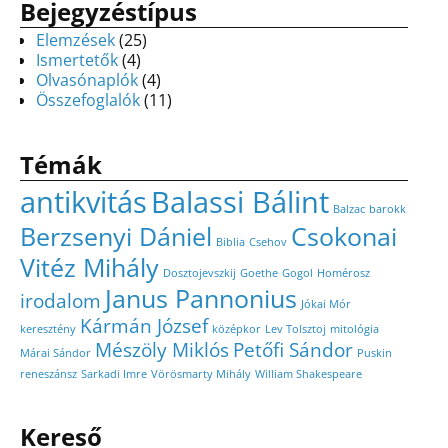
Bejegyzéstípus
Elemzések
(25)
Ismertetők
(4)
Olvasónaplók
(4)
Összefoglalók
(11)
Témák
antikvitás
Balassi Bálint
Balzac
barokk
Berzsenyi Dániel
Csokonai
Biblia
Csehov
Vitéz Mihály
Dosztojevszkij
Goethe
Gogol
Homérosz
Janus Pannonius
irodalom
Jókai Mór
Kármán József
keresztény
középkor
Lev Tolsztoj
mitológia
Mészöly Miklós
Petőfi Sándor
Márai Sándor
Puskin
reneszánsz
Sarkadi Imre
Vörösmarty Mihály
William Shakespeare
Kereső