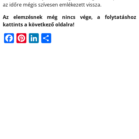
az időre mégis szívesen emlékezett vissza.
Az elemzésnek még nincs vége, a folytatáshoz
kattints a következő oldalra!
F
Pi
Li
O
a
nt
n
ss
c
er
k
z
e
e
e
a
b
st
dI
m
o
n
e
o
g
k