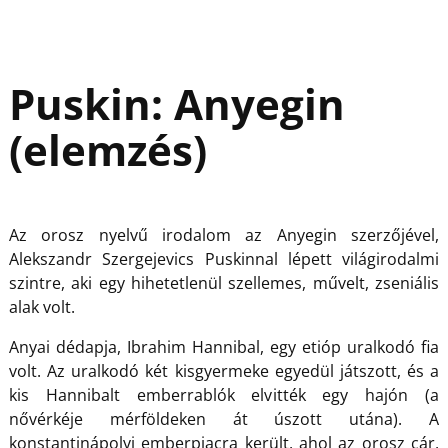
Puskin: Anyegin
(elemzés)
Az orosz nyelvű irodalom az Anyegin szerzőjével,
Alekszandr Szergejevics Puskinnal lépett világirodalmi
szintre, aki egy hihetetlenül szellemes, művelt, zseniális
alak volt.
Anyai dédapja, Ibrahim Hannibal, egy etióp uralkodó fia
volt. Az uralkodó két kisgyermeke egyedül játszott, és a
kis Hannibalt emberrablók elvitték egy hajón (a
nővérkéje mérföldeken át úszott utána). A
konstantinápolyi emberpiacra került, ahol az orosz cár,