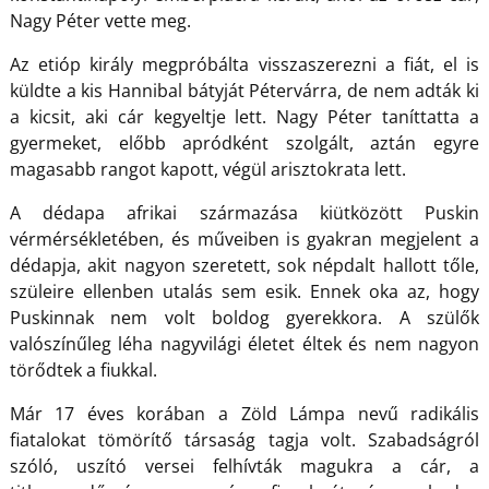
Nagy Péter vette meg.
Az etióp király megpróbálta visszaszerezni a fiát, el is
küldte a kis Hannibal bátyját Pétervárra, de nem adták ki
a kicsit, aki cár kegyeltje lett. Nagy Péter taníttatta a
gyermeket, előbb apródként szolgált, aztán egyre
magasabb rangot kapott, végül arisztokrata lett.
A dédapa afrikai származása kiütközött Puskin
vérmérsékletében, és műveiben is gyakran megjelent a
dédapja, akit nagyon szeretett, sok népdalt hallott tőle,
szüleire ellenben utalás sem esik. Ennek oka az, hogy
Puskinnak nem volt boldog gyerekkora. A szülők
valószínűleg léha nagyvilági életet éltek és nem nagyon
törődtek a fiukkal.
Már 17 éves korában a Zöld Lámpa nevű radikális
fiatalokat tömörítő társaság tagja volt. Szabadságról
szóló, uszító versei felhívták magukra a cár, a