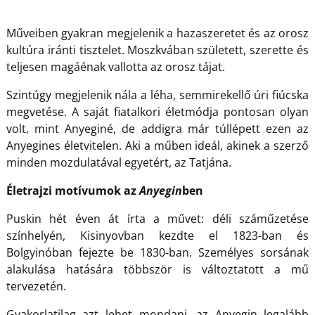
Műveiben gyakran megjelenik a hazaszeretet és az orosz
kultúra iránti tisztelet. Moszkvában született, szerette és
teljesen magáénak vallotta az orosz tájat.
Szintúgy megjelenik nála a léha, semmirekellő úri fiúcska
megvetése. A saját fiatalkori életmódja pontosan olyan
volt, mint Anyeginé, de addigra már túllépett ezen az
Anyegines életvitelen. Aki a műben ideál, akinek a szerző
minden mozdulatával egyetért, az Tatjána.
Életrajzi motívumok az
Anyegin
ben
Puskin hét éven át írta a művet: déli száműzetése
színhelyén, Kisinyovban kezdte el 1823-ban és
Bolgyinóban fejezte be 1830-ban. Személyes sorsának
alakulása hatására többször is változtatott a mű
tervezetén.
Gyakorlatilag azt lehet mondani, az Anyegin legalább