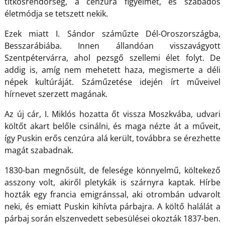
titkosrendőrség, a cenzúra figyelmét, és szabados
életmódja se tetszett nekik.
Ezek miatt I. Sándor száműzte Dél-Oroszországba,
Besszarábiába. Innen állandóan visszavágyott
Szentpétervárra, ahol pezsgő szellemi élet folyt. De
addig is, amíg nem mehetett haza, megismerte a déli
népek kultúráját. Száműzetése idején írt műveivel
hírnevet szerzett magának.
Az új cár, I. Miklós hozatta őt vissza Moszkvába, udvari
költőt akart belőle csinálni, és maga nézte át a műveit,
így Puskin erős cenzúra alá került, továbbra se érezhette
magát szabadnak.
1830-ban megnősült, de felesége könnyelmű, költekező
asszony volt, akiről pletykák is szárnyra kaptak. Hírbe
hozták egy francia emigránssal, aki otrombán udvarolt
neki, és emiatt Puskin kihívta párbajra. A költő halálát a
párbaj során elszenvedett sebesülései okozták 1837-ben.