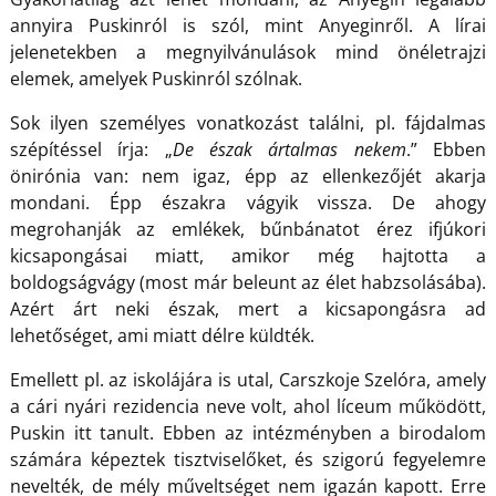
annyira Puskinról is szól, mint Anyeginről. A lírai
jelenetekben a megnyilvánulások mind önéletrajzi
elemek, amelyek Puskinról szólnak.
Sok ilyen személyes vonatkozást találni, pl. fájdalmas
szépítéssel írja: „
De észak ártalmas nekem
.” Ebben
önirónia van: nem igaz, épp az ellenkezőjét akarja
mondani. Épp északra vágyik vissza. De ahogy
megrohanják az emlékek, bűnbánatot érez ifjúkori
kicsapongásai miatt, amikor még hajtotta a
boldogságvágy (most már beleunt az élet habzsolásába).
Azért árt neki észak, mert a kicsapongásra ad
lehetőséget, ami miatt délre küldték.
Emellett pl. az iskolájára is utal, Carszkoje Szelóra, amely
a cári nyári rezidencia neve volt, ahol líceum működött,
Puskin itt tanult. Ebben az intézményben a birodalom
számára képeztek tisztviselőket, és szigorú fegyelemre
nevelték, de mély műveltséget nem igazán kapott. Erre