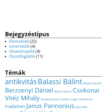
Bejegyzéstípus
Elemzések
(25)
Ismertetők
(4)
Olvasónaplók
(4)
Összefoglalók
(11)
Témák
antikvitás
Balassi Bálint
Balzac
barokk
Berzsenyi Dániel
Csokonai
Biblia
Csehov
Vitéz Mihály
Dosztojevszkij
Goethe
Gogol
Homérosz
Janus Pannonius
irodalom
Jókai Mór