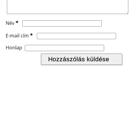
*
Név
*
E-mail cím
Honlap