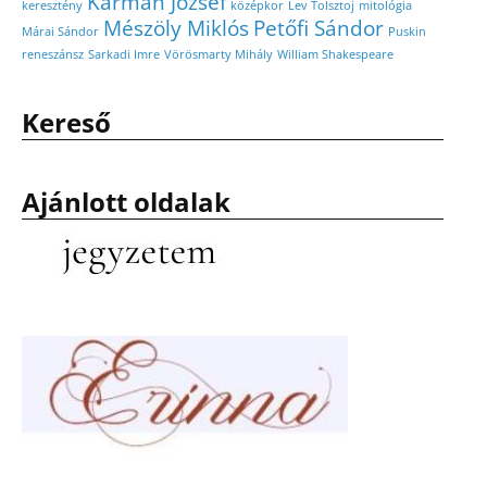
Kármán József
keresztény
középkor
Lev Tolsztoj
mitológia
Mészöly Miklós
Petőfi Sándor
Márai Sándor
Puskin
reneszánsz
Sarkadi Imre
Vörösmarty Mihály
William Shakespeare
Kereső
Ajánlott oldalak