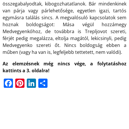
összegabalyodtak, kibogozhatatlanok. Bár mindenkinek
van párja vagy párlehetősége, egyetlen igazi, tartós
egymásra találás sincs. A megvalósuló kapcsolatok sem
hoznak boldogságot: Mása végül hozzámegy
Medvegyenkóhoz, de továbbra is Trepljovot szereti,
férjét pedig megalázza, eltolja magától, lekicsinyli, pedig
Medvegyenko szereti őt. Nincs boldogság ebben a
műben (vagy ha van is, legfeljebb tettetett, nem valódi).
Az elemzésnek még nincs vége, a folytatáshoz
kattints a 3. oldalra!
F
Pi
Li
O
a
nt
n
ss
c
er
k
z
e
e
e
a
b
st
dI
m