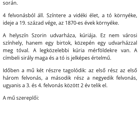
során.
4 felvonásból áll. Színtere a vidéki élet, a tó környéke,
ideje a 19. század vége, az 1870-es évek környéke.
A helyszín Szorin udvarháza, kúriája. Ez nem városi
színhely, hanem egy birtok, közepén egy udvarházzal
meg tóval. A legközelebbi kúria mérföldekre van. A
címbeli sirály maga és a tó is jelképes értelmű.
Időben a mű két részre tagolódik: az első rész az első
három felvonás, a második rész a negyedik felvonás,
ugyanis a 3. és 4. felvonás között 2 év telik el.
A mű szereplői: