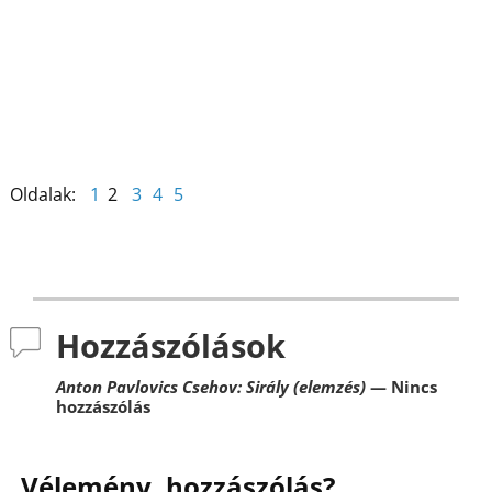
o
n
e
o
g
k
Oldalak:
1
2
3
4
5
Hozzászólások
Anton Pavlovics Csehov: Sirály (elemzés)
— Nincs
hozzászólás
Vélemény, hozzászólás?