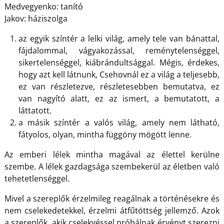
Medvegyenko: tanító
Jakov: háziszolga
az egyik színtér a lelki világ, amely tele van bánattal,
fájdalommal, vágyakozással, reménytelenséggel,
sikertelenséggel, kiábrándultsággal. Mégis, érdekes,
hogy azt kell látnunk, Csehovnál ez a világ a teljesebb,
ez van részletezve, részletesebben bemutatva, ez
van nagyító alatt, ez az ismert, a bemutatott, a
láttatott.
a másik színtér a valós világ, amely nem látható,
fátyolos, olyan, mintha függöny mögött lenne.
Az emberi lélek mintha magával az élettel kerülne
szembe. A lélek gazdagsága szembekerül az életben való
tehetetlenséggel.
Mivel a szereplők érzelmileg reagálnak a történésekre és
nem cselekedetekkel, érzelmi átfűtöttség jellemző. Azok
a szereplők, akik cselekvéssel próbálnak érvényt szerezni