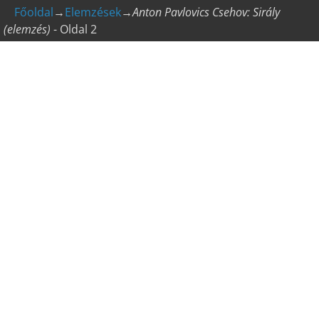
Főoldal
→
Elemzések
→
Anton Pavlovics Csehov: Sirály
(elemzés)
- Oldal 2