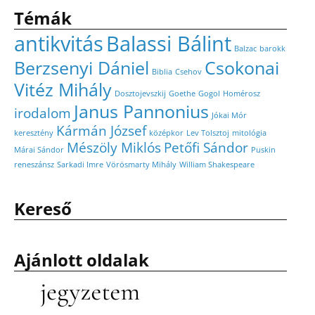
Témák
antikvitás
Balassi Bálint
Balzac
barokk
Berzsenyi Dániel
Csokonai
Biblia
Csehov
Vitéz Mihály
Dosztojevszkij
Goethe
Gogol
Homérosz
Janus Pannonius
irodalom
Jókai Mór
Kármán József
keresztény
középkor
Lev Tolsztoj
mitológia
Mészöly Miklós
Petőfi Sándor
Márai Sándor
Puskin
reneszánsz
Sarkadi Imre
Vörösmarty Mihály
William Shakespeare
Kereső
Ajánlott oldalak