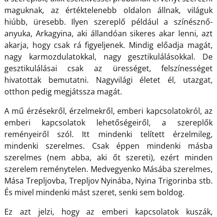
maguknak, az értéktelenebb oldalon állnak, világuk
hiúbb, üresebb. Ilyen szereplő például a színésznő-
anyuka, Arkagyina, aki állandóan sikeres akar lenni, azt
akarja, hogy csak rá figyeljenek. Mindig előadja magát,
nagy karmozdulatokkal, nagy gesztikulálásokkal. De
gesztikulálásai csak az ürességet, felszínességet
hivatottak bemutatni. Nagyvilági életet él, utazgat,
otthon pedig megjátssza magát.
A mű érzésekről, érzelmekről, emberi kapcsolatokról, az
emberi kapcsolatok lehetőségeiről, a szereplők
reményeiről szól. Itt mindenki telített érzelmileg,
mindenki szerelmes. Csak éppen mindenki másba
szerelmes (nem abba, aki őt szereti), ezért minden
szerelem reménytelen. Medvegyenko Másába szerelmes,
Mása Trepljovba, Trepljov Nyinába, Nyina Trigorinba stb.
És mivel mindenki mást szeret, senki sem boldog.
Ez azt jelzi, hogy az emberi kapcsolatok kuszák,