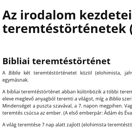
Az irodalom kezdetei
teremtéstörténetek (
Bibliai teremtéstörténet
A
Biblia
két teremtéstörténetet közöl (elohimista, ja
egymásnak.
A bibliai teremtéstörténet abban különbözik a többi tere
eleve meglevő anyagból teremti a világot, míg a
Biblia
szeri
Mindenséget a puszta szavával, a 7. napon megpihen. Vagyi
teremtés csúcsa az ember. (A első emberpár: Ádám és Éva
A világ teremtése 7 nap alatt zajlott (elohimista teremtést