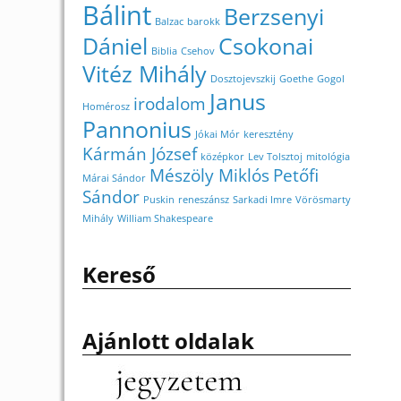
Bálint
Berzsenyi
Balzac
barokk
Dániel
Csokonai
Biblia
Csehov
Vitéz Mihály
Dosztojevszkij
Goethe
Gogol
Janus
irodalom
Homérosz
Pannonius
Jókai Mór
keresztény
Kármán József
középkor
Lev Tolsztoj
mitológia
Mészöly Miklós
Petőfi
Márai Sándor
Sándor
Puskin
reneszánsz
Sarkadi Imre
Vörösmarty
Mihály
William Shakespeare
Kereső
Ajánlott oldalak