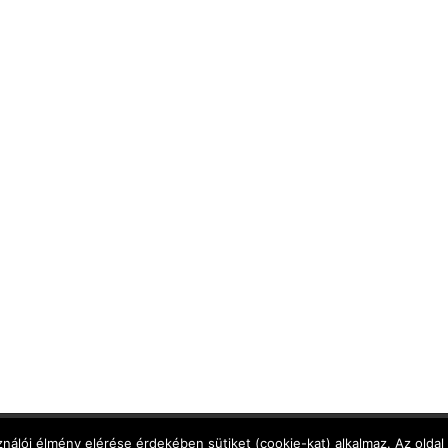
Adatkezelési Tájékoztató
,
Cookie Tájékoztató
,
Jog
nálói élmény elérése érdekében sütiket (cookie-kat) alkalmaz. Az oldal