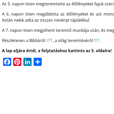
Az 5. napon Isten megteremtette az élőlényeket fajuk szer
A 6. napon Isten megáldotta az élőlényeket és azt mond
Aztán nekik adta az összes növényt táplálékul.
A 7. napon Isten megpihent teremtő munkája után, és meg
Részletesen a Bibliáról:
ITT
, a világ teremtéséről
ITT
.
A lap aljára értél, a folytatáshoz kattints az 5. oldalra!
F
Pi
Li
O
a
nt
n
ss
c
er
k
z
e
e
e
a
b
st
dI
m
o
n
e
o
g