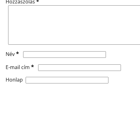
Hozzászólás
*
*
Név
*
E-mail cím
Honlap