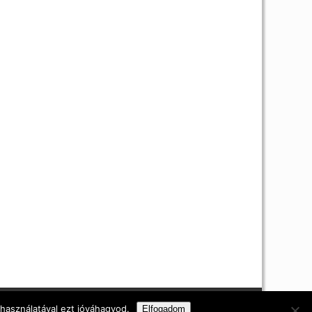
i nyilatkozat
 használatával ezt jóváhagyod.
Elfogadom