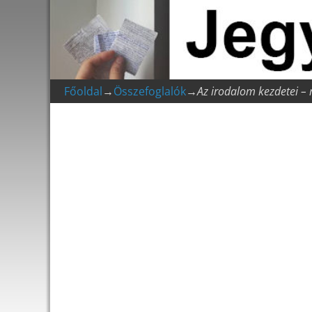
Főoldal
→
Összefoglalók
→
Az irodalom kezdetei – 