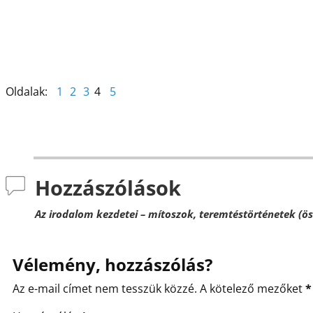
k
Oldalak:
1
2
3
4
5
Hozzászólások
Az irodalom kezdetei – mítoszok, teremtéstörténetek (ös
Vélemény, hozzászólás?
Az e-mail címet nem tesszük közzé.
A kötelező mezőket
*