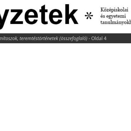
mítoszok, teremtéstörténetek (összefoglaló)
- Oldal 4