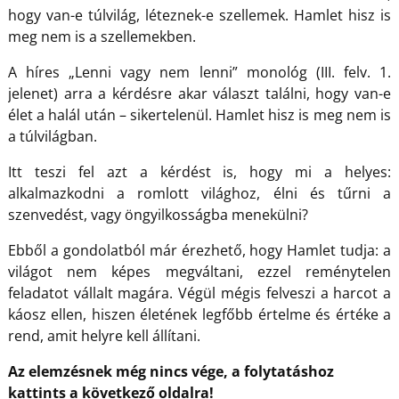
hogy van-e túlvilág, léteznek-e szellemek. Hamlet hisz is
meg nem is a szellemekben.
A híres „Lenni vagy nem lenni” monológ (III. felv. 1.
jelenet) arra a kérdésre akar választ találni, hogy van-e
élet a halál után – sikertelenül. Hamlet hisz is meg nem is
a túlvilágban.
Itt teszi fel azt a kérdést is, hogy mi a helyes:
alkalmazkodni a romlott világhoz, élni és tűrni a
szenvedést, vagy öngyilkosságba menekülni?
Ebből a gondolatból már érezhető, hogy Hamlet tudja: a
világot nem képes megváltani, ezzel reménytelen
feladatot vállalt magára. Végül mégis felveszi a harcot a
káosz ellen, hiszen életének legfőbb értelme és értéke a
rend, amit helyre kell állítani.
Az elemzésnek még nincs vége, a folytatáshoz
kattints a következő oldalra!