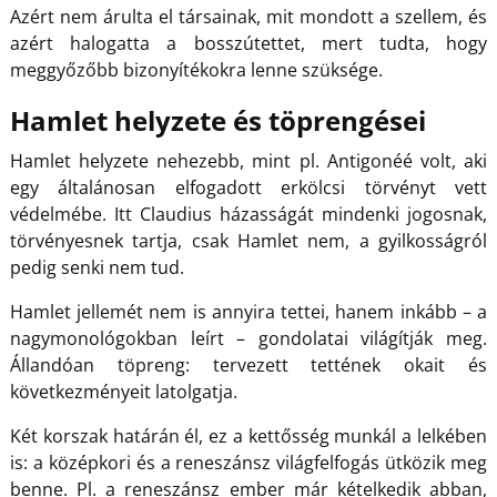
Azért nem árulta el társainak, mit mondott a szellem, és
azért halogatta a bosszútettet, mert tudta, hogy
meggyőzőbb bizonyítékokra lenne szüksége.
Hamlet helyzete és töprengései
Hamlet helyzete nehezebb, mint pl. Antigonéé volt, aki
egy általánosan elfogadott erkölcsi törvényt vett
védelmébe. Itt Claudius házasságát mindenki jogosnak,
törvényesnek tartja, csak Hamlet nem, a gyilkosságról
pedig senki nem tud.
Hamlet jellemét nem is annyira tettei, hanem inkább – a
nagymonológokban leírt – gondolatai világítják meg.
Állandóan töpreng: tervezett tettének okait és
következményeit latolgatja.
Két korszak határán él, ez a kettősség munkál a lelkében
is: a középkori és a reneszánsz világfelfogás ütközik meg
benne. Pl. a reneszánsz ember már kételkedik abban,