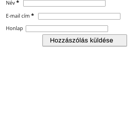
*
Név
*
E-mail cím
Honlap