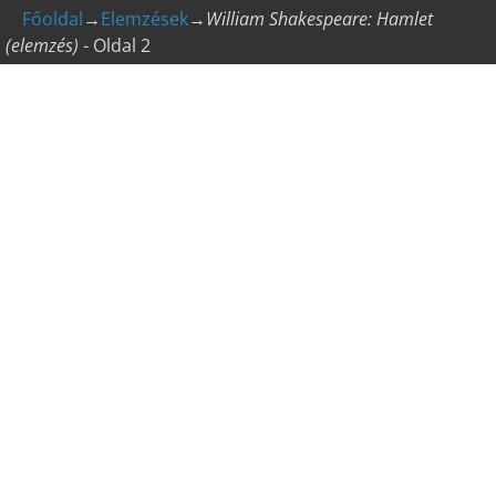
Főoldal
→
Elemzések
→
William Shakespeare: Hamlet
(elemzés)
- Oldal 2