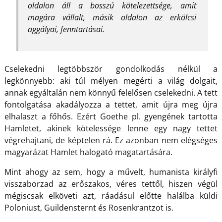
oldalon áll a bosszú kötelezettsége, amit
magára vállalt, másik oldalon az erkölcsi
aggályai, fenntartásai.
Cselekedni legtöbbször gondolkodás nélkül a
legkönnyebb: aki túl mélyen megérti a világ dolgait,
annak egyáltalán nem könnyű felelősen cselekedni. A tett
fontolgatása akadályozza a tettet, amit újra meg újra
elhalaszt a főhős. Ezért Goethe pl. gyengének tartotta
Hamletet, akinek kötelessége lenne egy nagy tettet
végrehajtani, de képtelen rá. Ez azonban nem elégséges
magyarázat Hamlet halogató magatartására.
Mint ahogy az sem, hogy a művelt, humanista királyfi
visszaborzad az erőszakos, véres tettől, hiszen végül
mégiscsak elköveti azt, ráadásul előtte halálba küldi
Poloniust, Guildensternt és Rosenkrantzot is.