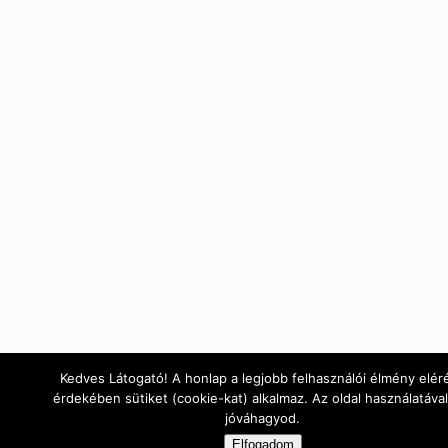
Kedves Látogató! A honlap a legjobb felhasználói élmény elér
érdekében sütiket (cookie-kat) alkalmaz. Az oldal használatával
jóváhagyod.
Elfogadom