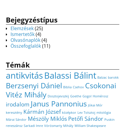
Bejegyzéstípus
Elemzések
(25)
Ismertetők
(4)
Olvasónaplók
(4)
Összefoglalók
(11)
Témák
antikvitás
Balassi Bálint
Balzac
barokk
Berzsenyi Dániel
Csokonai
Biblia
Csehov
Vitéz Mihály
Dosztojevszkij
Goethe
Gogol
Homérosz
Janus Pannonius
irodalom
Jókai Mór
Kármán József
keresztény
középkor
Lev Tolsztoj
mitológia
Mészöly Miklós
Petőfi Sándor
Márai Sándor
Puskin
reneszánsz
Sarkadi Imre
Vörösmarty Mihály
William Shakespeare