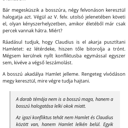
Bár megesküszik a bosszúra, négy felvonáson keresztül
halogatja azt. Végül az V. felv. utolsó jelenetében követi
el, olyan kényszerhelyzetben, amikor életéből már csak
percek vannak hátra. Miért?
Ráadásul tudjuk, hogy Claudius is el akarja pusztítani
Hamletet: ez létérdeke, hiszen tőle bitorolja a trónt.
Mégsem kerülnek nyílt konfliktusba egymással egyszer
sem, kivéve a végső leszámolást.
A bosszú akadálya Hamlet jelleme. Rengeteg vívódáson
megy keresztül, mire végre tudja hajtani.
A darab témája nem is a bosszú maga, hanem a
bosszú halogatása lelki okok miatt.
Az igazi konfliktus tehát nem Hamlet és Claudius
között van, hanem Hamlet lelkén belül. Egyik