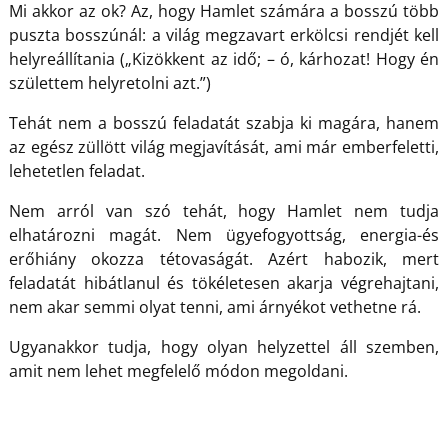
Mi akkor az ok? Az, hogy Hamlet számára a bosszú több
puszta bosszúnál: a világ megzavart erkölcsi rendjét kell
helyreállítania („Kizökkent az idő; – ó, kárhozat! Hogy én
születtem helyretolni azt.”)
Tehát nem a bosszú feladatát szabja ki magára, hanem
az egész züllött világ megjavítását, ami már emberfeletti,
lehetetlen feladat.
Nem arról van szó tehát, hogy Hamlet nem tudja
elhatározni magát. Nem ügyefogyottság, energia-és
erőhiány okozza tétovaságát. Azért habozik, mert
feladatát hibátlanul és tökéletesen akarja végrehajtani,
nem akar semmi olyat tenni, ami árnyékot vethetne rá.
Ugyanakkor tudja, hogy olyan helyzettel áll szemben,
amit nem lehet megfelelő módon megoldani.