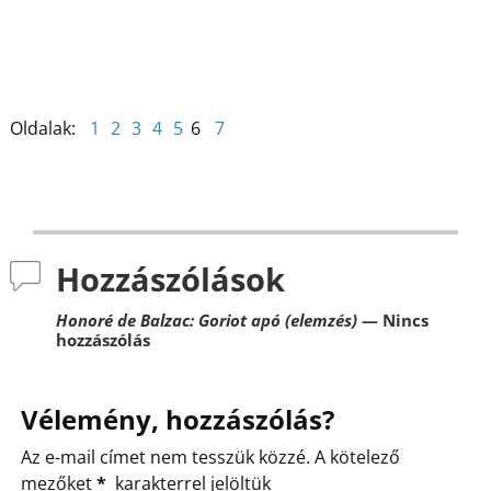
k
Oldalak:
1
2
3
4
5
6
7
Hozzászólások
Honoré de Balzac: Goriot apó (elemzés)
— Nincs
hozzászólás
Vélemény, hozzászólás?
Az e-mail címet nem tesszük közzé.
A kötelező
mezőket
*
karakterrel jelöltük