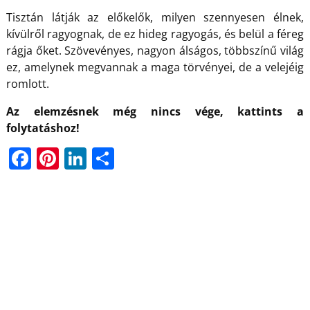
Tisztán látják az előkelők, milyen szennyesen élnek,
kívülről ragyognak, de ez hideg ragyogás, és belül a féreg
rágja őket. Szövevényes, nagyon álságos, többszínű világ
ez, amelynek megvannak a maga törvényei, de a velejéig
romlott.
Az elemzésnek még nincs vége, kattints a
folytatáshoz!
F
Pi
Li
O
a
nt
n
ss
c
er
k
z
e
e
e
a
b
st
dI
m
o
n
e
o
g