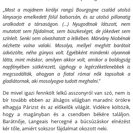
„
Most a majdnem királyi rangú Bourgogne család utolsó
lánysarja emelkedett fölül balsorsán, és az utolsó pillanatig
uralkodott a társaságon. (…) Nyugodtnak látszott, nem
mutatott sem fájdalmat, sem büszkeséget, de jókedvet sem
színlelt. Senki sem olvashatott a lelkében. Márvány Niobénak
nézhette volna valaki. Mosolya, mellyel meghitt barátait
üdvözölte, néha gúnyos volt. Egyébként mindenki olyannak
látta, mint máskor, amilyen akkor volt, amikor a boldogság
napfényében sütkérezett, úgyhogy a legérzéketlenebbek is
megcsodálták, ahogyan a fiatal római nők tapsoltak a
gladiátornak, aki mosolyogva tudott meghalni
.”
De mivel igazi fennkölt lelkű asszonyról van szó, nem is
bír tovább ebben az álságos világban maradni: örökre
elhagyja Párizst és az előkelők világát. Vidékre költözik,
hogy a magányban és a csendben békére találjon.
Barátnője, Langeais hercegné a búcsúzáskor elnézést
kér tőle, amiért sokszor fájdalmat okozott neki.