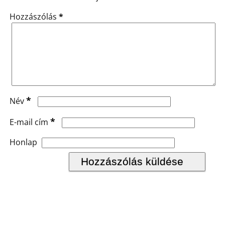
Hozzászólás
*
*
Név
*
E-mail cím
Honlap