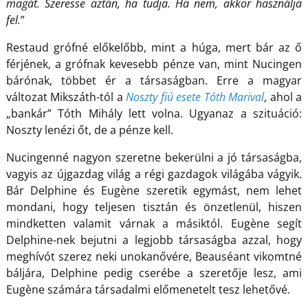
magát. Szeresse aztán, ha tudja. Ha nem, akkor használja
fel.
”
Restaud grófné előkelőbb, mint a húga, mert bár az ő
férjének, a grófnak kevesebb pénze van, mint Nucingen
bárónak, többet ér a társaságban. Erre a magyar
változat Mikszáth-tól a
Noszty fiú esete Tóth Marival
, ahol a
„bankár” Tóth Mihály lett volna. Ugyanaz a szituáció:
Noszty lenézi őt, de a pénze kell.
Nucingenné nagyon szeretne bekerülni a jó társaságba,
vagyis az újgazdag világ a régi gazdagok világába vágyik.
Bár Delphine és Eugène szeretik egymást, nem lehet
mondani, hogy teljesen tisztán és önzetlenül, hiszen
mindketten valamit várnak a másiktól. Eugène segít
Delphine-nek bejutni a legjobb társaságba azzal, hogy
meghívót szerez neki unokanővére, Beauséant vikomtné
báljára, Delphine pedig cserébe a szeretője lesz, ami
Eugène számára társadalmi előmenetelt tesz lehetővé.