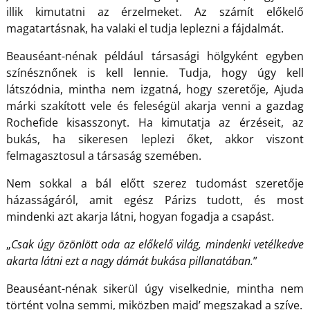
illik kimutatni az érzelmeket. Az számít előkelő
magatartásnak, ha valaki el tudja leplezni a fájdalmát.
Beauséant-nénak például társasági hölgyként egyben
színésznőnek is kell lennie. Tudja, hogy úgy kell
látszódnia, mintha nem izgatná, hogy szeretője, Ajuda
márki szakított vele és feleségül akarja venni a gazdag
Rochefide kisasszonyt. Ha kimutatja az érzéseit, az
bukás, ha sikeresen leplezi őket, akkor viszont
felmagasztosul a társaság szemében.
Nem sokkal a bál előtt szerez tudomást szeretője
házasságáról, amit egész Párizs tudott, és most
mindenki azt akarja látni, hogyan fogadja a csapást.
„
Csak úgy özönlött oda az előkelő világ, mindenki vetélkedve
akarta látni ezt a nagy dámát bukása pillanatában.
”
Beauséant-nénak sikerül úgy viselkednie, mintha nem
történt volna semmi, miközben majd’ megszakad a szíve.