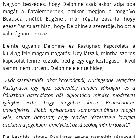
Nagyon beszédes, hogy Delphine csak akkor adja oda
magát a fiatalembernek, amikor megjön a meghívó
Beauséant-nétól. Eugène-t már régóta zavarta, hogy
egész Párizs azt hiszi, hogy Delphine a szeretője, holott a
valóságban nem az.
Eleinte ugyanis Delphine és Rastignac kapcsolata a
külvilág felé magamutogatás. Úgy látszik, mintha szoros
kapcsolat lenne köztük, pedig egy-egy kézfogáson kívül
semmi nem történt. Delphine eleinte hideg.
„
Akár szerelemből, akár kacérságból, Nucingenné végigvitte
Rastignacot egy igazi szenvedély minden válságán, és a
Párizsban használatos női diplomácia minden módszerét
igénybe vette, hogy magához kösse Beauséant-né
unokafivérét. Előbb nyilvánosan kompromittáltatta magát
vele, azután habozott, hogy tényleg részesítse-e lovagját
azokban a jogokban, amelyeket az látszólag már birtokolt.
”
De később, ahogy Rastignac egyre nagyobb társasági