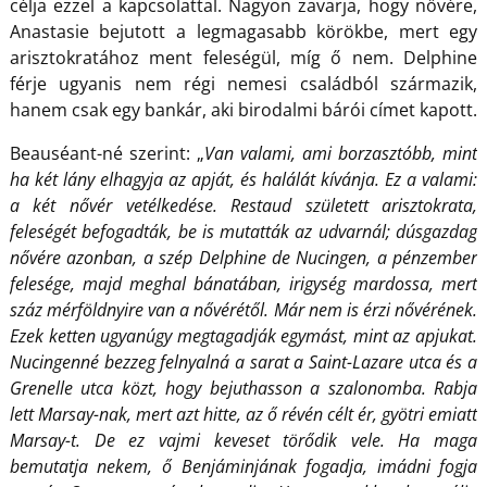
célja ezzel a kapcsolattal. Nagyon zavarja, hogy nővére,
Anastasie bejutott a legmagasabb körökbe, mert egy
arisztokratához ment feleségül, míg ő nem. Delphine
férje ugyanis nem régi nemesi családból származik,
hanem csak egy bankár, aki birodalmi bárói címet kapott.
Beauséant-né szerint: „
Van valami, ami borzasztóbb, mint
ha két lány elhagyja az apját, és halálát kívánja. Ez a valami:
a két nővér vetélkedése. Restaud született arisztokrata,
feleségét befogadták, be is mutatták az udvarnál; dúsgazdag
nővére azonban, a szép Delphine de Nucingen, a pénzember
felesége, majd meghal bánatában, irigység mardossa, mert
száz mérföldnyire van a nővérétől. Már nem is érzi nővérének.
Ezek ketten ugyanúgy megtagadják egymást, mint az apjukat.
Nucingenné bezzeg felnyalná a sarat a Saint-Lazare utca és a
Grenelle utca közt, hogy bejuthasson a szalonomba. Rabja
lett Marsay-nak, mert azt hitte, az ő révén célt ér, gyötri emiatt
Marsay-t. De ez vajmi keveset törődik vele. Ha maga
bemutatja nekem, ő Benjáminjának fogadja, imádni fogja