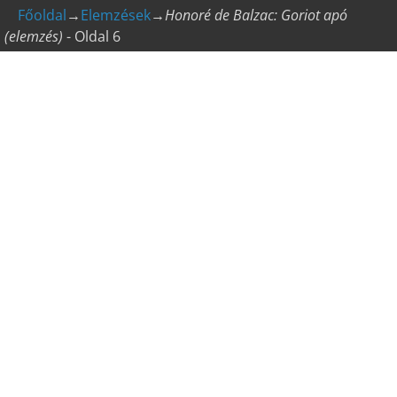
Főoldal
→
Elemzések
→
Honoré de Balzac: Goriot apó
(elemzés)
- Oldal 6