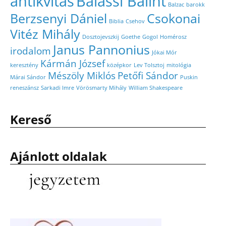
antikvitás
Balassi Bálint
Balzac
barokk
Berzsenyi Dániel
Csokonai
Biblia
Csehov
Vitéz Mihály
Dosztojevszkij
Goethe
Gogol
Homérosz
Janus Pannonius
irodalom
Jókai Mór
Kármán József
keresztény
középkor
Lev Tolsztoj
mitológia
Mészöly Miklós
Petőfi Sándor
Márai Sándor
Puskin
reneszánsz
Sarkadi Imre
Vörösmarty Mihály
William Shakespeare
Kereső
Ajánlott oldalak