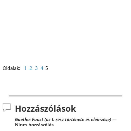
b
st
dI
m
o
n
e
o
g
k
Oldalak:
1
2
3
4
5
Hozzászólások
Goethe: Faust (az I. rész története és elemzése)
—
Nincs hozzászólás