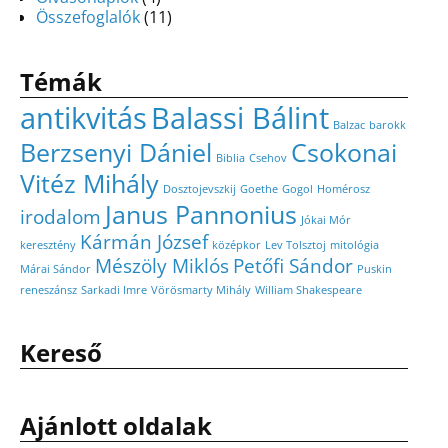
Összefoglalók
(11)
Témák
antikvitás
Balassi Bálint
Balzac
barokk
Berzsenyi Dániel
Csokonai
Biblia
Csehov
Vitéz Mihály
Dosztojevszkij
Goethe
Gogol
Homérosz
Janus Pannonius
irodalom
Jókai Mór
Kármán József
keresztény
középkor
Lev Tolsztoj
mitológia
Mészöly Miklós
Petőfi Sándor
Márai Sándor
Puskin
reneszánsz
Sarkadi Imre
Vörösmarty Mihály
William Shakespeare
Kereső
Ajánlott oldalak