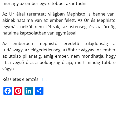
mert így az ember egyre többet akar tudni.
Az Úr által teremtett világban Mephisto is benne van,
akinek hatalma van az ember felett. Az Úr és Mephisto
egymás nélkül nem létezik, az istenség és az ördög
hatalma kapcsolatban van egymással.
Az emberben mephistói eredetű tulajdonság a
tudásvágy, az elégedetlenség, a többre vágyás. Az ember
az utolsó pillanatig, amíg ember, nem mondhatja, hogy
itt a végső óra, a boldogság órája, mert mindig többre
vágyik.
Részletes elemzés:
ITT
.
F
Pi
Li
O
a
nt
n
ss
c
er
k
z
e
e
e
a