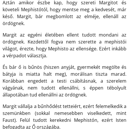
Aztán amikor észbe kap, hogy szereti Margitot és
követeli Mephistótól, hogy mentse meg a kedvesét, már
késő. Margit, bár megbomlott az elméje, ellenáll az
ördögnek.
Margit az egyéni életében ellent tudott mondani az
ördögnek. Kezdettől fogva nem szerette a mephistói
világot, érezte, hogy Mephisto az ellensége. Ezért inkább
a vérpadot választja.
És bár ő is bűnös (hiszen anyját, gyermekét megölte és
bátyja is miatta halt meg), morálisan tiszta marad.
Korábban engedett a testi csábításnak, a szerelem
vágyának, nem tudott ellenállni, s éppen tébolyult
állapotában tud ellenállni az ördögnek.
Margit vállalja a bűnhődést tetteiért, ezért felemelkedik a
szemünkben (sokkal nemesebben viselkedett, mint
Faust). Felül tudott kerekedni Mephistón, ezért Isten
befogadta az Ő országába.