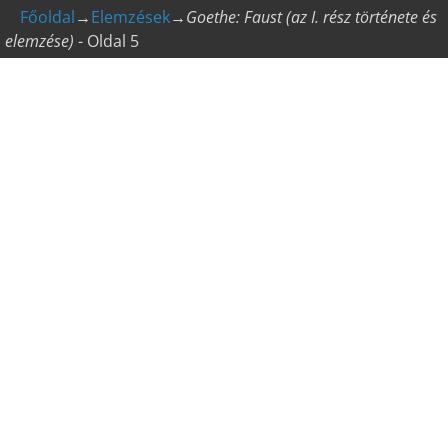
Főoldal
→
Elemzések
→
Goethe: Faust (az I. rész története és
elemzése)
- Oldal 5