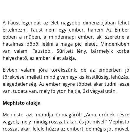
A Faust-legendát az élet nagyobb dimenziójában lehet
értelmezni. Faust nem egy ember, hanem Az Ember
ebben a műben, a mindennapi ember, aki szeretné a
hatalmas időből leélni a maga pici életét. Mindenkiben
van valami Faustból. Sűrített lény, bármelyik korba
helyezhető, az emberi élet alakja.
Elvben valami jóra törekszünk, de az emberben jó
törekvései mellett mindig van egy kis kisstílűség, lehúzás,
elégedetlenség. Az ember egyre többet akar tudni, esze
van, tudata van, mely folyton hajtja, űzi vágyai után.
Mephisto alakja
Mephisto azt mondja önmagáról: „Ama erőnek része
vagyok, mely mindig rosszat akar, és jót mível.” Mephisto
rosszat akar, lefelé húzza az embert, de mégis jót művel,