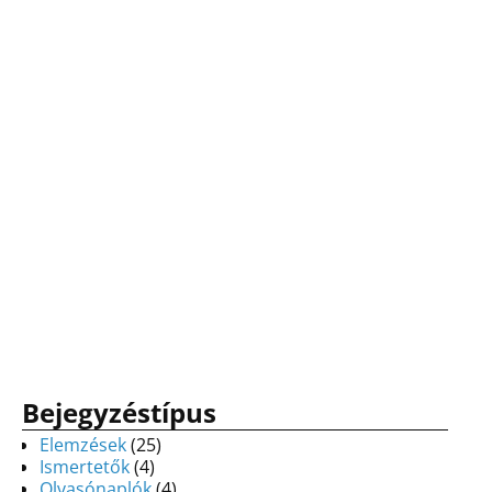
Bejegyzéstípus
Elemzések
(25)
Ismertetők
(4)
Olvasónaplók
(4)