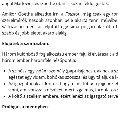
angol Marlowe), és Goethe után is sokan feldolgozták.
Amikor Goethe elkezdte írni a
Faust
ot, még csak egy rom
szerelméről. Később azonban bele akarta tenni művébe az
változáson ment át: eljutott egy sima polgári alaktól a 
szebb és jobb életet akaró alakig.
Előjáték a színházban:
Három különböző foglalkozású ember fejti ki elvárásait a 
három ember háromféle nézőpontja:
A színész egy vidám személy (paprikajancsi), akinek a s
egészet egy vidám, bohókás szósszal és úgy tálaljuk a 
Az igazgatónak az fontos, hogy minél többen jöjjenek el
vinni, ami vonzza a nézőket, mert izgalmas, fordulatos 
A költő a szellem embere, ezért lenézi az igazgató tervét
Prológus a mennyben
: