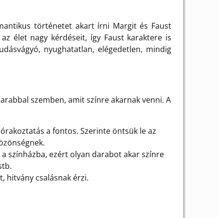
antikus történetet akart írni Margit és Faust
 élet nagy kérdéseit, így Faust karaktere is
tudásvágyó, nyughatatlan, elégedetlen, mindig
darabbal szemben, amit színre akarnak venni. A
zórakoztatás a fontos. Szerinte öntsük le az
közönségnek.
 a színházba, ezért olyan darabot akar színre
stb.
, hitvány csalásnak érzi.