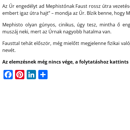
Az Úr engedélyt ad Mephistónak Faust rossz útra vezetésér
embert igaz útra hajt” – mondja az Úr. Bízik benne, hogy Me
Mephisto olyan gúnyos, cinikus, úgy tesz, mintha ő en
muszáj neki, mert az Úrnak nagyobb hatalma van.
Fausttal tehát először, még mielőtt megjelenne fizikai val
nevét.
Az elemzésnek még nincs vége, a folytatáshoz kattints 
F
Pi
Li
O
a
nt
n
ss
c
er
k
z
e
e
e
a
b
st
dI
m
o
n
e