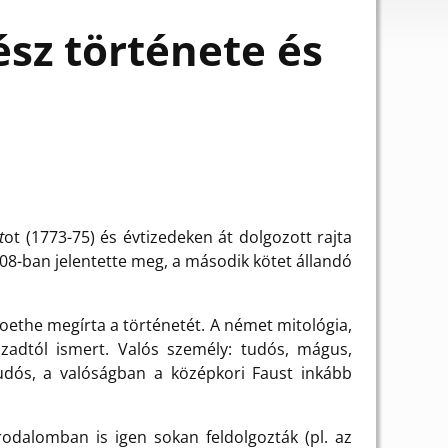
rész története és
t
ot (1773-75) és évtizedeken át dolgozott rajta
08-ban jelentette meg, a második kötet állandó
Goethe megírta a történetét. A német mitológia,
ázadtól ismert. Valós személy: tudós, mágus,
udós, a valóságban a középkori Faust inkább
odalomban is igen sokan feldolgozták (pl. az