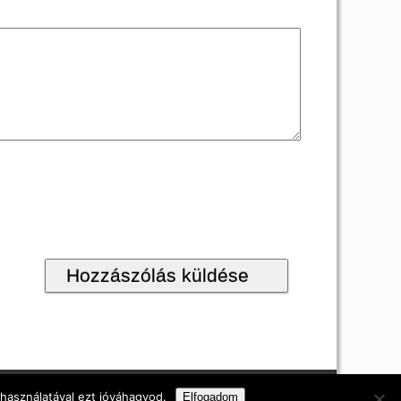
i nyilatkozat
 használatával ezt jóváhagyod.
Elfogadom