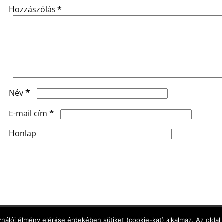
Hozzászólás
*
*
Név
*
E-mail cím
Honlap
Adatkezelési Tájékoztató
,
Cookie Tájékoztató
,
Jog
nálói élmény elérése érdekében sütiket (cookie-kat) alkalmaz. Az oldal