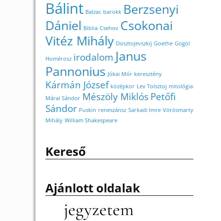
Bálint
Berzsenyi
Balzac
barokk
Dániel
Csokonai
Biblia
Csehov
Vitéz Mihály
Dosztojevszkij
Goethe
Gogol
Janus
irodalom
Homérosz
Pannonius
Jókai Mór
keresztény
Kármán József
középkor
Lev Tolsztoj
mitológia
Mészöly Miklós
Petőfi
Márai Sándor
Sándor
Puskin
reneszánsz
Sarkadi Imre
Vörösmarty
Mihály
William Shakespeare
Kereső
Ajánlott oldalak