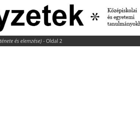
rténete és elemzése)
- Oldal 2