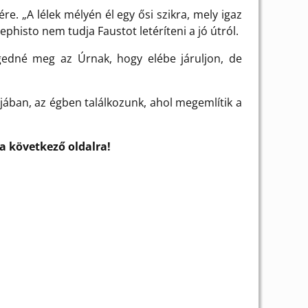
e. „A lélek mélyén él egy ősi szikra, mely igaz
phisto nem tudja Faustot letéríteni a jó útról.
gedné meg az Úrnak, hogy elébe járuljon, de
ójában, az égben találkozunk, ahol megemlítik a
a következő oldalra!