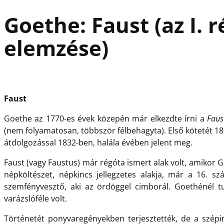
Goethe: Faust (az I. 
elemzése)
Faust
Goethe az 1770-es évek közepén már elkezdte írni a
Faus
(nem folyamatosan, többször félbehagyta). Első kötetét 18
átdolgozással 1832-ben, halála évében jelent meg.
Faust (vagy Faustus) már régóta ismert alak volt, amikor 
népköltészet, népkincs jellegzetes alakja, már a 16. sz
szemfényvesztő, aki az ördöggel cimborál. Goethénél t
varázslóféle volt.
Történetét ponyvaregényekben terjesztették, de a szépir