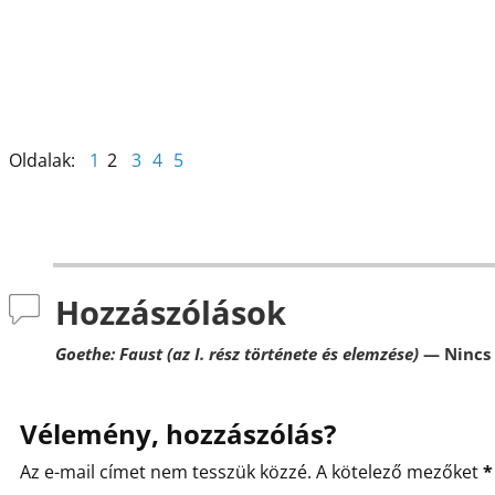
o
g
k
Oldalak:
1
2
3
4
5
Hozzászólások
Goethe: Faust (az I. rész története és elemzése)
— Nincs 
Vélemény, hozzászólás?
Az e-mail címet nem tesszük közzé.
A kötelező mezőket
*