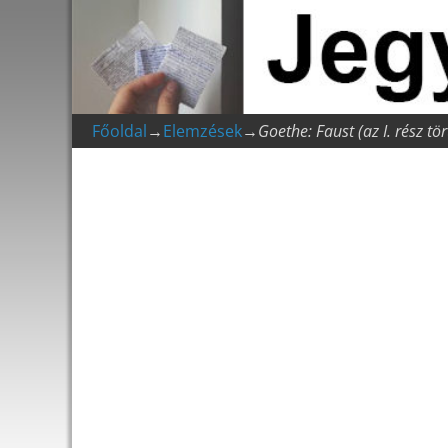
Főoldal
→
Elemzések
→
Goethe: Faust (az I. rész tö