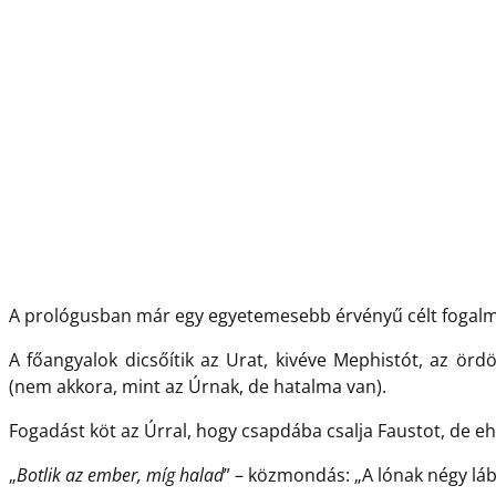
A prológusban már egy egyetemesebb érvényű célt fogal
A főangyalok dicsőítik az Urat, kivéve Mephistót, az örd
(nem akkora, mint az Úrnak, de hatalma van).
Fogadást köt az Úrral, hogy csapdába csalja Faustot, de eh
„
Botlik az ember, míg halad
” – közmondás: „A lónak négy láb