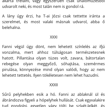
akarta tréfálni, vagy egyszerűen csak unaloműzésből
udvarolt neki, és most talán nem is gondol rá.
A lány úgy érzi, ha T-ai Józsi csak tettette iránta a
szerelmet, és most valaki másnak udvarol, abba ő
belehalna.
XXXI
Fanni végül úgy dönt, nem lehetett színlelés az ifjú
vonzalma, mert ahhoz túlságosan természetesnek
hatott. Pillantása olyan tüzes volt, zavara, bátortalan
rebegése olyan meggyőző, sóhajtása, szemérmes
pirulása, könnyezése mind olyan valódi, hogy az nem
lehetett tettetés. Ilyen tökéletesen nem lehet hazudni.
XXXII
Sűrű pelyhekben esik a hó. Fanni az ablaknál ül és
ábrándozva figyeli a hópelyhek hullását. Csak egyvalakire
tud gondolni, egyetlen vágy tölti be szívét-lelkét, és