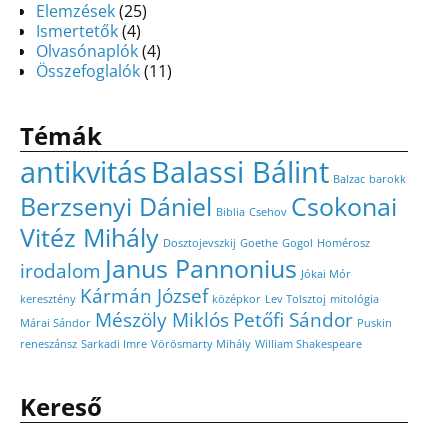
Elemzések
(25)
Ismertetők
(4)
Olvasónaplók
(4)
Összefoglalók
(11)
Témák
antikvitás
Balassi Bálint
Balzac
barokk
Berzsenyi Dániel
Csokonai
Biblia
Csehov
Vitéz Mihály
Dosztojevszkij
Goethe
Gogol
Homérosz
Janus Pannonius
irodalom
Jókai Mór
Kármán József
keresztény
középkor
Lev Tolsztoj
mitológia
Mészöly Miklós
Petőfi Sándor
Márai Sándor
Puskin
reneszánsz
Sarkadi Imre
Vörösmarty Mihály
William Shakespeare
Kereső