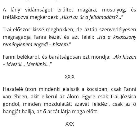
A lány vidámságot erőltet magára, mosolyog, és
tréfálkozva megkérdezi: „
Hiszi az úr a feltámadást?…
”
T-ai először kissé meghökken, de aztán szenvedélyesen
megragadja Fanni kezét és azt feleli: „
Ha a kisasszony
reménylenem engedi – hiszem
.”
Fanni belékarol, és barátságosan ezt mondja: „
Aki hiszen
– idvezül… Menjünk!…
”
XXIX
Hazafelé úton mindenki elalszik a kocsiban, csak Fanni
van ébren, akit elkerül az álom. Egyre csak T-ai Józsira
gondol, minden mozdulatát, szavát felidézi, csak az ő
hangját hallja, az ő arcát látja maga előtt.
XXX