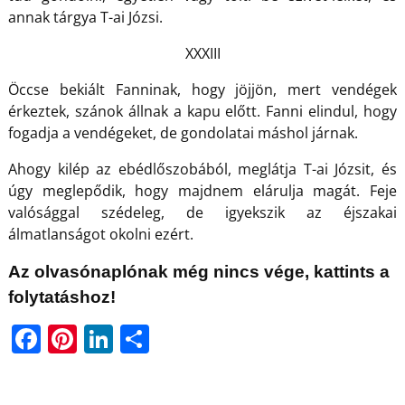
annak tárgya T-ai Józsi.
XXXIII
Öccse bekiált Fanninak, hogy jöjjön, mert vendégek
érkeztek, szánok állnak a kapu előtt. Fanni elindul, hogy
fogadja a vendégeket, de gondolatai máshol járnak.
Ahogy kilép az ebédlőszobából, meglátja T-ai Józsit, és
úgy meglepődik, hogy majdnem elárulja magát. Feje
valósággal szédeleg, de igyekszik az éjszakai
álmatlanságot okolni ezért.
Az olvasónaplónak még nincs vége, kattints a
folytatáshoz!
F
Pi
Li
O
a
nt
n
ss
c
er
k
z