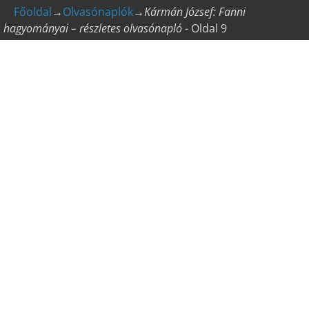
Főoldal
→
Olvasónaplók
→
Kármán József: Fanni
hagyományai – részletes olvasónapló
- Oldal 9