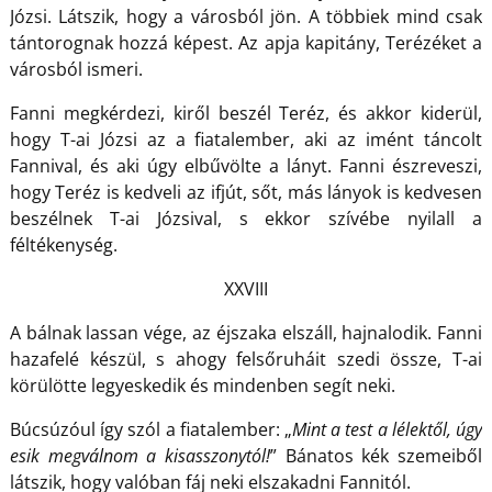
Józsi. Látszik, hogy a városból jön. A többiek mind csak
tántorognak hozzá képest. Az apja kapitány, Terézéket a
városból ismeri.
Fanni megkérdezi, kiről beszél Teréz, és akkor kiderül,
hogy T-ai Józsi az a fiatalember, aki az imént táncolt
Fannival, és aki úgy elbűvölte a lányt. Fanni észreveszi,
hogy Teréz is kedveli az ifjút, sőt, más lányok is kedvesen
beszélnek T-ai Józsival, s ekkor szívébe nyilall a
féltékenység.
XXVIII
A bálnak lassan vége, az éjszaka elszáll, hajnalodik. Fanni
hazafelé készül, s ahogy felsőruháit szedi össze, T-ai
körülötte legyeskedik és mindenben segít neki.
Búcsúzóul így szól a fiatalember: „
Mint a test a lélektől, úgy
esik megválnom a kisasszonytól!
” Bánatos kék szemeiből
látszik, hogy valóban fáj neki elszakadni Fannitól.