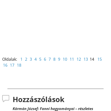
b
st
dI
m
o
n
e
o
g
k
Oldalak:
1
2
3
4
5
6
7
8
9
10
11
12
13
14
15
16
17
18
Hozzászólások
Kármán József: Fanni hagyományai – részletes