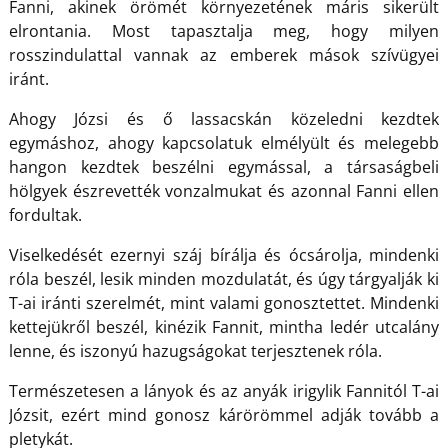
Fanni, akinek örömét környezetének máris sikerült
elrontania. Most tapasztalja meg, hogy milyen
rosszindulattal vannak az emberek mások szívügyei
iránt.
Ahogy Józsi és ő lassacskán közeledni kezdtek
egymáshoz, ahogy kapcsolatuk elmélyült és melegebb
hangon kezdtek beszélni egymással, a társaságbeli
hölgyek észrevették vonzalmukat és azonnal Fanni ellen
fordultak.
Viselkedését ezernyi száj bírálja és ócsárolja, mindenki
róla beszél, lesik minden mozdulatát, és úgy tárgyalják ki
T-ai iránti szerelmét, mint valami gonosztettet. Mindenki
kettejükről beszél, kinézik Fannit, mintha ledér utcalány
lenne, és iszonyú hazugságokat terjesztenek róla.
Természetesen a lányok és az anyák irigylik Fannitól T-ai
Józsit, ezért mind gonosz kárörömmel adják tovább a
pletykát.