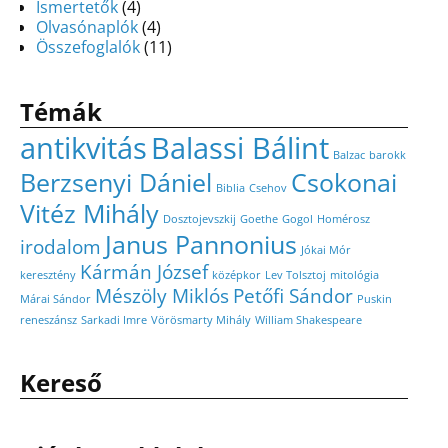
Ismertetők
(4)
Olvasónaplók
(4)
Összefoglalók
(11)
Témák
antikvitás
Balassi Bálint
Balzac
barokk
Berzsenyi Dániel
Csokonai
Biblia
Csehov
Vitéz Mihály
Dosztojevszkij
Goethe
Gogol
Homérosz
Janus Pannonius
irodalom
Jókai Mór
Kármán József
keresztény
középkor
Lev Tolsztoj
mitológia
Mészöly Miklós
Petőfi Sándor
Márai Sándor
Puskin
reneszánsz
Sarkadi Imre
Vörösmarty Mihály
William Shakespeare
Kereső