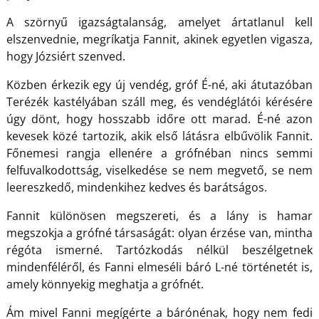
A szörnyű igazságtalanság, amelyet ártatlanul kell
elszenvednie, megríkatja Fannit, akinek egyetlen vigasza,
hogy Józsiért szenved.
Közben érkezik egy új vendég, gróf É-né, aki átutazóban
Terézék kastélyában száll meg, és vendéglátói kérésére
úgy dönt, hogy hosszabb időre ott marad. É-né azon
kevesek közé tartozik, akik első látásra elbűvölik Fannit.
Főnemesi rangja ellenére a grófnéban nincs semmi
felfuvalkodottság, viselkedése se nem megvető, se nem
leereszkedő, mindenkihez kedves és barátságos.
Fannit különösen megszereti, és a lány is hamar
megszokja a grófné társaságát: olyan érzése van, mintha
régóta ismerné. Tartózkodás nélkül beszélgetnek
mindenféléről, és Fanni elmeséli báró L-né történetét is,
amely könnyekig meghatja a grófnét.
Ám mivel Fanni megígérte a bárónénak, hogy nem fedi