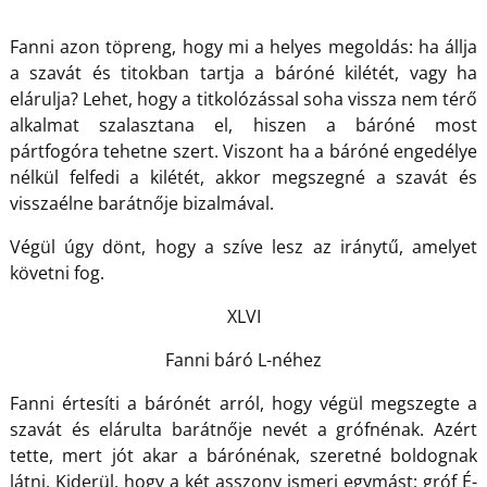
Fanni azon töpreng, hogy mi a helyes megoldás: ha állja
a szavát és titokban tartja a báróné kilétét, vagy ha
elárulja? Lehet, hogy a titkolózással soha vissza nem térő
alkalmat szalasztana el, hiszen a báróné most
pártfogóra tehetne szert. Viszont ha a báróné engedélye
nélkül felfedi a kilétét, akkor megszegné a szavát és
visszaélne barátnője bizalmával.
Végül úgy dönt, hogy a szíve lesz az iránytű, amelyet
követni fog.
XLVI
Fanni báró L-néhez
Fanni értesíti a bárónét arról, hogy végül megszegte a
szavát és elárulta barátnője nevét a grófnénak. Azért
tette, mert jót akar a bárónénak, szeretné boldognak
látni. Kiderül, hogy a két asszony ismeri egymást: gróf É-