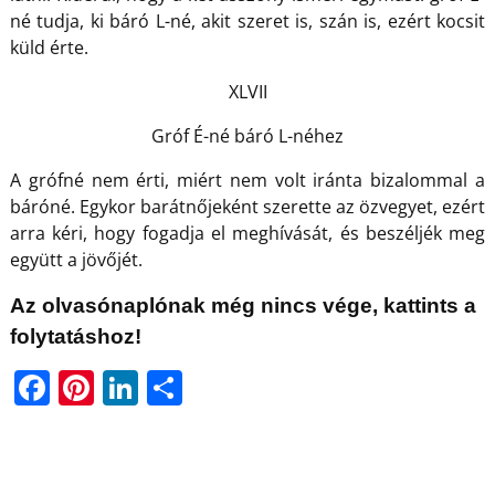
né tudja, ki báró L-né, akit szeret is, szán is, ezért kocsit
küld érte.
XLVII
Gróf É-né báró L-néhez
A grófné nem érti, miért nem volt iránta bizalommal a
báróné. Egykor barátnőjeként szerette az özvegyet, ezért
arra kéri, hogy fogadja el meghívását, és beszéljék meg
együtt a jövőjét.
Az olvasónaplónak még nincs vége, kattints a
folytatáshoz!
F
Pi
Li
O
a
nt
n
ss
c
er
k
z
e
e
e
a