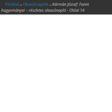
Főoldal
→
Olvasónaplók
→
Kármán József: Fanni
hagyományai – részletes olvasónapló
- Oldal 14