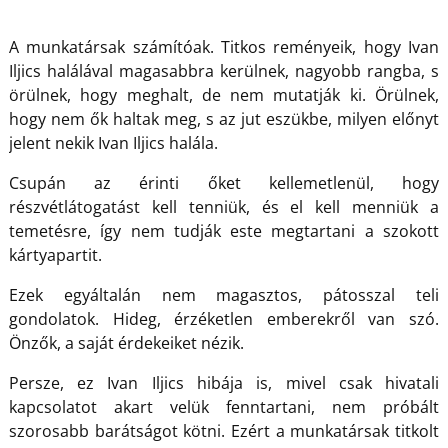
A munkatársak számítóak. Titkos reményeik, hogy Ivan
Iljics halálával magasabbra kerülnek, nagyobb rangba, s
örülnek, hogy meghalt, de nem mutatják ki. Örülnek,
hogy nem ők haltak meg, s az jut eszükbe, milyen előnyt
jelent nekik Ivan Iljics halála.
Csupán az érinti őket kellemetlenül, hogy
részvétlátogatást kell tenniük, és el kell menniük a
temetésre, így nem tudják este megtartani a szokott
kártyapartit.
Ezek egyáltalán nem magasztos, pátosszal teli
gondolatok. Hideg, érzéketlen emberekről van szó.
Önzők, a saját érdekeiket nézik.
Persze, ez Ivan Iljics hibája is, mivel csak hivatali
kapcsolatot akart velük fenntartani, nem próbált
szorosabb barátságot kötni. Ezért a munkatársak titkolt