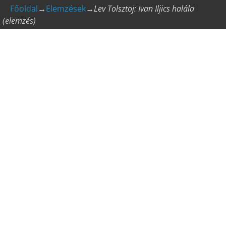
Főoldal
→
Elemzések
→
Lev Tolsztoj: Ivan Iljics halála
(elemzés)