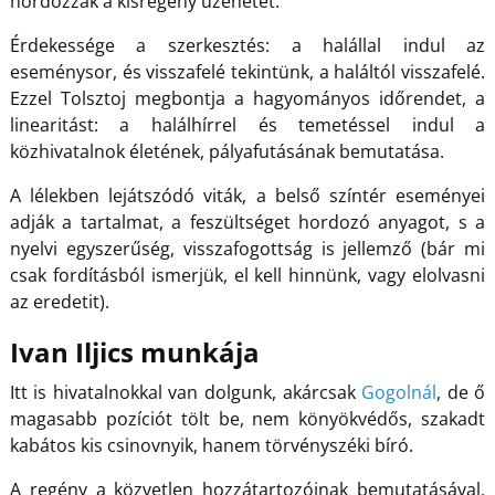
hordozzák a kisregény üzenetét.
Érdekessége a szerkesztés: a halállal indul az
eseménysor, és visszafelé tekintünk, a haláltól visszafelé.
Ezzel Tolsztoj megbontja a hagyományos időrendet, a
linearitást: a halálhírrel és temetéssel indul a
közhivatalnok életének, pályafutásának bemutatása.
A lélekben lejátszódó viták, a belső színtér eseményei
adják a tartalmat, a feszültséget hordozó anyagot, s a
nyelvi egyszerűség, visszafogottság is jellemző (bár mi
csak fordításból ismerjük, el kell hinnünk, vagy elolvasni
az eredetit).
Ivan Iljics munkája
Itt is hivatalnokkal van dolgunk, akárcsak
Gogolnál
, de ő
magasabb pozíciót tölt be, nem könyökvédős, szakadt
kabátos kis csinovnyik, hanem törvényszéki bíró.
A regény a közvetlen hozzátartozóinak bemutatásával,