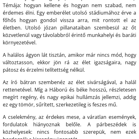
Témája: hogyan kellene és hogyan nem szabad, nem
érdemes élni. Egy emberélet utolsó stádiumához érve a
főhős hogyan gondol vissza arra, mit rontott el az
életben. Utolsó józan pillanataiban szembesül az őt
közvetlenül vagy távolabbról érintő munkahelyi és baráti
környezetével.
A halálos ágyon lát tisztán, amikor már nincs mód, hogy
változtasson, ekkor jön rá az élet igazságaira, nagy
pátosz és érzelmi telítettség nélkül.
Az író bátran szembenéz az élet sivárságával, a halál
rettenetével. Míg a Háború és béke hosszú, részletesen
megírt regény, és nagy epikai hullámzás jellemzi, addig
ez egy tömör, sűrített, szerkezetileg is feszes mű.
A cselekmény, az érdekes mese, a váratlan események,
fordulatok hiányoznak belőle. A párbeszédek is
közhelyesek: nincs fontosabb szerepük, nem ezek