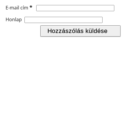
*
E-mail cím
Honlap