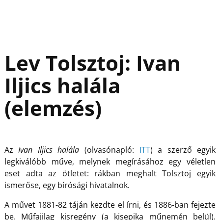
Lev Tolsztoj: Ivan
Iljics halála
(elemzés)
Az
Ivan Iljics halála
(olvasónapló:
ITT
) a szerző egyik
legkiválóbb műve, melynek megírásához egy véletlen
eset adta az ötletet: rákban meghalt Tolsztoj egyik
ismerőse, egy bírósági hivatalnok.
A művet 1881-82 táján kezdte el írni, és 1886-ban fejezte
be. Műfajilag kisregény (a kisepika műnemén belül).