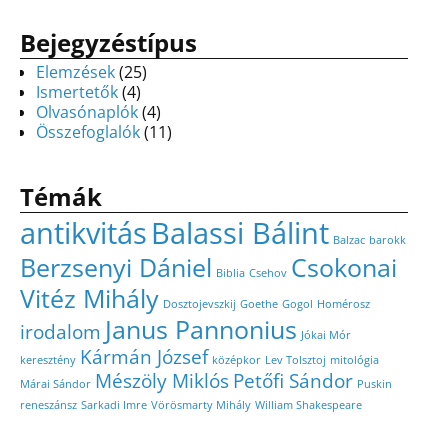
Bejegyzéstípus
Elemzések
(25)
Ismertetők
(4)
Olvasónaplók
(4)
Összefoglalók
(11)
Témák
antikvitás
Balassi Bálint
Balzac
barokk
Berzsenyi Dániel
Csokonai
Biblia
Csehov
Vitéz Mihály
Dosztojevszkij
Goethe
Gogol
Homérosz
Janus Pannonius
irodalom
Jókai Mór
Kármán József
keresztény
középkor
Lev Tolsztoj
mitológia
Mészöly Miklós
Petőfi Sándor
Márai Sándor
Puskin
reneszánsz
Sarkadi Imre
Vörösmarty Mihály
William Shakespeare