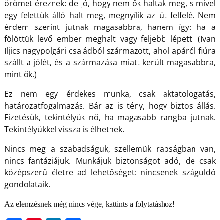
örömet éreznek: de jó, hogy nem ők haltak meg, s mivel
egy felettük álló halt meg, megnyílik az út felfelé. Nem
érdem szerint jutnak magasabbra, hanem így: ha a
fölöttük levő ember meghalt vagy feljebb lépett. (Ivan
Iljics nagypolgári családból származott, ahol apáról fiúra
szállt a jólét, és a származása miatt került magasabbra,
mint ők.)
Ez nem egy érdekes munka, csak aktatologatás,
határozatfogalmazás. Bár az is tény, hogy biztos állás.
Fizetésük, tekintélyük nő, ha magasabb rangba jutnak.
Tekintélyükkel vissza is élhetnek.
Nincs meg a szabadságuk, szellemük rabságban van,
nincs fantáziájuk. Munkájuk biztonságot adó, de csak
középszerű életre ad lehetőséget: nincsenek száguldó
gondolataik.
Az elemzésnek még nincs vége, kattints a folytatáshoz!