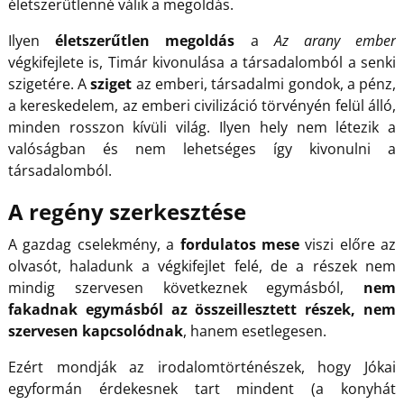
életszerűtlenné válik a megoldás.
Ilyen
életszerűtlen megoldás
a
Az arany ember
végkifejlete is, Timár kivonulása a társadalomból a senki
szigetére. A
sziget
az emberi, társadalmi gondok, a pénz,
a kereskedelem, az emberi civilizáció törvényén felül álló,
minden rosszon kívüli világ. Ilyen hely nem létezik a
valóságban és nem lehetséges így kivonulni a
társadalomból.
A regény szerkesztése
A gazdag cselekmény, a
fordulatos mese
viszi előre az
olvasót, haladunk a végkifejlet felé, de a részek nem
mindig szervesen következnek egymásból,
nem
fakadnak egymásból az összeillesztett részek, nem
szervesen kapcsolódnak
, hanem esetlegesen.
Ezért mondják az irodalomtörténészek, hogy Jókai
egyformán érdekesnek tart mindent (a konyhát