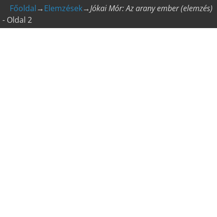
Főoldal
→
Elemzések
→
Jókai Mór: Az arany ember (elemzés)
- Oldal 2