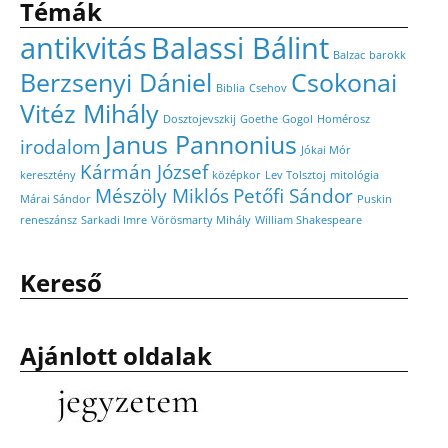
Témák
antikvitás
Balassi Bálint
Balzac
barokk
Berzsenyi Dániel
Csokonai
Biblia
Csehov
Vitéz Mihály
Dosztojevszkij
Goethe
Gogol
Homérosz
Janus Pannonius
irodalom
Jókai Mór
Kármán József
keresztény
középkor
Lev Tolsztoj
mitológia
Mészöly Miklós
Petőfi Sándor
Márai Sándor
Puskin
reneszánsz
Sarkadi Imre
Vörösmarty Mihály
William Shakespeare
Kereső
Ajánlott oldalak