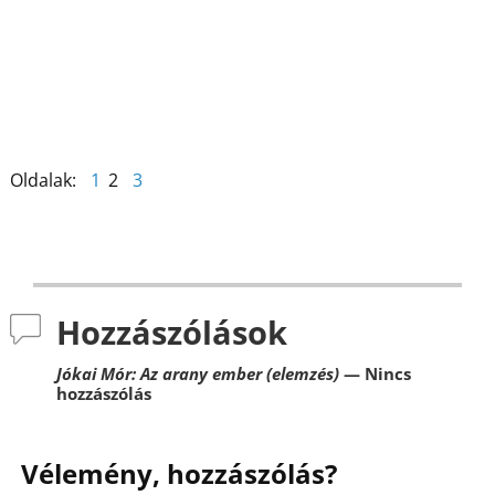
o
g
k
Oldalak:
1
2
3
Hozzászólások
Jókai Mór: Az arany ember (elemzés)
— Nincs
hozzászólás
Vélemény, hozzászólás?