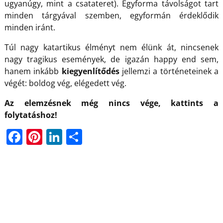
ugyanúgy, mint a csatateret). Egyforma távolságot tart
minden tárgyával szemben, egyformán érdeklődik
minden iránt.
Túl nagy katartikus élményt nem élünk át, nincsenek
nagy tragikus események, de igazán happy end sem,
hanem inkább
kiegyenlítődés
jellemzi a történeteinek a
végét: boldog vég, elégedett vég.
Az elemzésnek még nincs vége, kattints a
folytatáshoz!
F
Pi
Li
O
a
nt
n
ss
c
er
k
z
e
e
e
a
b
st
dI
m
o
n
e