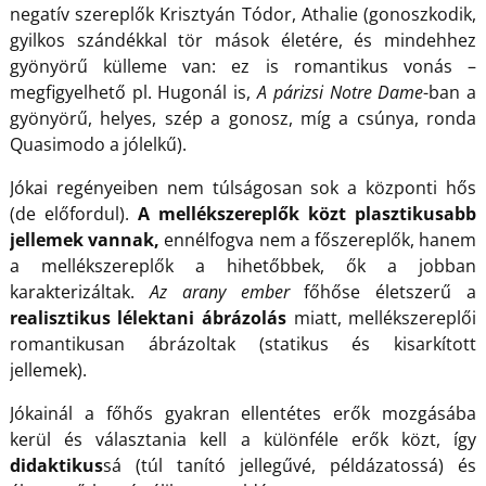
negatív szereplők Krisztyán Tódor, Athalie (gonoszkodik,
gyilkos szándékkal tör mások életére, és mindehhez
gyönyörű külleme van: ez is romantikus vonás –
megfigyelhető pl. Hugonál is,
A párizsi Notre Dame
-ban a
gyönyörű, helyes, szép a gonosz, míg a csúnya, ronda
Quasimodo a jólelkű).
Jókai regényeiben nem túlságosan sok a központi hős
(de előfordul).
A
mellékszereplők közt plasztikusabb
jellemek vannak
,
ennélfogva nem a főszereplők, hanem
a mellékszereplők a hihetőbbek, ők a jobban
karakterizáltak.
Az arany ember
főhőse életszerű a
realisztikus lélektani ábrázolás
miatt, mellékszereplői
romantikusan ábrázoltak (statikus és kisarkított
jellemek).
Jókainál a főhős gyakran ellentétes erők mozgásába
kerül és választania kell a különféle erők közt, így
didaktikus
sá (túl tanító jellegűvé, példázatossá) és