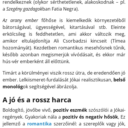
rendelkeznek (olykor sérthetetlenek, alakoskodnak – pl.
a
Szegény gazdagok
ban Fatia Negra).
Az arany ember
főhőse is kiemelkedik környezetéből
bátorságával, ügyességével, kitartásával stb. Eleinte
erkölcsileg is feddhetetlen, ami akkor változik meg,
amikor eltulajdonítja Ali Csorbadzsi kincseit (Tímea
hozományát). Kezdetben romantikus mesehősnek tűnik,
később azonban megismerjük vívódásait, és ekkor már
hús-vér emberként áll előttünk.
Timárt a körülményei viszik rossz útra, de eredendően jó
ember. Lelkiismeret-furdalását Jókai realisztikusan,
belső
monológ
ok segítségével ábrázolja.
A jó és a rossz harca
Boldogító, jövőbe vivő,
pozitív eszmék
szószólói a Jókai-
regények. Gyakoriak nála a
pozitív és negatív hősök
, Ez
jellemző a
romantika
szerzőinél: a szereplők vagy jók,