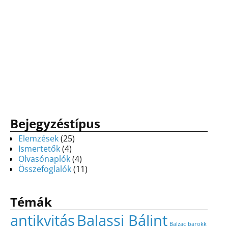
Bejegyzéstípus
Elemzések
(25)
Ismertetők
(4)
Olvasónaplók
(4)
Összefoglalók
(11)
Témák
antikvitás
Balassi Bálint
Balzac
barokk