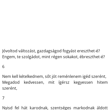
Jóvoltod változást, gazdagságod fogyást ereszthet-é?
Engem, te szolgádot, mint régen sokakot, ébreszthet-é?
6
Nem kell kételkednem, sőt jót reménlenem igéd szerént,
Megadod kedvessen, mit ígérsz kegyessen hitem
szerént,
7
Nyisd fel hát karodnak, szentséges markodnak áldott