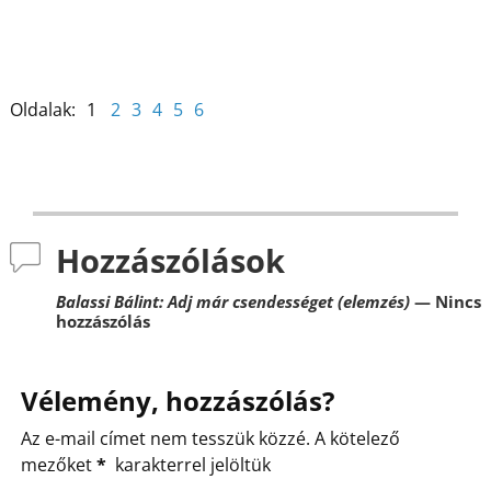
Oldalak:
1
2
3
4
5
6
Hozzászólások
Balassi Bálint: Adj már csendességet (elemzés)
— Nincs
hozzászólás
Vélemény, hozzászólás?
Az e-mail címet nem tesszük közzé.
A kötelező
mezőket
*
karakterrel jelöltük