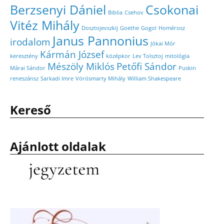
Berzsenyi Dániel
Csokonai
Biblia
Csehov
Vitéz Mihály
Dosztojevszkij
Goethe
Gogol
Homérosz
Janus Pannonius
irodalom
Jókai Mór
Kármán József
keresztény
középkor
Lev Tolsztoj
mitológia
Mészöly Miklós
Petőfi Sándor
Márai Sándor
Puskin
reneszánsz
Sarkadi Imre
Vörösmarty Mihály
William Shakespeare
Kereső
Ajánlott oldalak