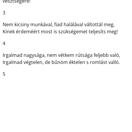
vesztségére!
3
Nem kicsiny munkával, fiad halálával váltottál meg,
Kinek érdeméért most is szükségemet teljesíts meg!
4
Irgalmad nagysága, nem vétkem rútsága feljebb való,
Irgalmad végtelen, de bűnöm éktelen s romlást valló.
5