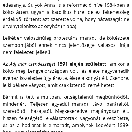
édesanyja, Sulyok Anna is a reformáció híve 1584-ben a
költő áttért ugyan a katolikus hitre, de ez feltehetőleg
érdekből történt: azt szerette volna, hogy házasságát ne
érvénytelenítse az egyház (hiába).
Lelkében valószínűleg protestáns maradt, de költészete
szempontjából ennek nincs jelentősége: vallásos lírája
nem felekezeti jellegű.
Az
Adj már csendességet
1591 elején született
, amikor a
költő még Lengyelországban volt, és élete negyvenedik
évéhez közeledve úgy érezte, élete alkonyát éli. Csendre,
lelki békére vágyott, amit csak Istentől remélhetett.
Bármit is tett a múltban, kétségtelenül megbűnhődött
mindenért. Teljesen egyedül maradt: távol barátaitól,
szeretőitől, hazájától. Megkeseredve, magányosan élt,
hiszen feleségétől elválasztották, vagyonát elveszítette,
és az a hadjárat is elmaradt, amelynek kedvéért 1589-