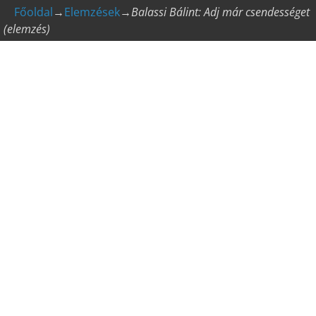
Főoldal
→
Elemzések
→
Balassi Bálint: Adj már csendességet
(elemzés)