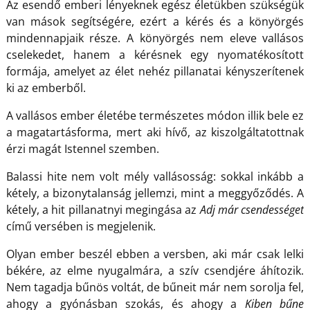
Az esendő emberi lényeknek egész életükben szükségük
van mások segítségére, ezért a kérés és a könyörgés
mindennapjaik része. A könyörgés nem eleve vallásos
cselekedet, hanem a kérésnek egy nyomatékosított
formája, amelyet az élet nehéz pillanatai kényszerítenek
ki az emberből.
A vallásos ember életébe természetes módon illik bele ez
a magatartásforma, mert aki hívő, az kiszolgáltatottnak
érzi magát Istennel szemben.
Balassi hite nem volt mély vallásosság: sokkal inkább a
kétely, a bizonytalanság jellemzi, mint a meggyőződés. A
kétely, a hit pillanatnyi megingása az
Adj már csendességet
című versében is megjelenik.
Olyan ember beszél ebben a versben, aki már csak lelki
békére, az elme nyugalmára, a szív csendjére áhítozik.
Nem tagadja bűnös voltát, de bűneit már nem sorolja fel,
ahogy a gyónásban szokás, és ahogy a
Kiben bűne