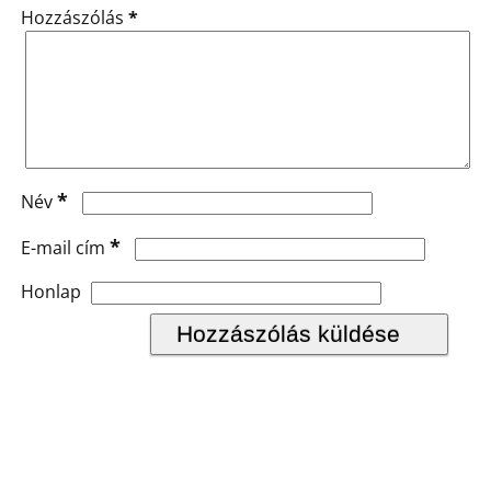
Hozzászólás
*
*
Név
*
E-mail cím
Honlap