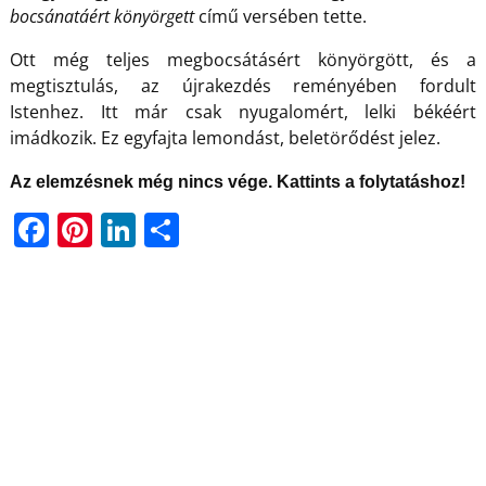
bocsánatáért könyörgett
című versében tette.
Ott még teljes megbocsátásért könyörgött, és a
megtisztulás, az újrakezdés reményében fordult
Istenhez. Itt már csak nyugalomért, lelki békéért
imádkozik. Ez egyfajta lemondást, beletörődést jelez.
Az elemzésnek még nincs vége. Kattints a folytatáshoz!
F
Pi
Li
O
a
nt
n
ss
c
er
k
z
e
e
e
a
b
st
dI
m
o
n
e
o
g
k