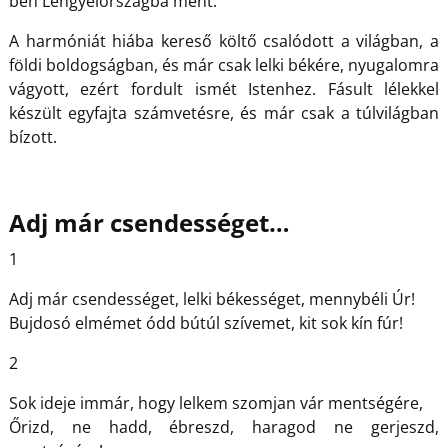
ben Lengyelországba ment.
A harmóniát hiába kereső költő csalódott a világban, a
földi boldogságban, és már csak lelki békére, nyugalomra
vágyott, ezért fordult ismét Istenhez. Fásult lélekkel
készült egyfajta számvetésre, és már csak a túlvilágban
bízott.
Adj már csendességet…
1
Adj már csendességet, lelki békességet, mennybéli Úr!
Bujdosó elmémet ódd bútúl szívemet, kit sok kín fúr!
2
Sok ideje immár, hogy lelkem szomjan vár mentségére,
Őrizd, ne hadd, ébreszd, haragod ne gerjeszd,