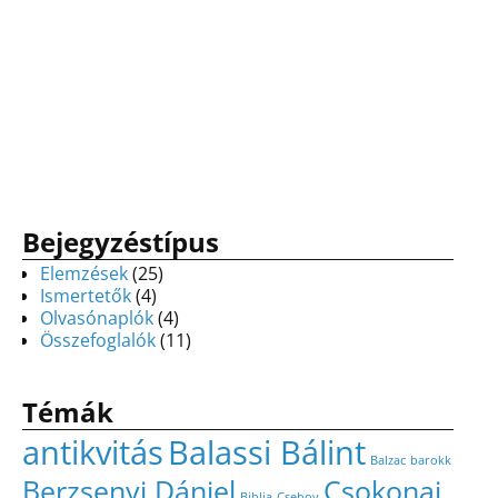
Bejegyzéstípus
Elemzések
(25)
Ismertetők
(4)
Olvasónaplók
(4)
Összefoglalók
(11)
Témák
antikvitás
Balassi Bálint
Balzac
barokk
Berzsenyi Dániel
Csokonai
Biblia
Csehov