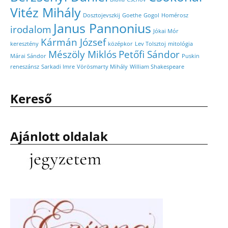
Vitéz Mihály
Dosztojevszkij
Goethe
Gogol
Homérosz
Janus Pannonius
irodalom
Jókai Mór
Kármán József
keresztény
középkor
Lev Tolsztoj
mitológia
Mészöly Miklós
Petőfi Sándor
Márai Sándor
Puskin
reneszánsz
Sarkadi Imre
Vörösmarty Mihály
William Shakespeare
Kereső
Ajánlott oldalak