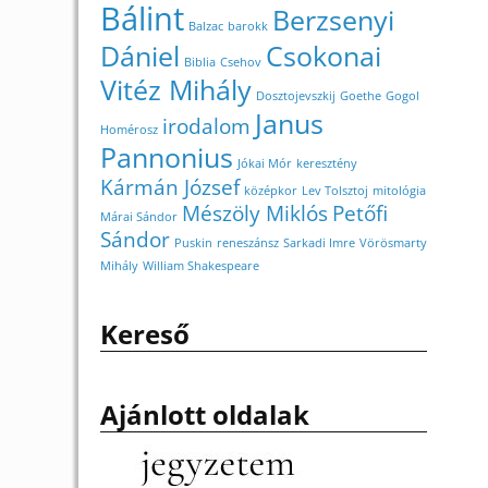
Bálint
Berzsenyi
Balzac
barokk
Dániel
Csokonai
Biblia
Csehov
Vitéz Mihály
Dosztojevszkij
Goethe
Gogol
Janus
irodalom
Homérosz
Pannonius
Jókai Mór
keresztény
Kármán József
középkor
Lev Tolsztoj
mitológia
Mészöly Miklós
Petőfi
Márai Sándor
Sándor
Puskin
reneszánsz
Sarkadi Imre
Vörösmarty
Mihály
William Shakespeare
Kereső
Ajánlott oldalak