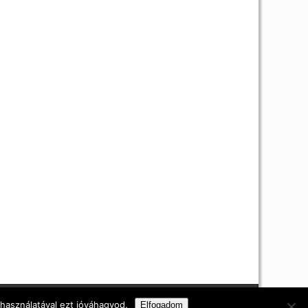
i nyilatkozat
 használatával ezt jóváhagyod.
Elfogadom