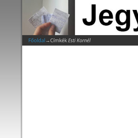
Főoldal
→Címkék
Esti Kornél