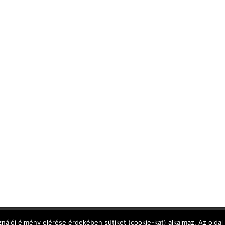
Adatkezelési Tájékoztató
,
Cookie Tájékoztató
,
Jog
nálói élmény elérése érdekében sütiket (cookie-kat) alkalmaz. Az oldal