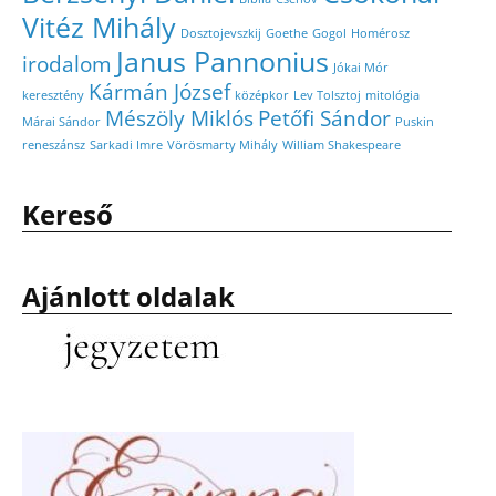
Vitéz Mihály
Dosztojevszkij
Goethe
Gogol
Homérosz
Janus Pannonius
irodalom
Jókai Mór
Kármán József
keresztény
középkor
Lev Tolsztoj
mitológia
Mészöly Miklós
Petőfi Sándor
Márai Sándor
Puskin
reneszánsz
Sarkadi Imre
Vörösmarty Mihály
William Shakespeare
Kereső
Ajánlott oldalak