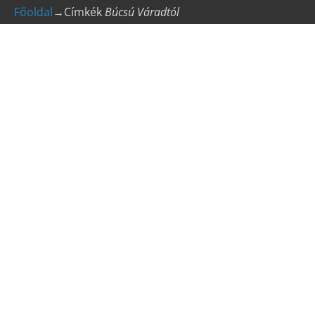
Főoldal
→Címkék
Búcsú Váradtól