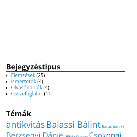
Bejegyzéstípus
Elemzések
(25)
Ismertetők
(4)
Olvasónaplók
(4)
Összefoglalók
(11)
Témák
antikvitás
Balassi Bálint
Balzac
barokk
Berzsenyi Dániel
Csokonai
Biblia
Csehov