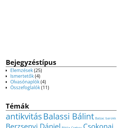
Bejegyzéstípus
Elemzések
(25)
Ismertetők
(4)
Olvasónaplók
(4)
Összefoglalók
(11)
Témák
antikvitás
Balassi Bálint
Balzac
barokk
Berzsenyi Dániel
Csokonai
Biblia
Csehov