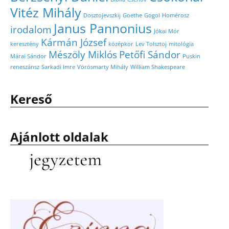
Vitéz Mihály
Dosztojevszkij
Goethe
Gogol
Homérosz
Janus Pannonius
irodalom
Jókai Mór
Kármán József
keresztény
középkor
Lev Tolsztoj
mitológia
Mészöly Miklós
Petőfi Sándor
Márai Sándor
Puskin
reneszánsz
Sarkadi Imre
Vörösmarty Mihály
William Shakespeare
Kereső
Ajánlott oldalak