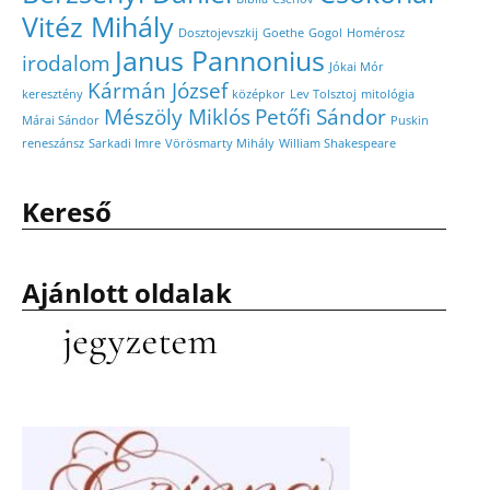
Vitéz Mihály
Dosztojevszkij
Goethe
Gogol
Homérosz
Janus Pannonius
irodalom
Jókai Mór
Kármán József
keresztény
középkor
Lev Tolsztoj
mitológia
Mészöly Miklós
Petőfi Sándor
Márai Sándor
Puskin
reneszánsz
Sarkadi Imre
Vörösmarty Mihály
William Shakespeare
Kereső
Ajánlott oldalak