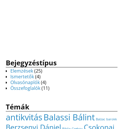
Bejegyzéstípus
Elemzések
(25)
Ismertetők
(4)
Olvasónaplók
(4)
Összefoglalók
(11)
Témák
antikvitás
Balassi Bálint
Balzac
barokk
Berzsenyi Dániel
Csokonai
Biblia
Csehov