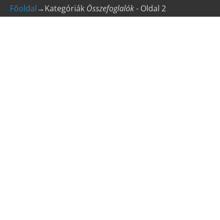
Főoldal
→Kategóriák
Összefoglalók
- Oldal 2