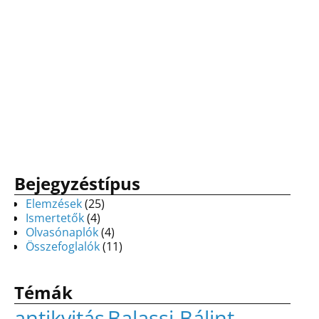
Bejegyzéstípus
Elemzések
(25)
Ismertetők
(4)
Olvasónaplók
(4)
Összefoglalók
(11)
Témák
antikvitás
Balassi Bálint