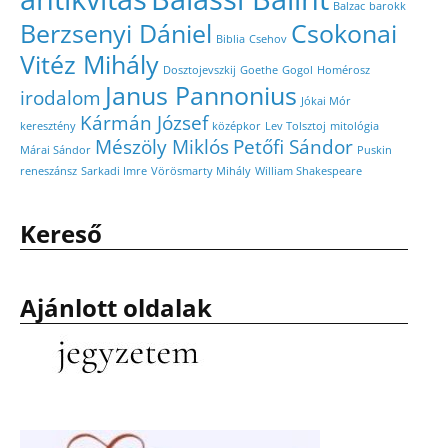
Balzac
barokk
Berzsenyi Dániel
Csokonai
Biblia
Csehov
Vitéz Mihály
Dosztojevszkij
Goethe
Gogol
Homérosz
Janus Pannonius
irodalom
Jókai Mór
Kármán József
keresztény
középkor
Lev Tolsztoj
mitológia
Mészöly Miklós
Petőfi Sándor
Márai Sándor
Puskin
reneszánsz
Sarkadi Imre
Vörösmarty Mihály
William Shakespeare
Kereső
Ajánlott oldalak