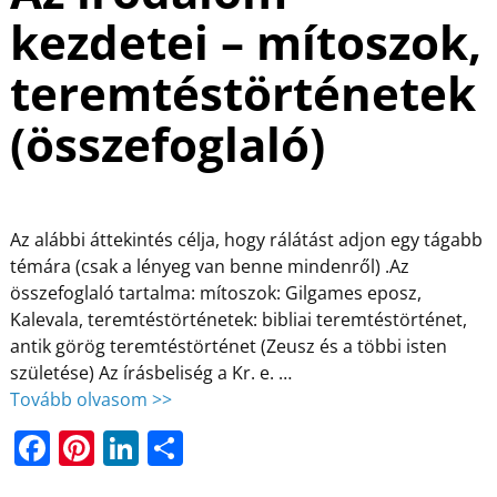
kezdetei – mítoszok,
teremtéstörténetek
(összefoglaló)
Az alábbi áttekintés célja, hogy rálátást adjon egy tágabb
témára (csak a lényeg van benne mindenről) .Az
összefoglaló tartalma: mítoszok: Gilgames eposz,
Kalevala, teremtéstörténetek: bibliai teremtéstörténet,
antik görög teremtéstörténet (Zeusz és a többi isten
születése) Az írásbeliség a Kr. e.
…
Tovább olvasom >>
F
Pi
Li
O
a
nt
n
ss