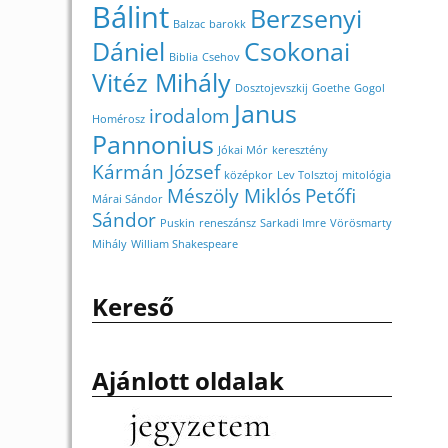
Bálint
Berzsenyi
Balzac
barokk
Dániel
Csokonai
Biblia
Csehov
Vitéz Mihály
Dosztojevszkij
Goethe
Gogol
Janus
irodalom
Homérosz
Pannonius
Jókai Mór
keresztény
Kármán József
középkor
Lev Tolsztoj
mitológia
Mészöly Miklós
Petőfi
Márai Sándor
Sándor
Puskin
reneszánsz
Sarkadi Imre
Vörösmarty
Mihály
William Shakespeare
Kereső
Ajánlott oldalak