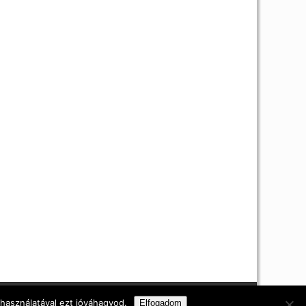
i nyilatkozat
 használatával ezt jóváhagyod.
Elfogadom