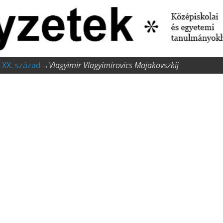
→
XX. század
→
Vlagyimir Vlagyimirovics Majakovszkij