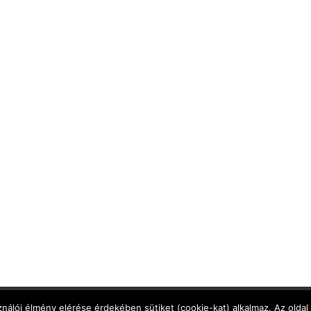
Adatkezelési Tájékoztató
,
Cookie Tájékoztató
,
Jog
nálói élmény elérése érdekében sütiket (cookie-kat) alkalmaz. Az oldal