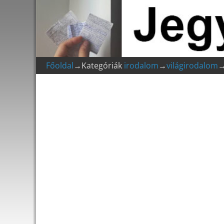
Főoldal
→Kategóriák
irodalom
→
világirodalom