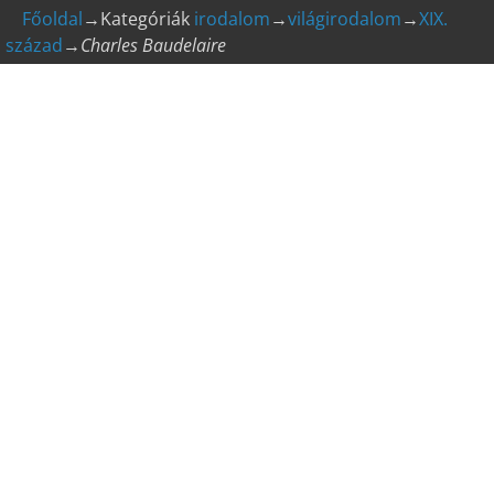
Főoldal
→Kategóriák
irodalom
→
világirodalom
→
XIX.
század
→
Charles Baudelaire