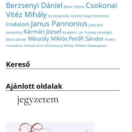
Berzsenyi Dániel
Csokonai
Biblia
Csehov
Vitéz Mihály
Dosztojevszkij
Goethe
Gogol
Homérosz
Janus Pannonius
irodalom
Jókai Mór
Kármán József
keresztény
középkor
Lev Tolsztoj
mitológia
Mészöly Miklós
Petőfi Sándor
Márai Sándor
Puskin
reneszánsz
Sarkadi Imre
Vörösmarty Mihály
William Shakespeare
Kereső
Ajánlott oldalak