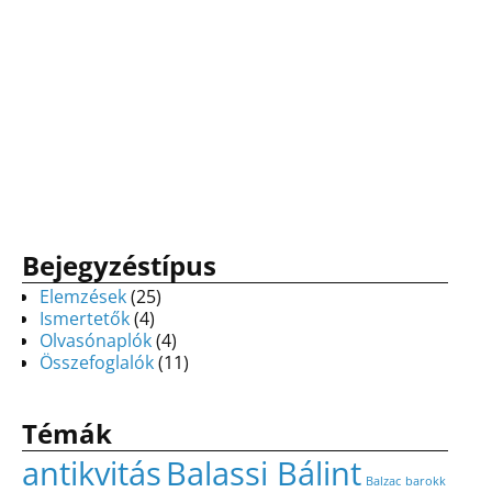
Bejegyzéstípus
Elemzések
(25)
Ismertetők
(4)
Olvasónaplók
(4)
Összefoglalók
(11)
Témák
antikvitás
Balassi Bálint
Balzac
barokk