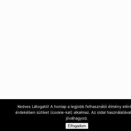
Kedves Látogató! A honlap a legjobb felhasználói élmény elér
érdekében sütiket (cookie-kat) alkalmaz. Az oldal használatával
jóváhagyod.
Elfogadom