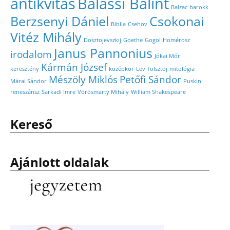
antikvitás
Balassi Bálint
Balzac
barokk
Berzsenyi Dániel
Csokonai
Biblia
Csehov
Vitéz Mihály
Dosztojevszkij
Goethe
Gogol
Homérosz
Janus Pannonius
irodalom
Jókai Mór
Kármán József
keresztény
középkor
Lev Tolsztoj
mitológia
Mészöly Miklós
Petőfi Sándor
Márai Sándor
Puskin
reneszánsz
Sarkadi Imre
Vörösmarty Mihály
William Shakespeare
Kereső
Ajánlott oldalak