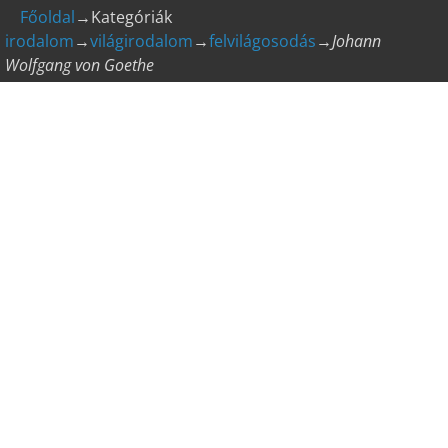
Főoldal
→Kategóriák
irodalom
→
világirodalom
→
felvilágosodás
→
Johann
Wolfgang von Goethe