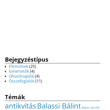
Bejegyzéstípus
Elemzések
(25)
Ismertetők
(4)
Olvasónaplók
(4)
Összefoglalók
(11)
Témák
antikvitás
Balassi Bálint
Balzac
barokk