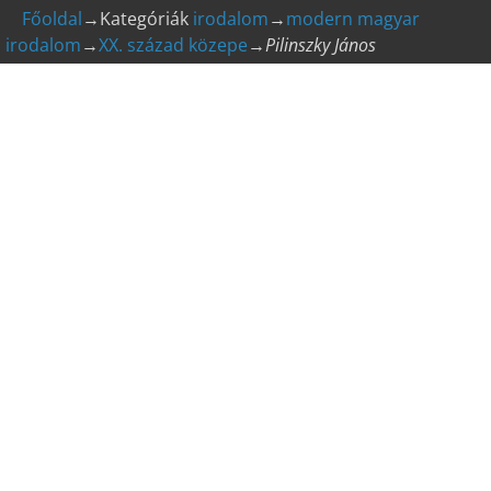
Főoldal
→Kategóriák
irodalom
→
modern magyar
irodalom
→
XX. század közepe
→
Pilinszky János