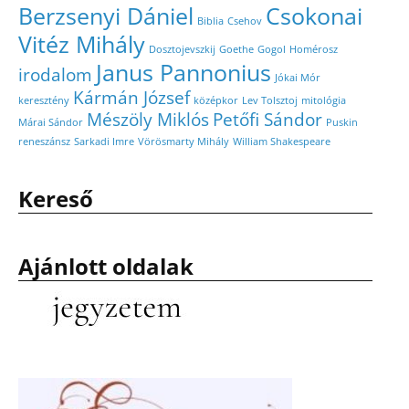
Berzsenyi Dániel
Csokonai
Biblia
Csehov
Vitéz Mihály
Dosztojevszkij
Goethe
Gogol
Homérosz
Janus Pannonius
irodalom
Jókai Mór
Kármán József
keresztény
középkor
Lev Tolsztoj
mitológia
Mészöly Miklós
Petőfi Sándor
Márai Sándor
Puskin
reneszánsz
Sarkadi Imre
Vörösmarty Mihály
William Shakespeare
Kereső
Ajánlott oldalak