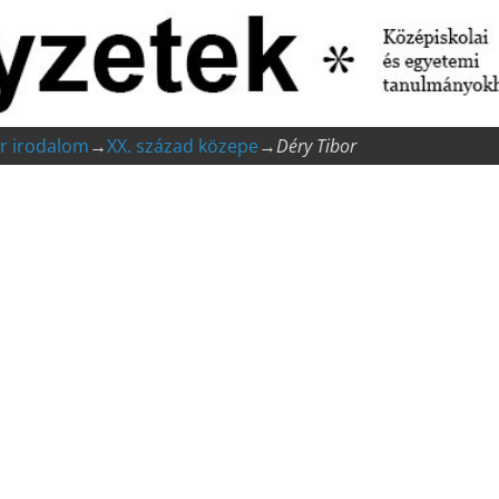
r irodalom
→
XX. század közepe
→
Déry Tibor