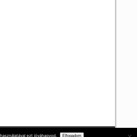
i nyilatkozat
 használatával ezt jóváhagyod.
Elfogadom