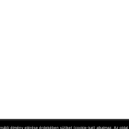
Adatkezelési Tájékoztató
,
Cookie Tájékoztató
,
Jog
nálói élmény elérése érdekében sütiket (cookie-kat) alkalmaz. Az oldal