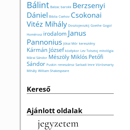
Bálint
Berzsenyi
Balzac
barokk
Dániel
Csokonai
Biblia
Csehov
Vitéz Mihály
Dosztojevszkij
Goethe
Gogol
Janus
irodalom
Homérosz
Pannonius
Jókai Mór
keresztény
Kármán József
középkor
Lev Tolsztoj
mitológia
Mészöly Miklós
Petőfi
Márai Sándor
Sándor
Puskin
reneszánsz
Sarkadi Imre
Vörösmarty
Mihály
William Shakespeare
Kereső
Ajánlott oldalak