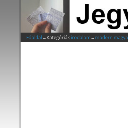
Főoldal
→Kategóriák
irodalom
→
modern magya