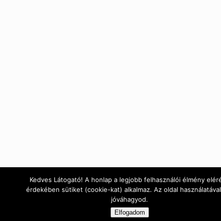
Kedves Látogató! A honlap a legjobb felhasználói élmény elér
érdekében sütiket (cookie-kat) alkalmaz. Az oldal használatával
jóváhagyod.
Elfogadom