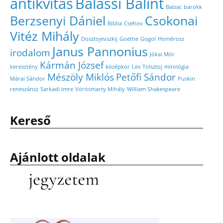
antikvitás
Balassi Bálint
Balzac
barokk
Berzsenyi Dániel
Csokonai
Biblia
Csehov
Vitéz Mihály
Dosztojevszkij
Goethe
Gogol
Homérosz
Janus Pannonius
irodalom
Jókai Mór
Kármán József
keresztény
középkor
Lev Tolsztoj
mitológia
Mészöly Miklós
Petőfi Sándor
Márai Sándor
Puskin
reneszánsz
Sarkadi Imre
Vörösmarty Mihály
William Shakespeare
Kereső
Ajánlott oldalak