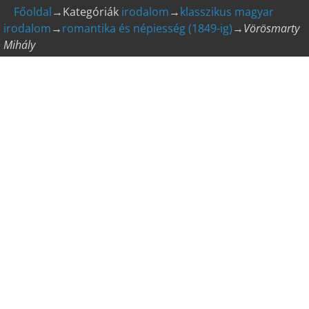
Főoldal
→Kategóriák
irodalom
→
klasszikus magyar
irodalom
→
romantika és népiesség (1849-ig)
→
Vörösmarty
Mihály