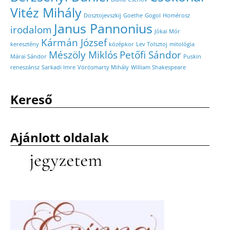
Vitéz Mihály
Dosztojevszkij
Goethe
Gogol
Homérosz
Janus Pannonius
irodalom
Jókai Mór
Kármán József
keresztény
középkor
Lev Tolsztoj
mitológia
Mészöly Miklós
Petőfi Sándor
Márai Sándor
Puskin
reneszánsz
Sarkadi Imre
Vörösmarty Mihály
William Shakespeare
Kereső
Ajánlott oldalak