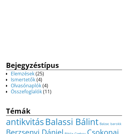
Bejegyzéstípus
Elemzések
(25)
Ismertetők
(4)
Olvasónaplók
(4)
Összefoglalók
(11)
Témák
antikvitás
Balassi Bálint
Balzac
barokk
Berzsenyi Dániel
Csokonai
Biblia
Csehov