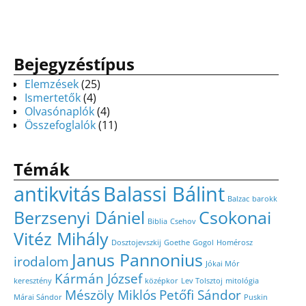
Bejegyzéstípus
Elemzések
(25)
Ismertetők
(4)
Olvasónaplók
(4)
Összefoglalók
(11)
Témák
antikvitás
Balassi Bálint
Balzac
barokk
Berzsenyi Dániel
Csokonai
Biblia
Csehov
Vitéz Mihály
Dosztojevszkij
Goethe
Gogol
Homérosz
Janus Pannonius
irodalom
Jókai Mór
Kármán József
keresztény
középkor
Lev Tolsztoj
mitológia
Mészöly Miklós
Petőfi Sándor
Márai Sándor
Puskin