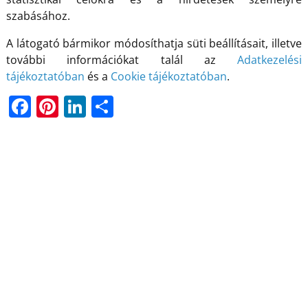
szabásához.
A látogató bármikor módosíthatja süti beállításait, illetve
további információkat talál az
Adatkezelési
tájékoztatóban
és a
Cookie tájékoztatóban
.
F
Pi
Li
O
a
nt
n
ss
c
er
k
z
e
e
e
a
b
st
dI
m
o
n
e
o
g
k