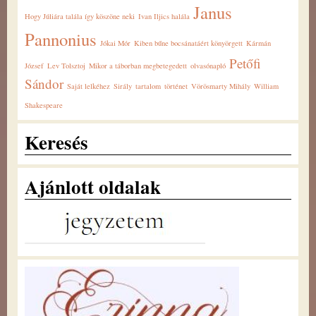
Janus
Hogy Júliára talála így köszöne neki
Ivan Iljics halála
Pannonius
Jókai Mór
Kiben bűne bocsánatáért könyörgett
Kármán
Petőfi
József
Lev Tolsztoj
Mikor a táborban megbetegedett
olvasónapló
Sándor
Saját lelkéhez
Sirály
tartalom
történet
Vörösmarty Mihály
William
Shakespeare
Keresés
Ajánlott oldalak