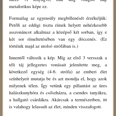
metaforikus képe ez.
Formailag az egyensúly megbillenését érzékeljük:
Petőfi az eddigi tiszta rímek helyett nehézkesebb
asszonáncot alkalmaz a középső két sorban, így e
két sor rímeltetésében van egy döccenés. (Ez
történik majd az utolsó strófában is.)
Innentől változik a kép. Míg az első 3 versszak a
téli táj jellegzetes vonásait jelenítette meg, a
következő egység (4-6. strófa) az emberi élet
színhelyeit mutatja be és azt mondja el, hogy azok
milyenek télen. Így vetünk egy pillantást az üres
halászkunyhóra és csőszházra, a csendes tanyákra,
a hallgató csárdákra. Akárcsak a természetben, itt
is valahogy lelassult az élet, minden visszafogott.