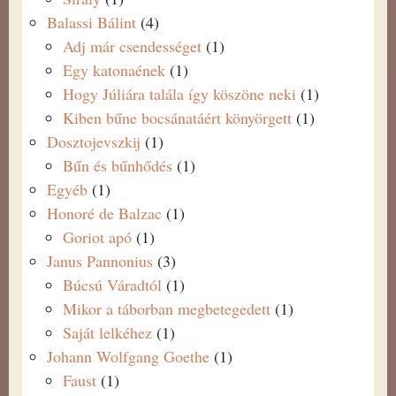
Balassi Bálint
(4)
Adj már csendességet
(1)
Egy katonaének
(1)
Hogy Júliára talála így köszöne neki
(1)
Kiben bűne bocsánatáért könyörgett
(1)
Dosztojevszkij
(1)
Bűn és bűnhődés
(1)
Egyéb
(1)
Honoré de Balzac
(1)
Goriot apó
(1)
Janus Pannonius
(3)
Búcsú Váradtól
(1)
Mikor a táborban megbetegedett
(1)
Saját lelkéhez
(1)
Johann Wolfgang Goethe
(1)
Faust
(1)