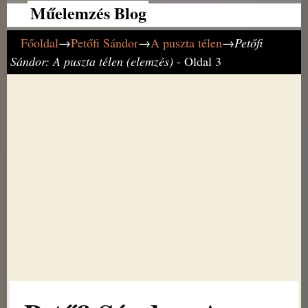
Műelemzés Blog
Főoldal
→
Petőfi Sándor
→
A puszta télen
→
Petőfi
Sándor: A puszta télen (elemzés)
- Oldal 3