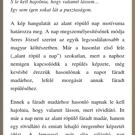
S le kell hajolnia, hogy valamit lásson…
Igy sem igen sokat lát a pusztaságon.
A kép hangulatát az alant röpülő nap motívuma
határozza meg. A nap megszemélyesítésének módja
Seres József szerint az egyik legcsodálatosabb a
magyar költészetben. Már a hasonlat első fele
(„alant röpül a nap”) szokatlan, mert a naphoz
nemigen kapcsolódik a repülés képzete, még
kevésbé érezzük hasonlónak a napot fáradt
madárhoz, lefelé mozgását annak fáradt
repüléséhez.
Ennek a fáradt madárhoz hasonló napnak le kell
hajolnia, hogy valamit lásson, mert rövidlátó. Itt
már a nap nem az alant röpülő fáradt madár, hanem
egy rövidlátó és emiatt lehajló öregember képzetét
idézi. A lenyugvó, már alig világító nap