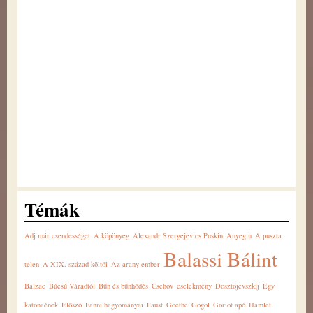
Témák
Adj már csendességet
A köpönyeg
Alexandr Szergejevics Puskin
Anyegin
A puszta
Balassi Bálint
télen
A XIX. század költői
Az arany ember
Balzac
Búcsú Váradtól
Bűn és bűnhődés
Csehov
cselekmény
Dosztojevszkij
Egy
katonaének
Előszó
Fanni hagyományai
Faust
Goethe
Gogol
Goriot apó
Hamlet