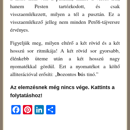
hanem Pesten tartózkodott, és csak
visszaemlékezett, milyen a tél a pusztán. Ez a
visszaemlékező jelleg nem minden Petőfi-tájversre
érvényes.
Figyeljük meg, milyen eltérő a két rövid és a két
hosszú sor ritmikája! A két rövid sor gyorsabb,
élénkebb üteme után a két hosszú nagy
nyomatékkal gördül. Ezt a nyomatékot a költő
b
b
alliterációval erősíti: „
ozontos
ús tinó.”
Az elemzésnek még nincs vége. Kattints a
folytatáshoz!
Fa
Pi
Li
O
ce
nt
nk
ss
bo
er
ed
za