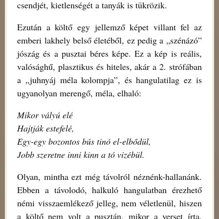
csendjét, kietlenségét a tanyák is tükrözik.
Ezután a költő egy jellemző képet villant fel az
emberi lakhely belső életéből, ez pedig a „szénázó”
jószág és a pusztai béres képe. Ez a kép is reális,
valósághű, plasztikus és hiteles, akár a 2. strófában
a „juhnyáj méla kolompja”, és hangulatilag ez is
ugyanolyan merengő, méla, elhaló:
Mikor vályú elé
Hajtják estefelé,
Egy-egy bozontos bús tinó el-elbődül,
Jobb szeretne inni kinn a tó vizébül.
Olyan, mintha ezt még távolról néznénk-hallanánk.
Ebben a távolodó, halkuló hangulatban érezhető
némi visszaemlékező jelleg, nem véletlenül, hiszen
a költő nem volt a pusztán, mikor a verset írta,