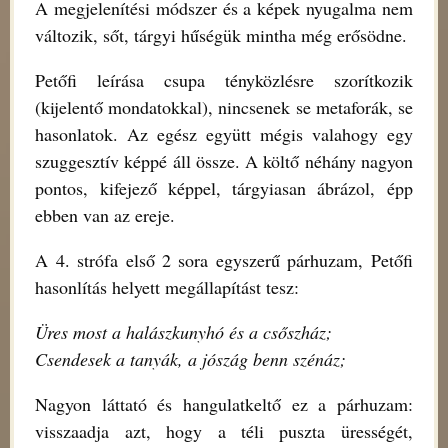
A megjelenítési módszer és a képek nyugalma nem
változik, sőt, tárgyi hűségük mintha még erősödne.
Petőfi leírása csupa tényközlésre szorítkozik
(kijelentő mondatokkal), nincsenek se metaforák, se
hasonlatok. Az egész együtt mégis valahogy egy
szuggesztív képpé áll össze. A költő néhány nagyon
pontos, kifejező képpel, tárgyiasan ábrázol, épp
ebben van az ereje.
A 4. strófa első 2 sora egyszerű párhuzam, Petőfi
hasonlítás helyett megállapítást tesz:
Üres most a halászkunyhó és a csőszház;
Csendesek a tanyák, a jószág benn szénáz;
Nagyon láttató és hangulatkeltő ez a párhuzam:
visszaadja azt, hogy a téli puszta ürességét,